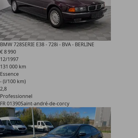
BMW 728
SERIE E38 - 728i - BVA - BERLINE
€ 8 990
12/1997
131 000 km
Essence
- (l/100 km)
2
,
8
Professionnel
FR 01390
Saint-andré-de-corcy