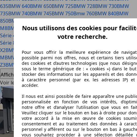
635
BMW 640
BMW 650
BMW 725
BMW 728
BMW 730
BMW
735
BMW 740
BMW 745
BMW 750
Bmw 760
BMW 840
BMW
850
BMW M2
BMW M3
BMW M4
BMW M5
BMW M6
BMW
Nous utilisons des cookies pour facilit
M8
BMW M850
BMW Série 1
BMW Série 2
BMW Série 3
BMW
Série 4
BMW Série 5 (G30)
BMW Série 6
BMW Série 7
BMW
votre recherche.
Série 8
BMW Série M
BMW Série X
BMW Série Z
BMW X1
BMW
X2
BMW X3
BMW X3 M
BMW X4
BMW X4
BMW X5
BMW X5
Pour vous offrir la meilleure expérience de navigat
M
BMW X6
BMW X6 M
BMW X7
BMW X7 M
BMW Z1
BMW
possible parmi nos offres, nous et certains tiers utili
des cookies et d’autres technologies (que nous désign
Z3
BMW Z4
BMW Z8
sous le terme générique de : « cookies ») dans le but
Afficher tout
stocker des informations sur les appareils et des donn
à caractère personnel (par ex. les adresses IP) et 
Voir les offres BMW
accéder.
Il nous est ainsi possible de faire apparaître une publi
personnalisée en fonction de vos intérêts, d’optimi
notre offre et d’analyser l’utilisation que vous en fai
Veuillez cliquer sur le bouton en bas à droite pour don
votre accord à la mise en œuvre de cookies soumi
consentement et au traitement des données à caract
personnel y afférent ou sur le bouton en bas à gauche
vous souhaitez procéder à une sélection détaillée 