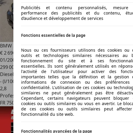
Publicités et contenu personnalisés, mesure
performance des publicités et du contenu, étu
d’audience et développement de services
Fonctions essentielles de la page
BMW 318
318d 2.0 122CV Année 2008 Garantie 6 Mois
Nous ou ces fournisseurs utilisons des cookies ou 
€ 2 690
outils et technologies similaires nécessaires au 
01/2008
fonctionnement du site et à ses fonctionnali
essentielles. Ils sont généralement utilisés en répons
299 000 km
l'activité de l'utilisateur pour activer des foncti
Diesel
importantes telles que la définition et la gestion 
- (l/100 km)
informations de connexion ou des préférences
confidentialité. L'utilisation de ces cookies ou technolo
2
,
8
similaires ne peut généralement pas être désactiv
Professionnel
Cependant, certains navigateurs peuvent bloquer 
FR 75008
Paris
cookies ou outils similaires ou vous en avertir. Le blo
de ces cookies ou outils similaires peut affecter
fonctionnalité du site web.
Fonctionnalités avancées de la page