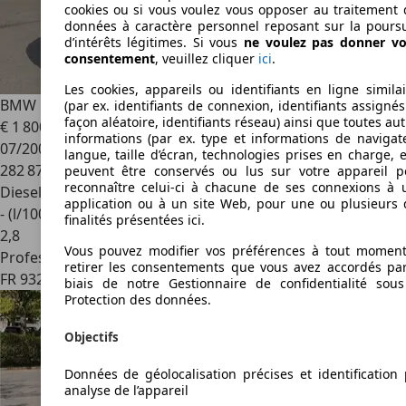
cookies ou si vous voulez vous opposer au traitement 
données à caractère personnel reposant sur la poursu
d’intérêts légitimes. Si vous
ne voulez pas donner vo
consentement
, veuillez cliquer
ici
.
Les cookies, appareils ou identifiants en ligne similai
BMW 116
(E81/E87) 116D 115CH CONFORT 5P
(par ex. identifiants de connexion, identifiants assigné
façon aléatoire, identifiants réseau) ainsi que toutes au
€ 1 800
informations (par ex. type et informations de navigate
07/2009
langue, taille d’écran, technologies prises en charge, e
282 874 km
peuvent être conservés ou lus sur votre appareil p
reconnaître celui-ci à chacune de ses connexions à 
Diesel
application ou à un site Web, pour une ou plusieurs 
- (l/100 km)
finalités présentées ici.
2
,
8
Vous pouvez modifier vos préférences à tout moment
Professionnel
retirer les consentements que vous avez accordés par
FR 93220
Gagny
biais de notre Gestionnaire de confidentialité sous
Protection des données.
Objectifs
Données de géolocalisation précises et identification 
analyse de l’appareil