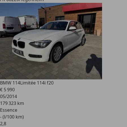
BMW 114
Limitée 114i f20
€ 5 990
05/2014
179 323 km
Essence
- (l/100 km)
2
,
8