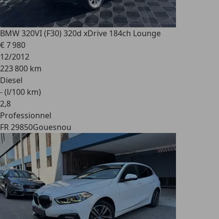
BMW 320
VI (F30) 320d xDrive 184ch Lounge
€ 7 980
12/2012
223 800 km
Diesel
- (l/100 km)
2
,
8
Professionnel
FR 29850
Gouesnou