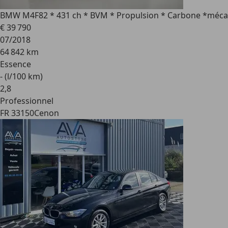
BMW M4
F82 * 431 ch * BVM * Propulsion * Carbone *méca
€ 39 790
07/2018
64 842 km
Essence
- (l/100 km)
2
,
8
Professionnel
FR 33150
Cenon