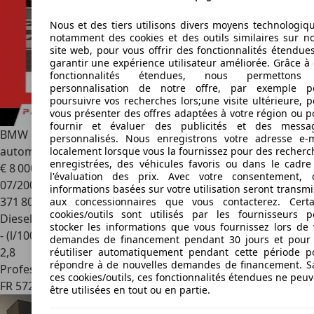
Nous et des tiers utilisons divers moyens technologiqu
notamment des cookies et des outils similaires sur no
site web, pour vous offrir des fonctionnalités étendues
garantir une expérience utilisateur améliorée. Grâce à 
fonctionnalités étendues, nous permettons
personnalisation de notre offre, par exemple p
poursuivre vos recherches lors;une visite ultérieure, p
vous présenter des offres adaptées à votre région ou p
fournir et évaluer des publicités et des messa
BMW 530
530d 3.0 (E60) LCI 235ch Pack M Boîte
personnalisés. Nous enregistrons votre adresse e-m
automatique
localement lorsque vous la fournissez pour des recherc
enregistrées, des véhicules favoris ou dans le cadre
€ 8 000
l'évaluation des prix. Avec votre consentement, 
07/2007
informations basées sur votre utilisation seront transm
371 800 km
aux concessionnaires que vous contacterez. Certa
cookies/outils sont utilisés par les fournisseurs p
Diesel
stocker les informations que vous fournissez lors de 
- (l/100 km)
demandes de financement pendant 30 jours et pour 
2
,
8
réutiliser automatiquement pendant cette période p
répondre à de nouvelles demandes de financement. S
Professionnel
ces cookies/outils, ces fonctionnalités étendues ne peu
FR 57200
Sarreguemines
être utilisées en tout ou en partie.