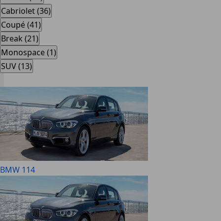
Cabriolet (36)
Coupé (41)
Break (21)
Monospace (1)
SUV (13)
BMW 114