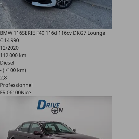
BMW 116
SERIE F40 116d 116cv DKG7 Lounge
€ 14 990
12/2020
112 000 km
Diesel
- (l/100 km)
2
,
8
Professionnel
FR 06100
Nice