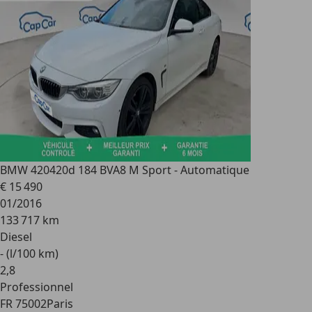
BMW 420
420d 184 BVA8 M Sport - Automatique
€ 15 490
01/2016
133 717 km
Diesel
- (l/100 km)
2
,
8
Professionnel
FR 75002
Paris