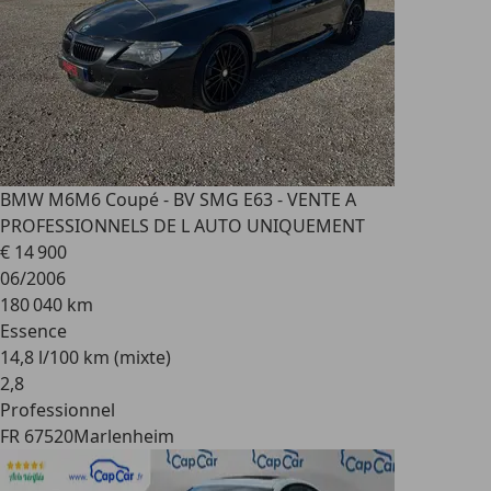
BMW M6
M6 Coupé - BV SMG E63 - VENTE A
PROFESSIONNELS DE L AUTO UNIQUEMENT
€ 14 900
06/2006
180 040 km
Essence
14,8 l/100 km (mixte)
2
,
8
Professionnel
FR 67520
Marlenheim