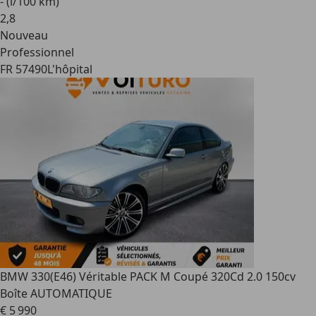
- (l/100 km)
2
,
8
Nouveau
Professionnel
FR 57490
L'hôpital
BMW 330
(E46) Véritable PACK M Coupé 320Cd 2.0 150cv
Boîte AUTOMATIQUE
€ 5 990