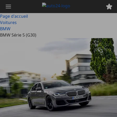
Passer
au
contenu
Page d'accueil
principal
Voitures
BMW
BMW Série 5 (G30)