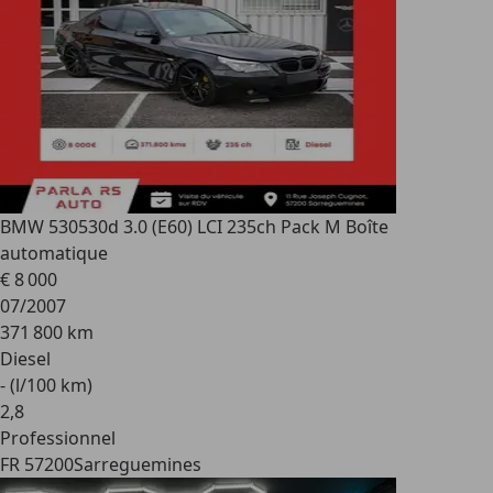
BMW 530
530d 3.0 (E60) LCI 235ch Pack M Boîte
automatique
€ 8 000
07/2007
371 800 km
Diesel
- (l/100 km)
2
,
8
Professionnel
FR 57200
Sarreguemines