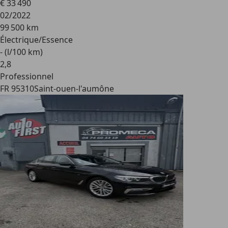
€ 33 490
02/2022
99 500 km
Électrique/Essence
- (l/100 km)
2
,
8
Professionnel
FR 95310
Saint-ouen-l'aumône