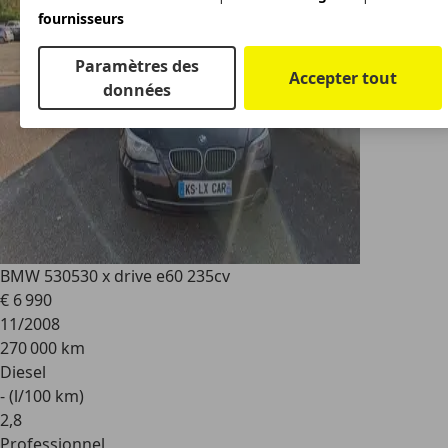
fournisseurs
Paramètres des
Accepter tout
données
BMW 530
530 x drive e60 235cv
€ 6 990
11/2008
270 000 km
Diesel
- (l/100 km)
2
,
8
Professionnel