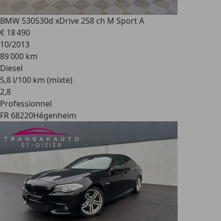
BMW 530
530d xDrive 258 ch M Sport A
€ 18 490
10/2013
89 000 km
Diesel
5,8 l/100 km (mixte)
2
,
8
Professionnel
FR 68220
Hégenheim