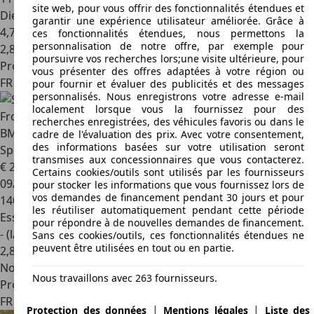
site web, pour vous offrir des fonctionnalités étendues et
Diesel
garantir une expérience utilisateur améliorée. Grâce à
4,7 l/100 km (mixte)
ces fonctionnalités étendues, nous permettons la
personnalisation de notre offre, par exemple pour
2
,
8
poursuivre vos recherches lors;une visite ultérieure, pour
Professionnel
vous présenter des offres adaptées à votre région ou
FR 14130
Pont-l'évêque
pour fournir et évaluer des publicités et des messages
personnalisés. Nous enregistrons votre adresse e-mail
localement lorsque vous la fournissez pour des
recherches enregistrées, des véhicules favoris ou dans le
BMW 550
SERIE TOURING F11 550i 407ch M INDIVIDUAL
cadre de l'évaluation des prix. Avec votre consentement,
des informations basées sur votre utilisation seront
Sport Frozen Blue CARPLAY
transmises aux concessionnaires que vous contacterez.
€ 20 490
Certains cookies/outils sont utilisés par les fournisseurs
09/2012
pour stocker les informations que vous fournissez lors de
vos demandes de financement pendant 30 jours et pour
140 500 km
les réutiliser automatiquement pendant cette période
Essence
pour répondre à de nouvelles demandes de financement.
- (l/100 km)
Sans ces cookies/outils, ces fonctionnalités étendues ne
peuvent être utilisées en tout ou en partie.
2
,
8
Nouveau
Nous travaillons avec 263 fournisseurs.
Professionnel
FR 73190
Challes-les-eaux
|
|
Protection des données
Mentions légales
Liste des