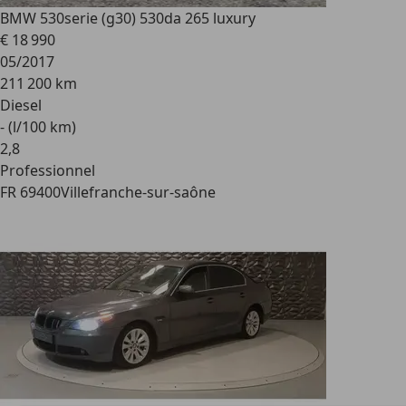
BMW 530
serie (g30) 530da 265 luxury
€ 18 990
05/2017
211 200 km
Diesel
- (l/100 km)
2
,
8
Professionnel
FR 69400
Villefranche-sur-saône