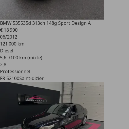
BMW 535
535d 313ch 148g Sport Design A
€ 18 990
06/2012
121 000 km
Diesel
5,6 l/100 km (mixte)
2
,
8
Professionnel
FR 52100
Saint-dizier