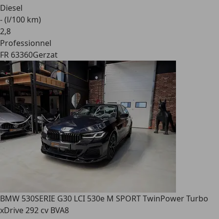
Diesel
- (l/100 km)
2
,
8
Professionnel
FR 63360
Gerzat
BMW 530
SERIE G30 LCI 530e M SPORT TwinPower Turbo
xDrive 292 cv BVA8