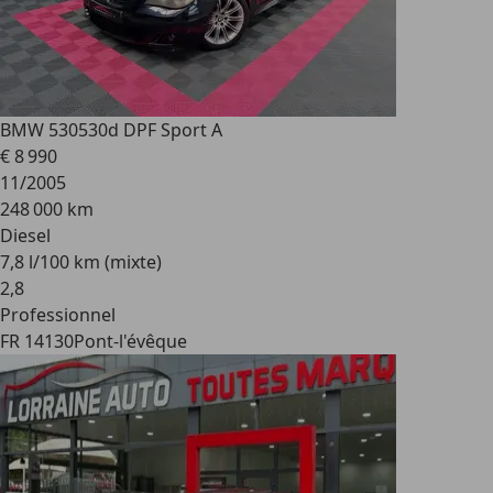
BMW 530
530d DPF Sport A
€ 8 990
11/2005
248 000 km
Diesel
7,8 l/100 km (mixte)
2
,
8
Professionnel
FR 14130
Pont-l'évêque