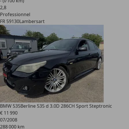
- (l/100 km)
2
,
8
Professionnel
FR 59130
Lambersart
BMW 535
Berline 535 d 3.0D 286CH Sport Steptronic
€ 11 990
07/2008
288 000 km