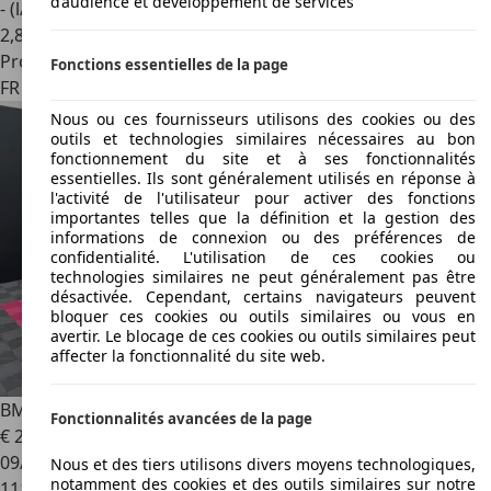
d’audience et développement de services
- (l/100 km)
2
,
8
Professionnel
Fonctions essentielles de la page
FR 21160
Marsannay-la-côte
Nous ou ces fournisseurs utilisons des cookies ou des
outils et technologies similaires nécessaires au bon
fonctionnement du site et à ses fonctionnalités
essentielles. Ils sont généralement utilisés en réponse à
l'activité de l'utilisateur pour activer des fonctions
importantes telles que la définition et la gestion des
informations de connexion ou des préférences de
confidentialité. L'utilisation de ces cookies ou
technologies similaires ne peut généralement pas être
désactivée. Cependant, certains navigateurs peuvent
bloquer ces cookies ou outils similaires ou vous en
avertir. Le blocage de ces cookies ou outils similaires peut
affecter la fonctionnalité du site web.
BMW 520
520d xDrive 190 ch BVA8 Luxury
Fonctionnalités avancées de la page
€ 21 990
09/2018
Nous et des tiers utilisons divers moyens technologiques,
notamment des cookies et des outils similaires sur notre
111 000 km