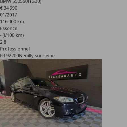
BMW 550
550i (G30)
€ 34 990
01/2017
116 000 km
Essence
- (l/100 km)
2
,
8
Professionnel
FR 92200
Neuilly-sur-seine