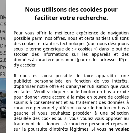
Nous utilisons des cookies pour
faciliter votre recherche.
BMW 520
520d DPF Sport BERLINE E60 520d PHASE 1
€ 5 990
09/2006
Pour vous offrir la meilleure expérience de navigation
198 111 km
possible parmi nos offres, nous et certains tiers utilisons
des cookies et d’autres technologies (que nous désignons
Diesel
sous le terme générique de : « cookies ») dans le but de
5,9 l/100 km (mixte)
stocker des informations sur les appareils et des
2
,
8
données à caractère personnel (par ex. les adresses IP) et
d’y accéder.
Professionnel
FR 78680
Épône
Il nous est ainsi possible de faire apparaître une
publicité personnalisée en fonction de vos intérêts,
d’optimiser notre offre et d’analyser l’utilisation que vous
en faites. Veuillez cliquer sur le bouton en bas à droite
pour donner votre accord à la mise en œuvre de cookies
soumis à consentement et au traitement des données à
caractère personnel y afférent ou sur le bouton en bas à
gauche si vous souhaitez procéder à une sélection
détaillée des cookies ou si vous voulez vous opposer au
traitement des données à caractère personnel reposant
sur la poursuite d’intérêts légitimes. Si vous
ne voulez