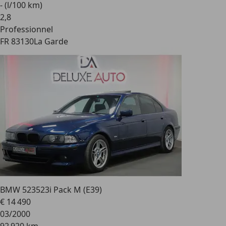
- (l/100 km)
2
,
8
Professionnel
FR 83130
La Garde
BMW 523
523i Pack M (E39)
€ 14 490
03/2000