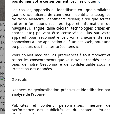
pas donner votre consentement
, veuillez cliquer
ici
.
Les cookies, appareils ou identifiants en ligne similaires
(par ex. identifiants de connexion, identifiants assignés
de façon aléatoire, identifiants réseau) ainsi que toutes
autres informations (par ex. type et informations de
BMW 535
SERIE (E39) 535IA 235CH
navigateur, langue, taille d’écran, technologies prises en
€ 8 999
charge, etc.) peuvent être conservés ou lus sur votre
08/1998
appareil pour reconnaître celui-ci à chacune de ses
connexions à une application ou à un site Web, pour une
188 000 km
ou plusieurs des finalités présentées ici.
Essence
- (l/100 km)
Vous pouvez modifier vos préférences à tout moment et
retirer les consentements que vous avez accordés par le
2
,
8
biais de notre Gestionnaire de confidentialité sous la
Professionnel
Protection des données.
FR 68310
Wittelsheim
Objectifs
BMW 530
SERIE TOURING F11 530d xDrive 258ch Luxe A
Données de géolocalisation précises et identification par
€ 8 490
analyse de l’appareil
07/2011
273 200 km
Publicités et contenu personnalisés, mesure de
Diesel
performance des publicités et du contenu, études