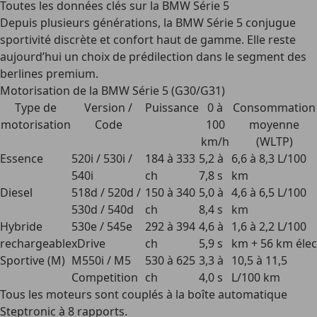
Toutes les données clés sur la BMW Série 5
Depuis plusieurs générations, la BMW Série 5 conjugue
sportivité discrète et confort haut de gamme. Elle reste
aujourd’hui un choix de prédilection dans le segment des
berlines premium.
Motorisation de la BMW Série 5 (G30/G31)
Type de
Version /
Puissance
0 à
Consommation
motorisation
Code
100
moyenne
km/h
(WLTP)
Essence
520i / 530i /
184 à 333
5,2 à
6,6 à 8,3 L/100
540i
ch
7,8 s
km
Diesel
518d / 520d /
150 à 340
5,0 à
4,6 à 6,5 L/100
530d / 540d
ch
8,4 s
km
Hybride
530e / 545e
292 à 394
4,6 à
1,6 à 2,2 L/100
rechargeable
xDrive
ch
5,9 s
km + 56 km élec
Sportive (M)
M550i / M5
530 à 625
3,3 à
10,5 à 11,5
Competition
ch
4,0 s
L/100 km
Tous les moteurs sont couplés à la
boîte automatique
Steptronic à 8 rapports
.