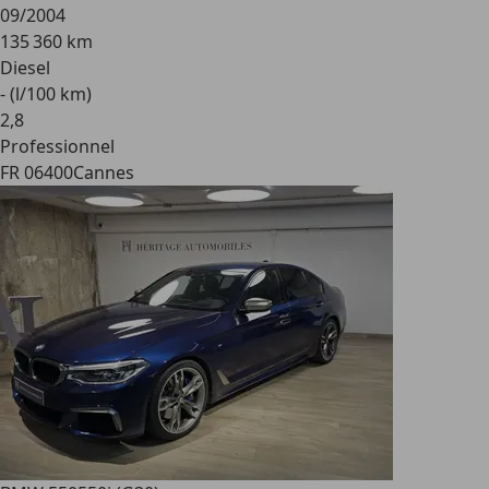
09/2004
135 360 km
Diesel
- (l/100 km)
2
,
8
Professionnel
FR 06400
Cannes