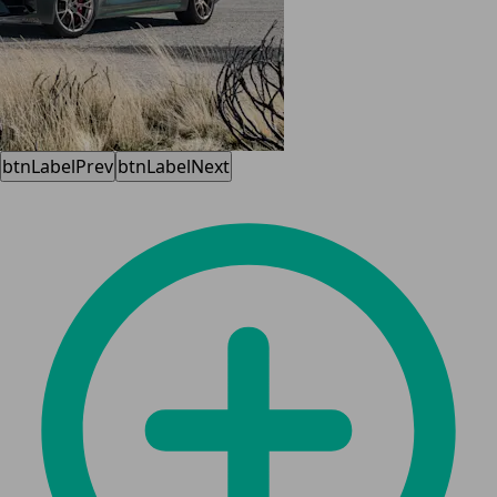
btnLabelPrev
btnLabelNext