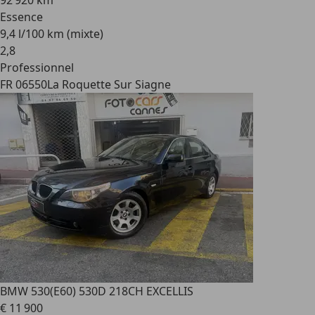
92 920 km
Essence
9,4 l/100 km (mixte)
2
,
8
Professionnel
FR 06550
La Roquette Sur Siagne
BMW 530
(E60) 530D 218CH EXCELLIS
€ 11 900