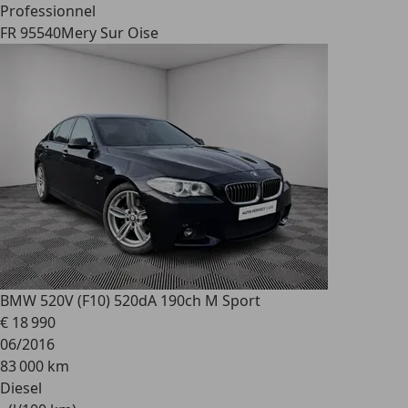
Professionnel
FR 95540
Mery Sur Oise
BMW 520
V (F10) 520dA 190ch M Sport
€ 18 990
06/2016
83 000 km
Diesel