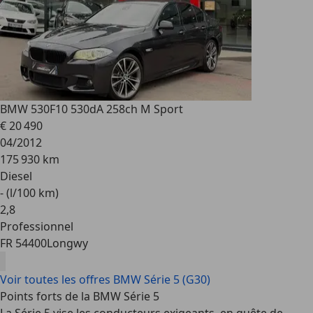
BMW 530
F10 530dA 258ch M Sport
€ 20 490
04/2012
175 930 km
Diesel
- (l/100 km)
2
,
8
Professionnel
FR 54400
Longwy
Voir toutes les offres BMW Série 5 (G30)
Points forts de la BMW Série 5