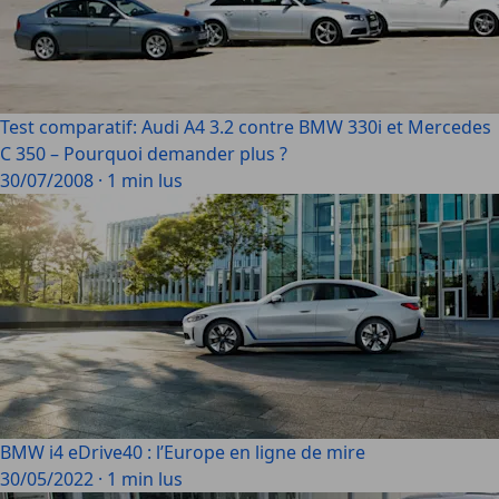
Test comparatif: Audi A4 3.2 contre BMW 330i et Mercedes
C 350 – Pourquoi demander plus ?
30/07/2008
·
1 min lus
BMW i4 eDrive40 : l’Europe en ligne de mire
30/05/2022
·
1 min lus