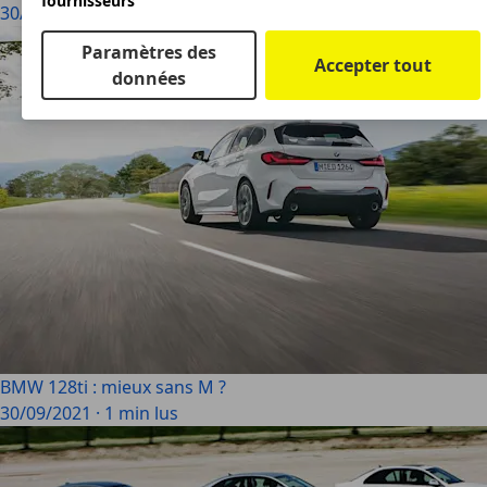
fournisseurs
30/11/2023
·
1 min lus
Paramètres des
Accepter tout
données
BMW 128ti : mieux sans M ?
30/09/2021
·
1 min lus