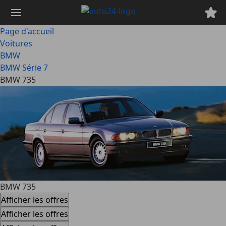
Passer
au
contenu
Page d'accueil
principal
Voitures
BMW
BMW Série 7
BMW 735
BMW 735
Afficher les offres
Afficher les offres