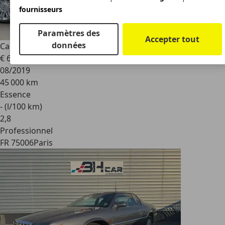
fournisseurs
Paramètres des
Accepter tout
données
Cadillac Escalade
6.2 V8 Platinum
€ 60 400
08/2019
45 000 km
Essence
- (l/100 km)
2
,
8
Professionnel
FR 75006
Paris