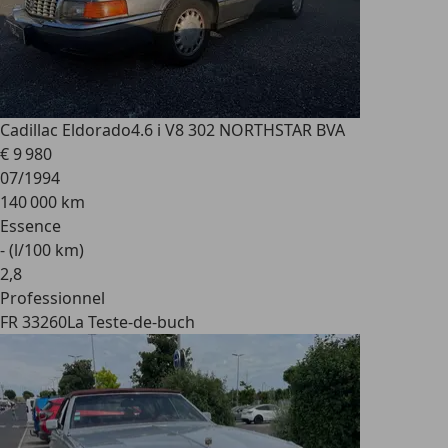
Cadillac Eldorado
4.6 i V8 302 NORTHSTAR BVA
€ 9 980
07/1994
140 000 km
Essence
- (l/100 km)
2
,
8
Professionnel
FR 33260
La Teste-de-buch