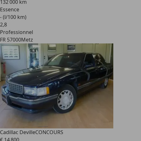
132 000 km
Essence
- (l/100 km)
2
,
8
Professionnel
FR 57000
Metz
Cadillac Deville
CONCOURS
€ 14 800