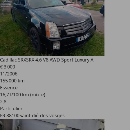
Cadillac SRX
SRX 4.6 V8 AWD Sport Luxury A
€ 3 000
11/2006
155 000 km
Essence
16,7 l/100 km (mixte)
2
,
8
Particulier
FR 88100
Saint-dié-des-vosges