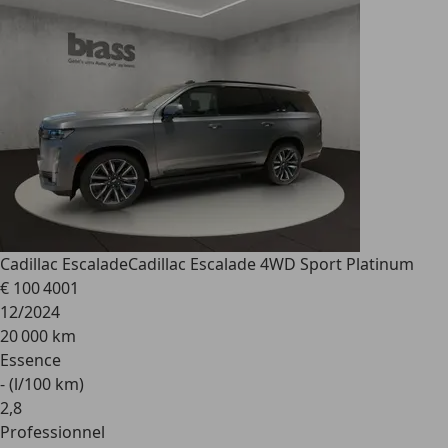
Cadillac Escalade
Cadillac Escalade 4WD Sport Platinum
€ 100 400
1
12/2024
20 000 km
Essence
- (l/100 km)
2
,
8
Professionnel