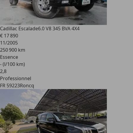
Cadillac Escalade
6.0 V8 345 BVA 4X4
€ 17 890
11/2005
250 900 km
Essence
- (l/100 km)
2
,
8
Professionnel
FR 59223
Roncq