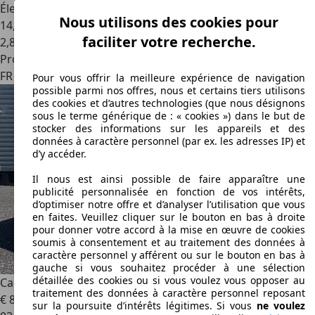
Électrique/Essence
Nous utilisons des cookies pour
14,5 l/100 km (mixte)
faciliter votre recherche.
2
,
8
Professionnel
FR 75015
Paris
Pour vous offrir la meilleure expérience de navigation
possible parmi nos offres, nous et certains tiers utilisons
des cookies et d’autres technologies (que nous désignons
sous le terme générique de : « cookies ») dans le but de
stocker des informations sur les appareils et des
données à caractère personnel (par ex. les adresses IP) et
d’y accéder.
Il nous est ainsi possible de faire apparaître une
publicité personnalisée en fonction de vos intérêts,
d’optimiser notre offre et d’analyser l’utilisation que vous
en faites. Veuillez cliquer sur le bouton en bas à droite
pour donner votre accord à la mise en œuvre de cookies
soumis à consentement et au traitement des données à
caractère personnel y afférent ou sur le bouton en bas à
gauche si vous souhaitez procéder à une sélection
détaillée des cookies ou si vous voulez vous opposer au
Cadillac Seville
STS 4.6 i V8 305 NORTHSTARBVA
traitement des données à caractère personnel reposant
€ 8 980
€ 9 980,-
sur la poursuite d’intérêts légitimes. Si vous
ne voulez