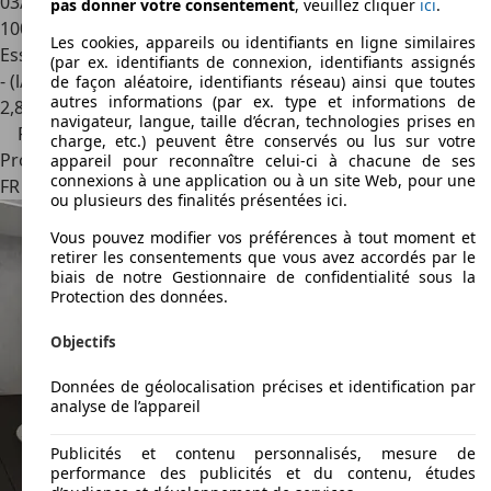
03/2004
pas donner votre consentement
, veuillez cliquer
ici
.
100 000 km
Les cookies, appareils ou identifiants en ligne similaires
Essence
(par ex. identifiants de connexion, identifiants assignés
- (l/100 km)
de façon aléatoire, identifiants réseau) ainsi que toutes
autres informations (par ex. type et informations de
2
,
8
navigateur, langue, taille d’écran, technologies prises en
Prix réduit
charge, etc.) peuvent être conservés ou lus sur votre
Professionnel
appareil pour reconnaître celui-ci à chacune de ses
connexions à une application ou à un site Web, pour une
FR 33260
La Teste-de-buch
ou plusieurs des finalités présentées ici.
Vous pouvez modifier vos préférences à tout moment et
retirer les consentements que vous avez accordés par le
biais de notre Gestionnaire de confidentialité sous la
Protection des données.
Objectifs
Données de géolocalisation précises et identification par
analyse de l’appareil
Publicités et contenu personnalisés, mesure de
performance des publicités et du contenu, études