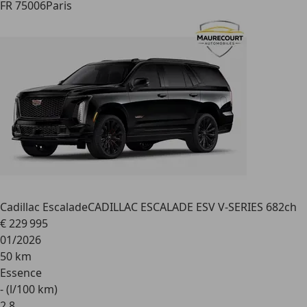
FR 75006
Paris
Cadillac Escalade
CADILLAC ESCALADE ESV V-SERIES 682ch
€ 229 995
01/2026
50 km
Essence
- (l/100 km)
2
,
8