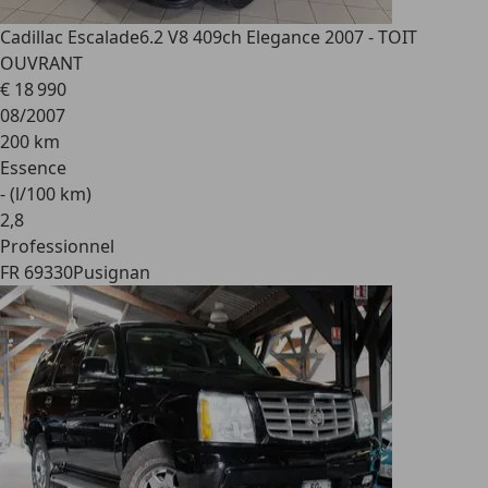
Cadillac Escalade
6.2 V8 409ch Elegance 2007 - TOIT
OUVRANT
€ 18 990
08/2007
200 km
Essence
- (l/100 km)
2
,
8
Professionnel
FR 69330
Pusignan