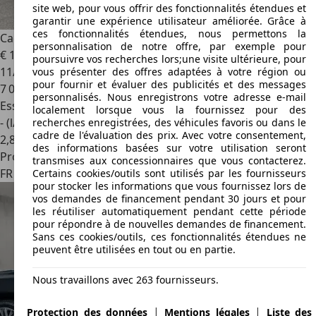
site web, pour vous offrir des fonctionnalités étendues et
garantir une expérience utilisateur améliorée. Grâce à
ces fonctionnalités étendues, nous permettons la
Cadillac Escalade
ESV SPORT PLATINIUM V8 6.2L
personnalisation de notre offre, par exemple pour
€ 149 900
poursuivre vos recherches lors;une visite ultérieure, pour
11/2021
vous présenter des offres adaptées à votre région ou
pour fournir et évaluer des publicités et des messages
7 000 km
personnalisés. Nous enregistrons votre adresse e-mail
Essence
localement lorsque vous la fournissez pour des
- (l/100 km)
recherches enregistrées, des véhicules favoris ou dans le
cadre de l'évaluation des prix. Avec votre consentement,
2
,
8
des informations basées sur votre utilisation seront
Professionnel
transmises aux concessionnaires que vous contacterez.
FR 91160
Ballainvilliers
Certains cookies/outils sont utilisés par les fournisseurs
pour stocker les informations que vous fournissez lors de
vos demandes de financement pendant 30 jours et pour
les réutiliser automatiquement pendant cette période
pour répondre à de nouvelles demandes de financement.
Sans ces cookies/outils, ces fonctionnalités étendues ne
peuvent être utilisées en tout ou en partie.
Nous travaillons avec 263 fournisseurs.
|
|
Protection des données
Mentions légales
Liste des