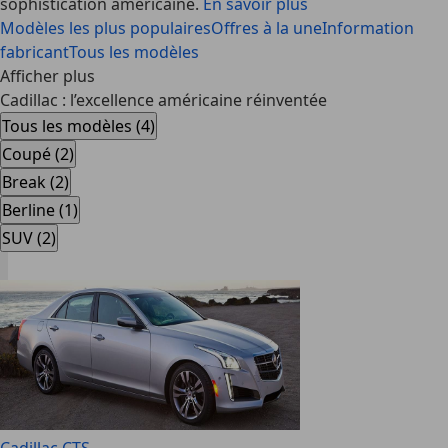
sophistication américaine.
En savoir plus
Modèles les plus populaires
Offres à la une
Information
fabricant
Tous les modèles
Afficher plus
Cadillac : l’excellence américaine réinventée
Tous les modèles (4)
Coupé (2)
Break (2)
Berline (1)
SUV (2)