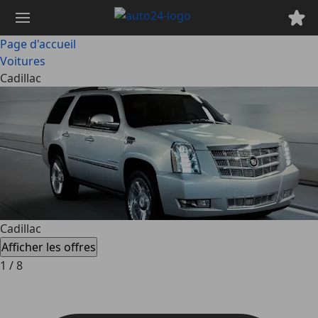
Passer
au
contenu
Page d'accueil
principal
Voitures
Cadillac
Cadillac
Afficher les offres
1
/
8