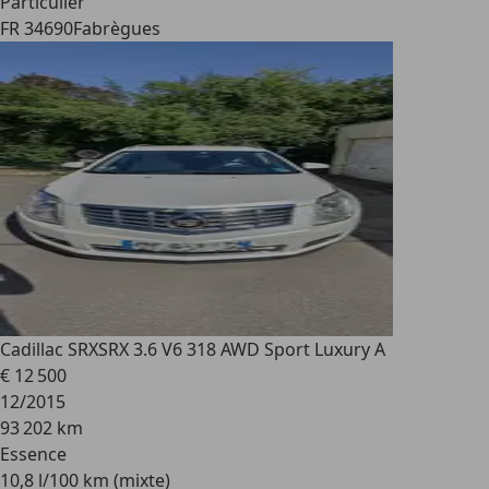
Particulier
FR 34690
Fabrègues
Cadillac SRX
SRX 3.6 V6 318 AWD Sport Luxury A
€ 12 500
12/2015
93 202 km
Essence
10,8 l/100 km (mixte)