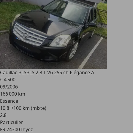
Cadillac BLS
BLS 2.8 T V6 255 ch Elégance A
€ 4 500
09/2006
166 000 km
Essence
10,8 l/100 km (mixte)
2
,
8
Particulier
FR 74300
Thyez