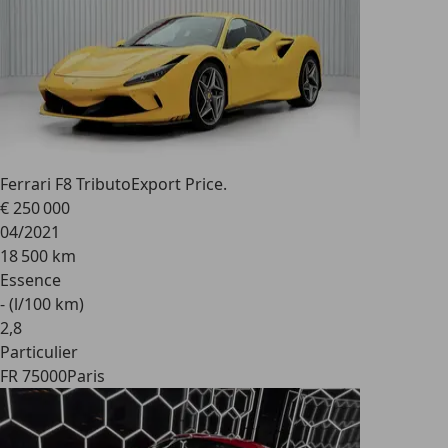
Ferrari F8 Tributo
Export Price.
€ 250 000
04/2021
18 500 km
Essence
- (l/100 km)
2
,
8
Particulier
FR 75000
Paris