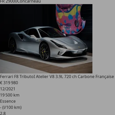
FR 29000
Concarneau
Ferrari F8 Tributo
I Atelier V8 3.9L 720 ch Carbone Française
€ 319 980
12/2021
19 500 km
Essence
- (l/100 km)
2
,
8