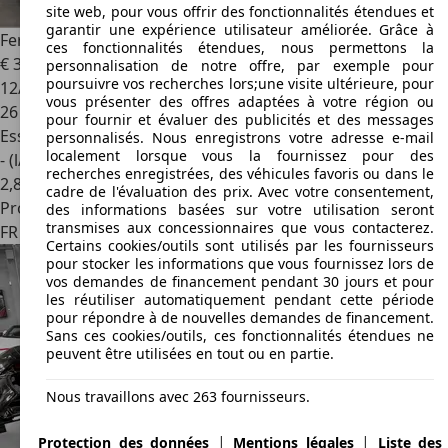
site web, pour vous offrir des fonctionnalités étendues et
garantir une expérience utilisateur améliorée. Grâce à
Ferrari F8 Tributo
3.9 V8 BI-TURBO 720 Ch
ces fonctionnalités étendues, nous permettons la
€ 319 990
personnalisation de notre offre, par exemple pour
poursuivre vos recherches lors;une visite ultérieure, pour
12/2020
vous présenter des offres adaptées à votre région ou
26 600 km
pour fournir et évaluer des publicités et des messages
Essence
personnalisés. Nous enregistrons votre adresse e-mail
localement lorsque vous la fournissez pour des
- (l/100 km)
recherches enregistrées, des véhicules favoris ou dans le
2
,
8
cadre de l'évaluation des prix. Avec votre consentement,
Professionnel
des informations basées sur votre utilisation seront
transmises aux concessionnaires que vous contacterez.
FR 37390
Chanceaux Sur Choisille
Certains cookies/outils sont utilisés par les fournisseurs
pour stocker les informations que vous fournissez lors de
vos demandes de financement pendant 30 jours et pour
les réutiliser automatiquement pendant cette période
pour répondre à de nouvelles demandes de financement.
Sans ces cookies/outils, ces fonctionnalités étendues ne
peuvent être utilisées en tout ou en partie.
Nous travaillons avec 263 fournisseurs.
|
|
Protection des données
Mentions légales
Liste des