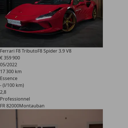
Ferrari F8 Tributo
F8 Spider 3.9 V8
€ 359 900
05/2022
17 300 km
Essence
- (l/100 km)
2
,
8
Professionnel
FR 82000
Montauban