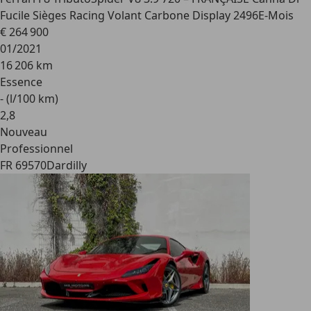
Fucile Sièges Racing Volant Carbone Display 2496E-Mois
€ 264 900
01/2021
16 206 km
Essence
- (l/100 km)
2
,
8
Nouveau
Professionnel
FR 69570
Dardilly