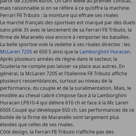
partir de 232694 euros. Un tarif élevé au premier constat,
mais raisonnable si on se réfère à ce qu’offre la machine.
Ferrari F8 Tributo : la monture qui effraie ses rivales
Le marché français des sportives est marqué par des duels
sans pitié. Et avec le lancement de sa Ferrari F8 Tributo, la
firme de Maranello vise encore à remporter les batailles.
La belle sportive vole la vedette à ses rivales directes : les
McLaren 720S
et 650 S ainsi que la
Lamborghini Huracan
.
Après plusieurs années de règne dans le secteur, la
Scuderia ne compte pas laisser sa place aux autres. En
général, la McLaren 720S et l’italienne F8 Tributo affiche
plusieurs ressemblances, surtout au niveau de la
performance, du couple et de la suralimentation. Mais, le
modèle au cheval cabré s’impose face à la Lamborghini
Huracan LP610-4 qui délivre 610 ch et face à la Mc Laren
650S Coupé qui développe 650 ch. Les performances de ce
bolide de la firme de Maranello sont largement plus
élevées que celles de ses rivales.
Côté design, la Ferrari F8 Tributo n’affiche pas des