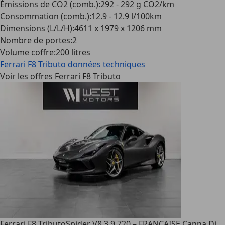
Émissions de CO2 (comb.)
:
292 - 292 g CO2/km
Consommation (comb.)
:
12.9 - 12.9 l/100km
Dimensions (L/L/H)
:
4611 x 1979 x 1206 mm
Nombre de portes
:
2
Volume coffre
:
200 litres
Ferrari F8 Tributo
données techniques
Voir les offres Ferrari F8 Tributo
Ferrari F8 Tributo
Spider V8 3.9 720 – FRANÇAISE Canna Di