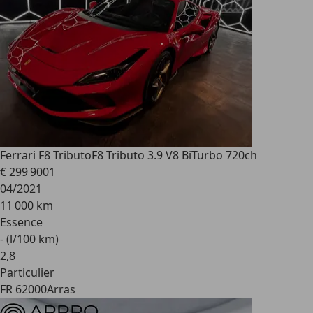
Ferrari F8 Tributo
F8 Tributo 3.9 V8 BiTurbo 720ch
€ 299 900
1
04/2021
11 000 km
Essence
- (l/100 km)
2
,
8
Particulier
FR 62000
Arras