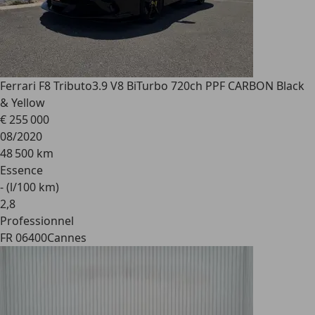
Ferrari F8 Tributo
3.9 V8 BiTurbo 720ch PPF CARBON Black
& Yellow
€ 255 000
08/2020
48 500 km
Essence
- (l/100 km)
2
,
8
Professionnel
FR 06400
Cannes