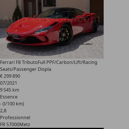
Ferrari F8 Tributo
Full PPF/Carbon/Lift/Racing
Seats/Passenger Displa
€ 299 890
07/2021
9 545 km
Essence
- (l/100 km)
2
,
8
Professionnel
FR 57000
Metz