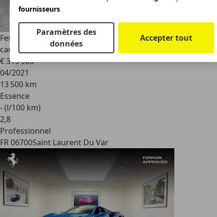
fournisseurs
Paramètres des
Accepter tout
Ferrari F8 Tributo
F8 – origine France - display passenger -
données
carbone
€ 319 900
04/2021
13 500 km
Essence
- (l/100 km)
2
,
8
Professionnel
FR 06700
Saint Laurent Du Var