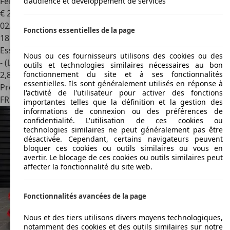
Ferrari F8 Tributo
Nero Daytona - Nero
d’audience et développement de services
€ 282 900
02/2020
Fonctions essentielles de la page
18 000 km
Essence
Nous ou ces fournisseurs utilisons des cookies ou des
- (l/100 km)
outils et technologies similaires nécessaires au bon
2
,
8
fonctionnement du site et à ses fonctionnalités
essentielles. Ils sont généralement utilisés en réponse à
Professionnel
l'activité de l'utilisateur pour activer des fonctions
FR 92200
Neuilly-sur-seine
importantes telles que la définition et la gestion des
informations de connexion ou des préférences de
confidentialité. L'utilisation de ces cookies ou
technologies similaires ne peut généralement pas être
désactivée. Cependant, certains navigateurs peuvent
bloquer ces cookies ou outils similaires ou vous en
avertir. Le blocage de ces cookies ou outils similaires peut
affecter la fonctionnalité du site web.
Fonctionnalités avancées de la page
Nous et des tiers utilisons divers moyens technologiques,
notamment des cookies et des outils similaires sur notre