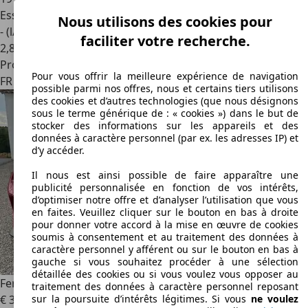
Essence
Nous utilisons des cookies pour
- (l/100 km)
faciliter votre recherche.
2
,
8
Professionnel
Pour vous offrir la meilleure expérience de navigation
FR 59310
Auchy Lez Orchies
possible parmi nos offres, nous et certains tiers utilisons
des cookies et d’autres technologies (que nous désignons
sous le terme générique de : « cookies ») dans le but de
stocker des informations sur les appareils et des
données à caractère personnel (par ex. les adresses IP) et
d’y accéder.
Il nous est ainsi possible de faire apparaître une
publicité personnalisée en fonction de vos intérêts,
d’optimiser notre offre et d’analyser l’utilisation que vous
en faites. Veuillez cliquer sur le bouton en bas à droite
pour donner votre accord à la mise en œuvre de cookies
soumis à consentement et au traitement des données à
caractère personnel y afférent ou sur le bouton en bas à
gauche si vous souhaitez procéder à une sélection
détaillée des cookies ou si vous voulez vous opposer au
Ferrari F8 Tributo
F8 Tributo 3.9 V8 BiTurbo 720ch
traitement des données à caractère personnel reposant
€ 339 900
sur la poursuite d’intérêts légitimes. Si vous
ne voulez