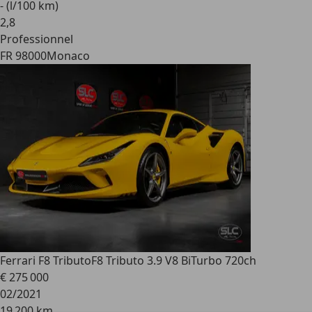
- (l/100 km)
2
,
8
Professionnel
FR 98000
Monaco
Ferrari F8 Tributo
F8 Tributo 3.9 V8 BiTurbo 720ch
€ 275 000
02/2021
19 200 km