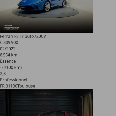
Ferrari F8 Tributo
720CV
€ 309 900
02/2022
8 554 km
Essence
- (l/100 km)
2
,
8
Professionnel
FR 31130
Toulouse