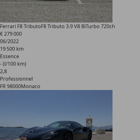
Ferrari F8 Tributo
F8 Tributo 3.9 V8 BiTurbo 720ch
€ 279 000
06/2022
19 500 km
Essence
- (l/100 km)
2
,
8
Professionnel
FR 98000
Monaco