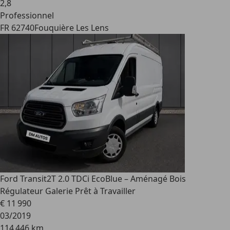
2
,
8
Professionnel
FR 62740
Fouquière Les Lens
Ford Transit
2T 2.0 TDCi EcoBlue – Aménagé Bois
Régulateur Galerie Prêt à Travailler
€ 11 990
03/2019
114 446 km