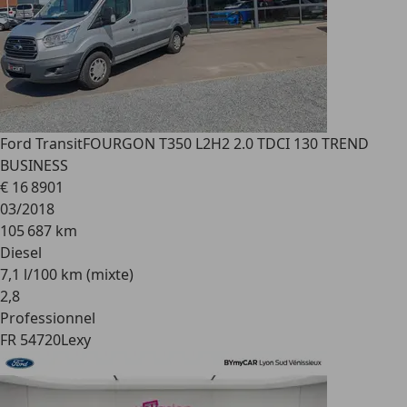
Ford Transit
FOURGON T350 L2H2 2.0 TDCI 130 TREND
BUSINESS
€ 16 890
1
03/2018
105 687 km
Diesel
7,1 l/100 km (mixte)
2
,
8
Professionnel
FR 54720
Lexy