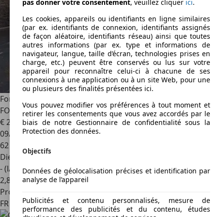
pas donner votre consentement
, veuillez cliquer
ici
.
Les cookies, appareils ou identifiants en ligne similaires
(par ex. identifiants de connexion, identifiants assignés
de façon aléatoire, identifiants réseau) ainsi que toutes
autres informations (par ex. type et informations de
navigateur, langue, taille d’écran, technologies prises en
charge, etc.) peuvent être conservés ou lus sur votre
appareil pour reconnaître celui-ci à chacune de ses
connexions à une application ou à un site Web, pour une
ou plusieurs des finalités présentées ici.
Ford Transit
CUSTOM II (2) 280 L1H1 2.0 ECOBLUE 130
Vous pouvez modifier vos préférences à tout moment et
FOURGON BVA TREND BUSINESS 21660€HT NETTO
retirer les consentements que vous avez accordés par le
€ 20 416
biais de notre Gestionnaire de confidentialité sous la
Protection des données.
09/2023
62 675 km
Objectifs
Diesel
- (l/100 km)
Données de géolocalisation précises et identification par
analyse de l’appareil
2
,
8
Professionnel
Publicités et contenu personnalisés, mesure de
FR 84100
Orange
performance des publicités et du contenu, études