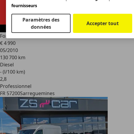
fournisseurs
Paramètres des
Accepter tout
données
Ford Transit
Connect Tourneo 1.8 TDCi 75T220
€ 4 990
05/2010
130 700 km
Diesel
- (l/100 km)
2
,
8
Professionnel
FR 57200
Sarreguemines