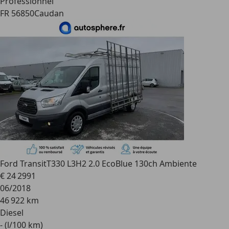
Professionnel
FR 56850
Caudan
Ford Transit
T330 L3H2 2.0 EcoBlue 130ch Ambiente
€ 24 299
1
06/2018
46 922 km
Diesel
- (l/100 km)