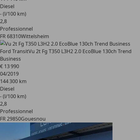
Diesel
- (l/100 km)
2
,
8
Professionnel
FR 68310
Wittelsheim
Ford Transit
Vu 2t Fg T350 L3H2 2.0 EcoBlue 130ch Trend
Business
€ 13 990
04/2019
144 300 km
Diesel
- (l/100 km)
2
,
8
Professionnel
FR 29850
Gouesnou