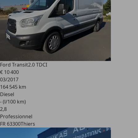
Ford Transit
2.0 TDCI
€ 10 400
03/2017
164 545 km
Diesel
- (l/100 km)
2
,
8
Professionnel
FR 63300
Thiers