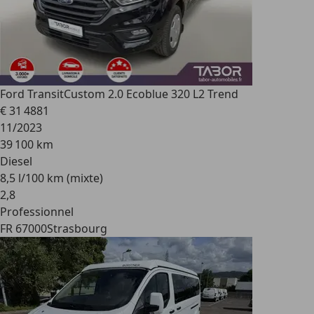
Ford Transit
Custom 2.0 Ecoblue 320 L2 Trend
€ 31 488
1
11/2023
39 100 km
Diesel
8,5 l/100 km (mixte)
2
,
8
Professionnel
FR 67000
Strasbourg