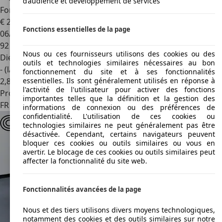
d’audience et développement de services
Ford Transit
Custom 280 L1H1 2.0 ECOBLUE 130CV LIMITED
€ 20 480
Fonctions essentielles de la page
06/2021
92 000 km
Nous ou ces fournisseurs utilisons des cookies ou des
Diesel
outils et technologies similaires nécessaires au bon
- (l/100 km)
fonctionnement du site et à ses fonctionnalités
2
,
8
essentielles. Ils sont généralement utilisés en réponse à
l'activité de l'utilisateur pour activer des fonctions
Professionnel
importantes telles que la définition et la gestion des
FR 29850
Gouesnou
informations de connexion ou des préférences de
confidentialité. L'utilisation de ces cookies ou
technologies similaires ne peut généralement pas être
désactivée. Cependant, certains navigateurs peuvent
bloquer ces cookies ou outils similaires ou vous en
avertir. Le blocage de ces cookies ou outils similaires peut
affecter la fonctionnalité du site web.
Fonctionnalités avancées de la page
Nous et des tiers utilisons divers moyens technologiques,
notamment des cookies et des outils similaires sur notre