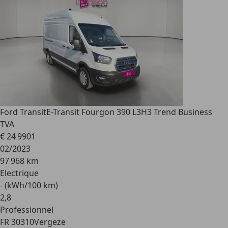
Ford Transit
E-Transit Fourgon 390 L3H3 Trend Business
TVA
€ 24 990
1
02/2023
97 968 km
Electrique
- (kWh/100 km)
2
,
8
Professionnel
FR 30310
Vergeze