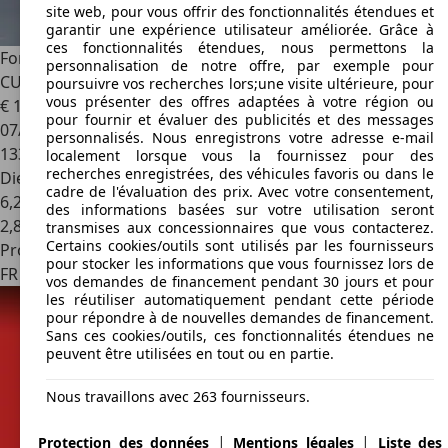
site web, pour vous offrir des fonctionnalités étendues et
garantir une expérience utilisateur améliorée. Grâce à
ces fonctionnalités étendues, nous permettons la
Ford Transit
Transit Custom 2.0 TDCi - 130 TRANSIT
personnalisation de notre offre, par exemple pour
CUSTOM CABINE APPROFONDIE 5 places
poursuivre vos recherches lors;une visite ultérieure, pour
vous présenter des offres adaptées à votre région ou
€ 16 990
pour fournir et évaluer des publicités et des messages
07/2016
personnalisés. Nous enregistrons votre adresse e-mail
133 000 km
localement lorsque vous la fournissez pour des
recherches enregistrées, des véhicules favoris ou dans le
Diesel
cadre de l'évaluation des prix. Avec votre consentement,
6,2 l/100 km (mixte)
des informations basées sur votre utilisation seront
2
,
8
transmises aux concessionnaires que vous contacterez.
Certains cookies/outils sont utilisés par les fournisseurs
Professionnel
pour stocker les informations que vous fournissez lors de
FR 29000
Concarneau
vos demandes de financement pendant 30 jours et pour
les réutiliser automatiquement pendant cette période
pour répondre à de nouvelles demandes de financement.
Sans ces cookies/outils, ces fonctionnalités étendues ne
peuvent être utilisées en tout ou en partie.
Nous travaillons avec 263 fournisseurs.
|
|
Protection des données
Mentions légales
Liste des