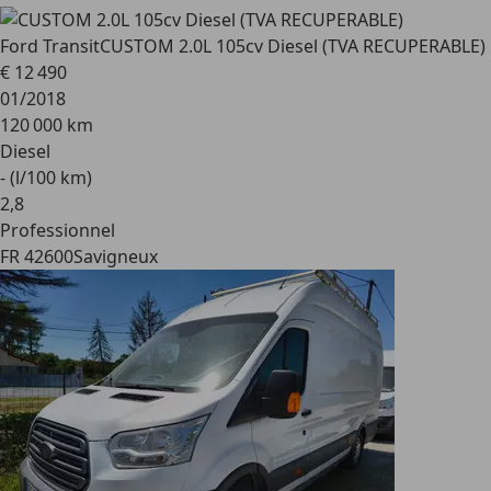
Ford Transit
CUSTOM 2.0L 105cv Diesel (TVA RECUPERABLE)
€ 12 490
01/2018
120 000 km
Diesel
- (l/100 km)
2
,
8
Professionnel
FR 42600
Savigneux