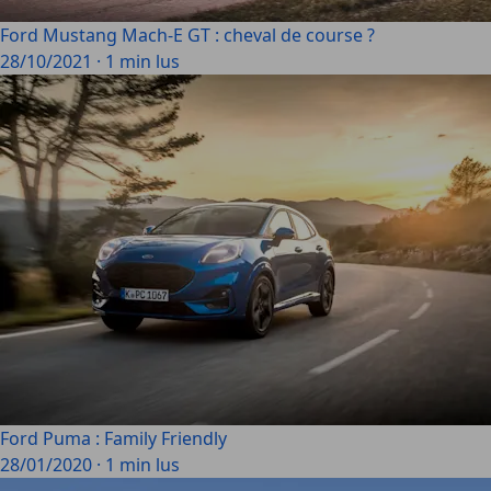
Ford Mustang Mach-E GT : cheval de course ?
28/10/2021
·
1 min lus
Ford Puma : Family Friendly
28/01/2020
·
1 min lus