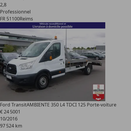
2
,
8
Professionnel
FR 51100
Reims
Ford Transit
AMBIENTE 350 L4 TDCI 125 Porte-voiture
€ 24 500
1
10/2016
97 524 km