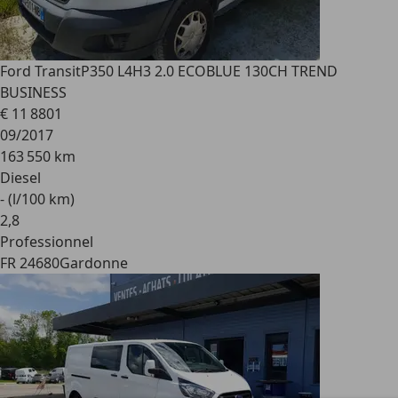
Ford Transit
P350 L4H3 2.0 ECOBLUE 130CH TREND
BUSINESS
€ 11 880
1
09/2017
163 550 km
Diesel
- (l/100 km)
2
,
8
Professionnel
FR 24680
Gardonne