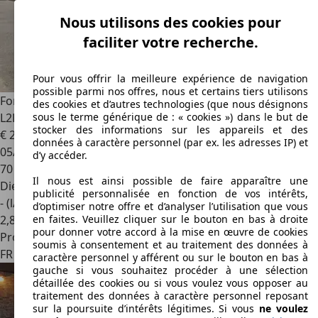
Nous utilisons des cookies pour
faciliter votre recherche.
Pour vous offrir la meilleure expérience de navigation
possible parmi nos offres, nous et certains tiers utilisons
Ford Transit
CUSTOM CABINE APPROFONDIE 6 PLACES
des cookies et d’autres technologies (que nous désignons
L2H1 130CV TREND BUSINESS PRIX 18000 EUROS HT
sous le terme générique de : « cookies ») dans le but de
stocker des informations sur les appareils et des
€ 21 600
données à caractère personnel (par ex. les adresses IP) et
05/2022
d’y accéder.
70 500 km
Il nous est ainsi possible de faire apparaître une
Diesel
publicité personnalisée en fonction de vos intérêts,
- (l/100 km)
d’optimiser notre offre et d’analyser l’utilisation que vous
2
,
8
en faites. Veuillez cliquer sur le bouton en bas à droite
pour donner votre accord à la mise en œuvre de cookies
Professionnel
soumis à consentement et au traitement des données à
FR 01400
Châtillon-sur-chalaronne
caractère personnel y afférent ou sur le bouton en bas à
gauche si vous souhaitez procéder à une sélection
détaillée des cookies ou si vous voulez vous opposer au
traitement des données à caractère personnel reposant
sur la poursuite d’intérêts légitimes. Si vous
ne voulez