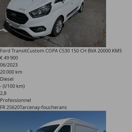
Ford Transit
Custom COPA C530 150 CH BVA 20000 KMS
€ 49 900
06/2023
20 000 km
Diesel
- (l/100 km)
2
,
8
Professionnel
FR 25620
Tarcenay-foucherans