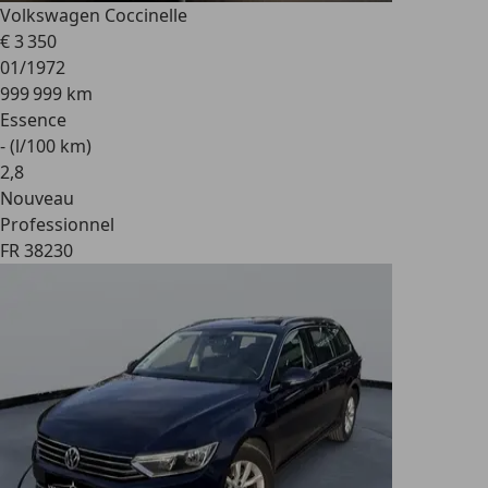
Volkswagen Coccinelle
€ 3 350
01/1972
999 999 km
Essence
- (l/100 km)
2
,
8
Nouveau
Professionnel
FR 38230