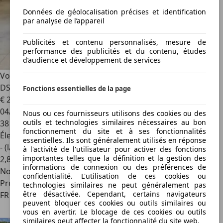
Données de géolocalisation précises et identification
par analyse de l’appareil
Publicités et contenu personnalisés, mesure de
performance des publicités et du contenu, études
d’audience et développement de services
Volkswagen Tiguan
1.4 eHybrid PHEV 245 ch Elegance
DSG6 1e main Origine FR Full options 2023
Fonctions essentielles de la page
€ 26 990
04/2023
Nous ou ces fournisseurs utilisons des cookies ou des
outils et technologies similaires nécessaires au bon
38 900 km
fonctionnement du site et à ses fonctionnalités
Électrique/Essence
essentielles. Ils sont généralement utilisés en réponse
- (l/100 km)
à l'activité de l'utilisateur pour activer des fonctions
importantes telles que la définition et la gestion des
2
,
8
informations de connexion ou des préférences de
Nouveau
confidentialité. L'utilisation de ces cookies ou
Professionnel
technologies similaires ne peut généralement pas
être désactivée. Cependant, certains navigateurs
FR 13790
peuvent bloquer ces cookies ou outils similaires ou
vous en avertir. Le blocage de ces cookies ou outils
similaires peut affecter la fonctionnalité du site web.