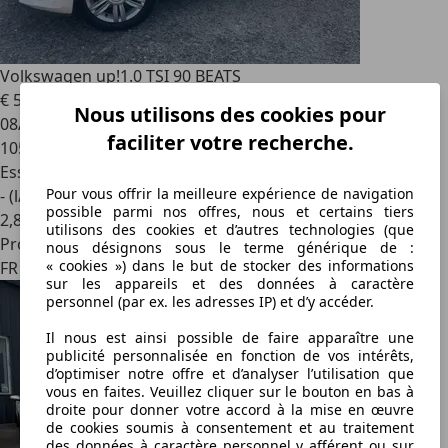
Volkswagen up!
1.0 TSI 90 BEATS
€ 5 990
Nous utilisons des cookies pour
08/2019
faciliter votre recherche.
105 500 km
Essence
Pour vous offrir la meilleure expérience de navigation
- (l/100 km)
possible parmi nos offres, nous et certains tiers
2
,
8
utilisons des cookies et d’autres technologies (que
Professionnel
nous désignons sous le terme générique de :
« cookies ») dans le but de stocker des informations
FR 78700
sur les appareils et des données à caractère
personnel (par ex. les adresses IP) et d’y accéder.
Il nous est ainsi possible de faire apparaître une
publicité personnalisée en fonction de vos intérêts,
d’optimiser notre offre et d’analyser l’utilisation que
vous en faites. Veuillez cliquer sur le bouton en bas à
droite pour donner votre accord à la mise en œuvre
de cookies soumis à consentement et au traitement
des données à caractère personnel y afférent ou sur