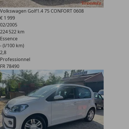
Volkswagen Golf
1.4 75 CONFORT 0608
€ 1 999
02/2005
224 522 km
Essence
- (l/100 km)
2
,
8
Professionnel
FR 78490