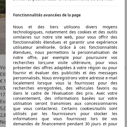
Fonctionnalités avancées de la page
Nous et des tiers utilisons divers moyens
technologiques, notamment des cookies et des outils
similaires sur notre site web, pour vous offrir des
fonctionnalités étendues et garantir une expérience
utilisateur améliorée. Grâce à ces fonctionnalités
étendues, nous permettons la personnalisation de
notre offre, par exemple pour poursuivre vos
recherches lors;une visite ultérieure, pour vous
Volkswagen Taigo
1.0 TSI 116 DSG7 Life Plus PRIX HT POUR
présenter des offres adaptées à votre région ou pour
fournir et évaluer des publicités et des messages
EXPORT DZ
personnalisés. Nous enregistrons votre adresse e-mail
€ 16 900
localement lorsque vous la fournissez pour des
03/2025
recherches enregistrées, des véhicules favoris ou
dans le cadre de l'évaluation des prix. Avec votre
17 000 km
consentement, des informations basées sur votre
Essence
utilisation seront transmises aux concessionnaires
5,0 l/100 km (mixte)
que vous contacterez. Certains cookies/outils sont
utilisés par les fournisseurs pour stocker les
2
,
8
informations que vous fournissez lors de vos
Nouveau
demandes de financement pendant 30 jours et pour