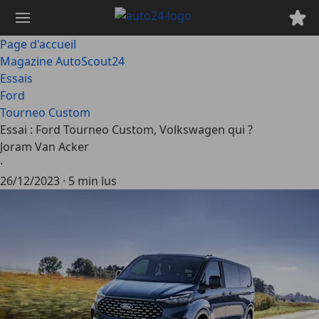
Passer
au
contenu
Page d'accueil
principal
Magazine AutoScout24
Essais
Ford
Tourneo Custom
Essai : Ford Tourneo Custom, Volkswagen qui ?
Joram Van Acker
·
26/12/2023
·
5 min lus