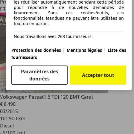
Professionnel
les réutiliser automatiquement pendant cette période
pour répondre à de nouvelles demandes de
FR 81580
financement. Sans ces cookies/outils, ces
fonctionnalités étendues ne peuvent être utilisées en
tout ou en partie.
Nous travaillons avec 263 fournisseurs.
|
|
Protection des données
Mentions légales
Liste des
fournisseurs
Paramètres des
Accepter tout
données
Volkswagen Passat
1.6 TDI 120 BMT Carat
€ 8 490
03/2015
161 900 km
Diesel
- (l/100 km)