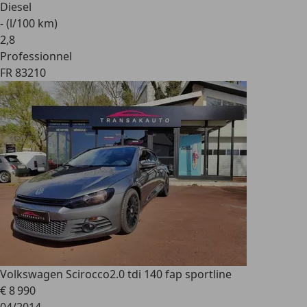
Diesel
- (l/100 km)
2
,
8
Professionnel
FR 83210
Volkswagen Scirocco
2.0 tdi 140 fap sportline
€ 8 990