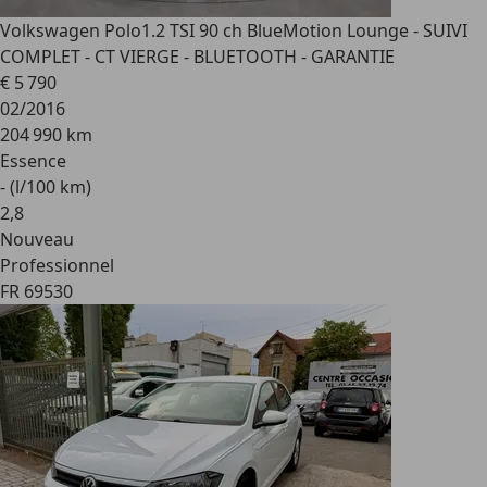
Volkswagen Polo
1.2 TSI 90 ch BlueMotion Lounge - SUIVI
COMPLET - CT VIERGE - BLUETOOTH - GARANTIE
€ 5 790
02/2016
204 990 km
Essence
- (l/100 km)
2
,
8
Nouveau
Professionnel
FR 69530