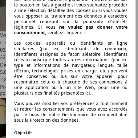
le bouton en bas à gauche si vous souhaitez procéder
à une sélection détaillée des cookies ou si vous voulez
vous opposer au traitement des données à caractère
personnel reposant sur la poursuite d’intérêts
légitimes. Si vous
ne voulez pas donner votre
consentement
, veuillez cliquer
ici
.
Volkswagen Golf
V SW 1.9 TDI 105 Ch 1ère Main
€ 3 990
Les cookies, appareils ou identifiants en ligne
similaires (par ex. identifiants de connexion,
03/2009
identifiants assignés de façon aléatoire, identifiants
228 000 km
réseau) ainsi que toutes autres informations (par ex.
Diesel
type et informations de navigateur, langue, taille
d’écran, technologies prises en charge, etc.) peuvent
5,0 l/100 km (mixte)
être conservés ou lus sur votre appareil pour
2
,
8
reconnaître celui-ci à chacune de ses connexions à
Professionnel
une application ou à un site Web, pour une ou
plusieurs des finalités présentées ici.
FR 59229
Vous pouvez modifier vos préférences à tout moment
et retirer les consentements que vous avez accordés
par le biais de notre Gestionnaire de confidentialité
sous la Protection des données.
Objectifs