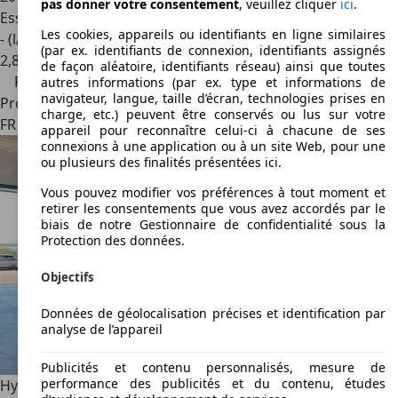
pas donner votre consentement
, veuillez cliquer
ici
.
Essence
Les cookies, appareils ou identifiants en ligne similaires
- (l/100 km)
(par ex. identifiants de connexion, identifiants assignés
2
,
8
de façon aléatoire, identifiants réseau) ainsi que toutes
Prix réduit
autres informations (par ex. type et informations de
navigateur, langue, taille d’écran, technologies prises en
Professionnel
charge, etc.) peuvent être conservés ou lus sur votre
FR 49400
Distré
appareil pour reconnaître celui-ci à chacune de ses
connexions à une application ou à un site Web, pour une
ou plusieurs des finalités présentées ici.
Vous pouvez modifier vos préférences à tout moment et
retirer les consentements que vous avez accordés par le
biais de notre Gestionnaire de confidentialité sous la
Protection des données.
Objectifs
Données de géolocalisation précises et identification par
analyse de l’appareil
Publicités et contenu personnalisés, mesure de
performance des publicités et du contenu, études
Hyundai i20
1.0 T-GDi 100ch HYBRID CREATVE Garantie 6