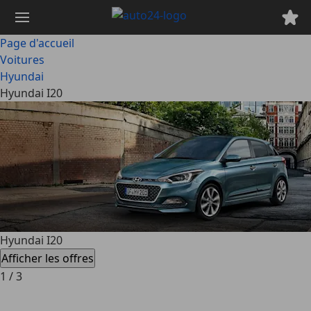
Passer
au
contenu
Page d'accueil
principal
Voitures
Hyundai
Hyundai I20
Hyundai I20
Afficher les offres
1
/
3