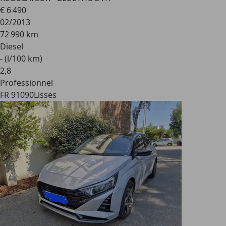
€ 6 490
02/2013
72 990 km
Diesel
- (l/100 km)
2
,
8
Professionnel
FR 91090
Lisses