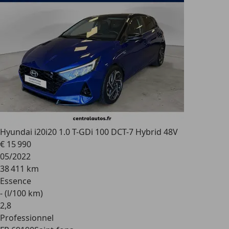
Hyundai i20
i20 1.0 T-GDi 100 DCT-7 Hybrid 48V
€ 15 990
05/2022
38 411 km
Essence
- (l/100 km)
2
,
8
Professionnel