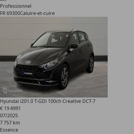
Professionnel
FR 69300
Caluire-et-cuire
Hyundai i20
1.0 T-GDi 100ch Creative DCT-7
€ 19 499
1
07/2025
7 757 km
Essence