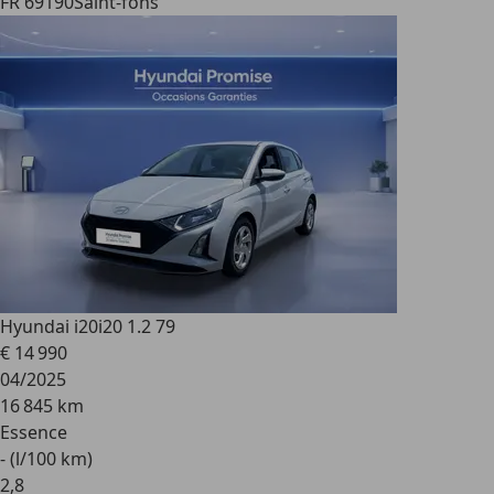
FR 69190
Saint-fons
Hyundai i20
i20 1.2 79
€ 14 990
04/2025
16 845 km
Essence
- (l/100 km)
2
,
8