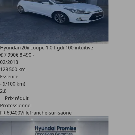
Hyundai i20
ii coupe 1.0 t-gdi 100 intuitive
€ 7 990
€ 8 490,-
02/2018
128 500 km
Essence
- (l/100 km)
2
,
8
Prix réduit
Professionnel
FR 69400
Villefranche-sur-saône