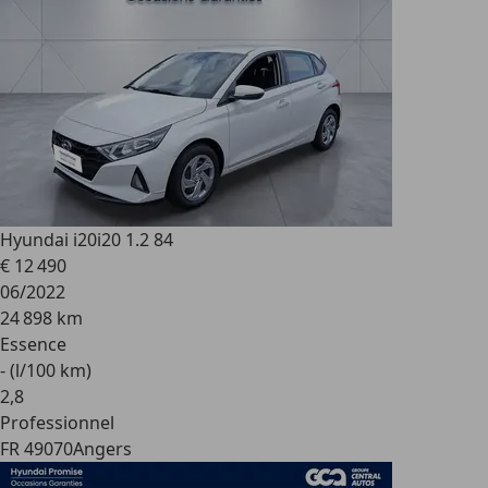
Hyundai i20
i20 1.2 84
€ 12 490
06/2022
24 898 km
Essence
- (l/100 km)
2
,
8
Professionnel
FR 49070
Angers