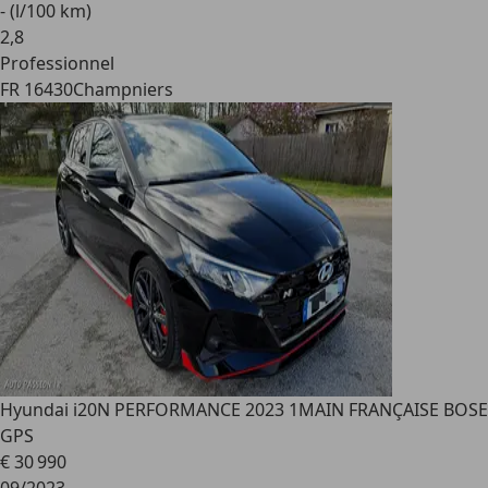
- (l/100 km)
2
,
8
Professionnel
FR 16430
Champniers
Hyundai i20
N PERFORMANCE 2023 1MAIN FRANÇAISE BOSE
GPS
€ 30 990