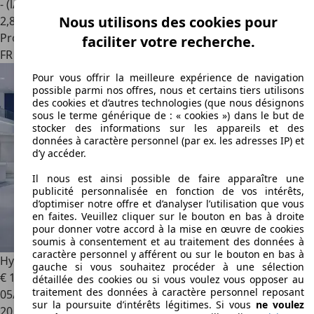
- (l/100 km)
Nous utilisons des cookies pour
2
,
8
Professionnel
faciliter votre recherche.
FR 57970
Illange
Pour vous offrir la meilleure expérience de navigation
possible parmi nos offres, nous et certains tiers utilisons
des cookies et d’autres technologies (que nous désignons
sous le terme générique de : « cookies ») dans le but de
stocker des informations sur les appareils et des
données à caractère personnel (par ex. les adresses IP) et
d’y accéder.
Il nous est ainsi possible de faire apparaître une
publicité personnalisée en fonction de vos intérêts,
d’optimiser notre offre et d’analyser l’utilisation que vous
en faites. Veuillez cliquer sur le bouton en bas à droite
pour donner votre accord à la mise en œuvre de cookies
soumis à consentement et au traitement des données à
caractère personnel y afférent ou sur le bouton en bas à
Hyundai i20
i20 1.2 79
gauche si vous souhaitez procéder à une sélection
€ 14 990
€ 15 990,-
détaillée des cookies ou si vous voulez vous opposer au
traitement des données à caractère personnel reposant
05/2025
sur la poursuite d’intérêts légitimes. Si vous
ne voulez
20 240 km