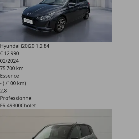
Hyundai i20
i20 1.2 84
€ 12 990
02/2024
75 700 km
Essence
- (l/100 km)
2
,
8
Professionnel
FR 49300
Cholet