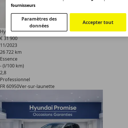
fournisseurs
Paramètres des
Accepter tout
données
Hyundai i20
N Performance 204ch
€ 31 900
11/2023
26 722 km
Essence
- (l/100 km)
2
,
8
Professionnel
FR 60950
Ver-sur-launette