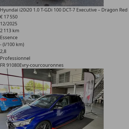
Hyundai i20
i20 1.0 T-GDi 100 DCT-7 Executive – Dragon Red
€ 17 550
12/2025
2 113 km
Essence
- (l/100 km)
2
,
8
Professionnel
FR 91080
Evry-courcouronnes