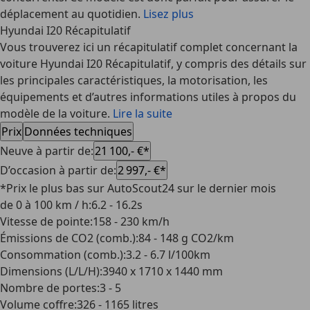
déplacement au quotidien.
Lisez plus
Hyundai I20 Récapitulatif
Vous trouverez ici un récapitulatif complet concernant la
voiture Hyundai I20 Récapitulatif, y compris des détails sur
les principales caractéristiques, la motorisation, les
équipements et d’autres informations utiles à propos du
modèle de la voiture.
Lire la suite
Prix
Données techniques
Neuve à partir de
:
21 100,- €*
D’occasion à partir de
:
2 997,- €*
*Prix le plus bas sur AutoScout24 sur le dernier mois
de 0 à 100 km / h
:
6.2 - 16.2s
Vitesse de pointe
:
158 - 230 km/h
Émissions de CO2 (comb.)
:
84 - 148 g CO2/km
Consommation (comb.)
:
3.2 - 6.7 l/100km
Dimensions (L/L/H)
:
3940 x 1710 x 1440 mm
Nombre de portes
:
3 - 5
Volume coffre
:
326 - 1165 litres