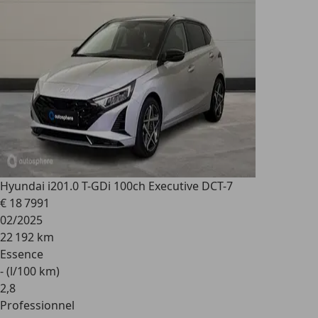
Hyundai i20
1.0 T-GDi 100ch Executive DCT-7
€ 18 799
1
02/2025
22 192 km
Essence
- (l/100 km)
2
,
8
Professionnel