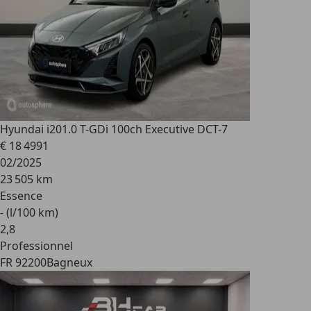
Hyundai i20
1.0 T-GDi 100ch Executive DCT-7
€ 18 499
1
02/2025
23 505 km
Essence
- (l/100 km)
2
,
8
Professionnel
FR 92200
Bagneux