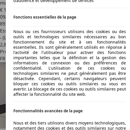
d’audience et développement de services
mois Attelage Amovible Phares LED Régulateur de vitesse
€ 12 990
09/2021
Fonctions essentielles de la page
89 000 km
Essence
Nous ou ces fournisseurs utilisons des cookies ou des
outils et technologies similaires nécessaires au bon
- (l/100 km)
fonctionnement du site et à ses fonctionnalités
2
,
8
essentielles. Ils sont généralement utilisés en réponse à
Professionnel
l'activité de l'utilisateur pour activer des fonctions
importantes telles que la définition et la gestion des
FR 45760
Marigny-les-usages
informations de connexion ou des préférences de
confidentialité. L'utilisation de ces cookies ou
technologies similaires ne peut généralement pas être
désactivée. Cependant, certains navigateurs peuvent
bloquer ces cookies ou outils similaires ou vous en
avertir. Le blocage de ces cookies ou outils similaires peut
affecter la fonctionnalité du site web.
Fonctionnalités avancées de la page
Nous et des tiers utilisons divers moyens technologiques,
notamment des cookies et des outils similaires sur notre