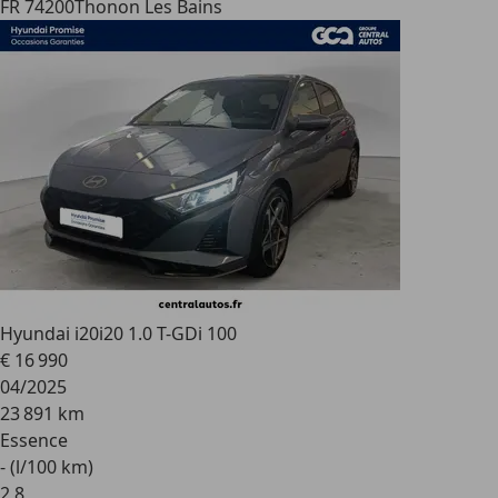
FR 74200
Thonon Les Bains
Hyundai i20
i20 1.0 T-GDi 100
€ 16 990
04/2025
23 891 km
Essence
- (l/100 km)
2
,
8