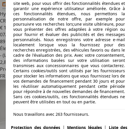
site web, pour vous offrir des fonctionnalités étendues et
garantir une expérience utilisateur améliorée. Grâce à
Hyundai i20
1.0 T-GDI 100ch HYBRID MHEV 48VOLT
ces fonctionnalités étendues, nous permettons la
personnalisation de notre offre, par exemple pour
CREATIVE DCT BVA
poursuivre vos recherches lors;une visite ultérieure, pour
€ 14 990
vous présenter des offres adaptées à votre région ou
07/2022
pour fournir et évaluer des publicités et des messages
personnalisés. Nous enregistrons votre adresse e-mail
89 990 km
localement lorsque vous la fournissez pour des
Électrique/Essence
recherches enregistrées, des véhicules favoris ou dans le
- (l/100 km)
cadre de l'évaluation des prix. Avec votre consentement,
des informations basées sur votre utilisation seront
2
,
8
transmises aux concessionnaires que vous contacterez.
Professionnel
Certains cookies/outils sont utilisés par les fournisseurs
FR 90160
Bessoncourt
pour stocker les informations que vous fournissez lors de
vos demandes de financement pendant 30 jours et pour
les réutiliser automatiquement pendant cette période
pour répondre à de nouvelles demandes de financement.
Sans ces cookies/outils, ces fonctionnalités étendues ne
peuvent être utilisées en tout ou en partie.
Nous travaillons avec 263 fournisseurs.
|
|
Protection des données
Mentions légales
Liste des