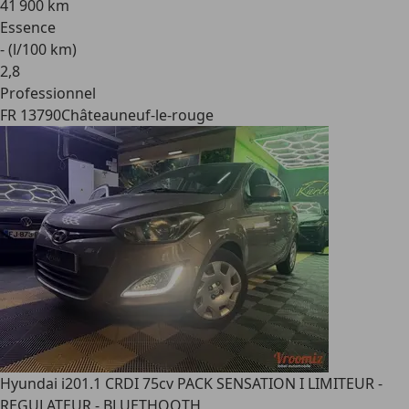
41 900 km
Essence
- (l/100 km)
2
,
8
Professionnel
FR 13790
Châteauneuf-le-rouge
Hyundai i20
1.1 CRDI 75cv PACK SENSATION I LIMITEUR -
REGULATEUR - BLUETHOOTH