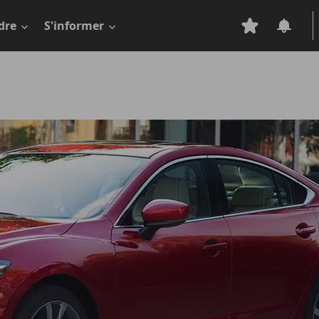
dre
S'informer