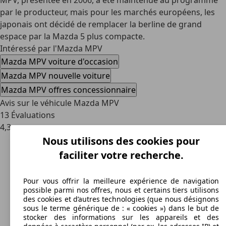
MPV, présentée en 2006, a été maintenue au programme
par le producteur, mais pour les marchés européens, les
japonais ont décidé de remplacer la berline de grand
espace par la Mazda 5 plus compacte.
Intéressé par l'Mazda MPV
Mazda MPV voiture d'occasion
Mazda MPV nouvelle voiture
Mazda MPV offres concessionnaire
Avis sur le véhicule Mazda MPV
13 Évaluations
4,3
Nous utilisons des cookies pour
faciliter votre recherche.
Pour vous offrir la meilleure expérience de navigation
possible parmi nos offres, nous et certains tiers utilisons
des cookies et d’autres technologies (que nous désignons
sous le terme générique de : « cookies ») dans le but de
stocker des informations sur les appareils et des