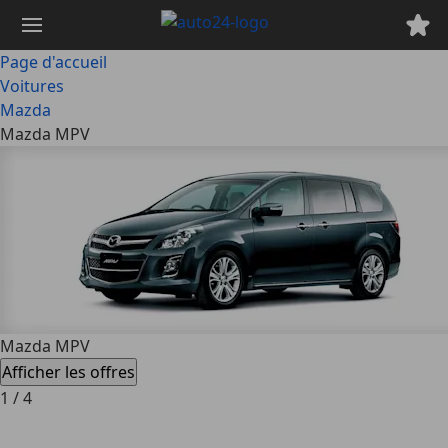
Passer
au
contenu
Page d'accueil
principal
Voitures
Mazda
Mazda MPV
Mazda MPV
Afficher les offres
1
/
4