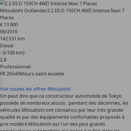
Mitsubishi Outlander
2.2 DI-D 150CH 4WD Intense Navi 7
Places
€ 13 900
06/2016
142 531 km
Diesel
- (l/100 km)
2
,
8
Professionnel
FR 26540
Mours-saint-eusebe
Voir toutes les offres Mitsubishi
On peut dire que ce constructeur automobile de Tokyo
possède de nombreux atouts : pendant des décennies, les
véhicules Mitsubishi ont convaincu par leur
très grande
qualité
et par
des équipements confortables proposés à
prix modéré
.Mitsubishi est l'un des plus grands