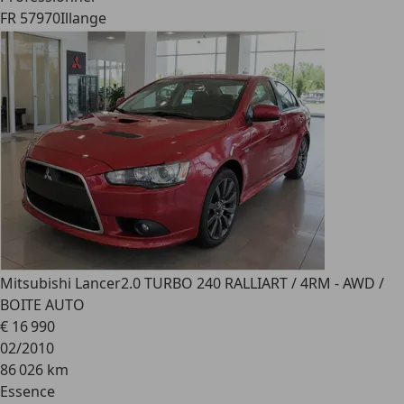
FR 57970
Illange
Mitsubishi Lancer
2.0 TURBO 240 RALLIART / 4RM - AWD /
BOITE AUTO
€ 16 990
02/2010
86 026 km
Essence