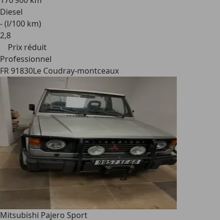
170 900 km
Diesel
- (l/100 km)
2
,
8
Prix réduit
Professionnel
FR 91830
Le Coudray-montceaux
Mitsubishi Pajero Sport