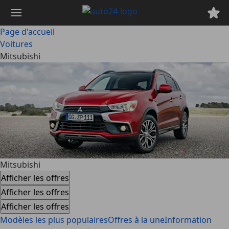
Passer
au
contenu
Page d'accueil
principal
Voitures
Mitsubishi
Mitsubishi
Afficher les offres
Afficher les offres
Afficher les offres
Modèles les plus populaires
Offres à la une
Information