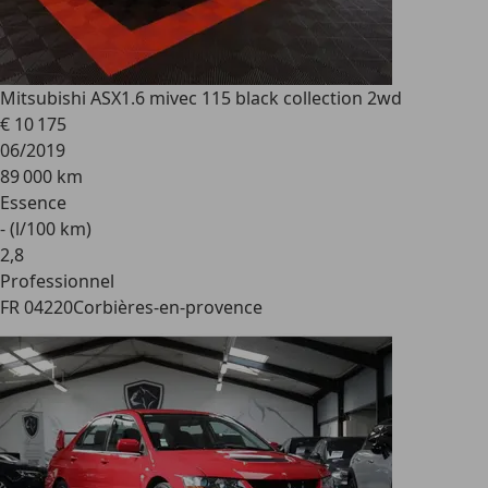
Mitsubishi ASX
1.6 mivec 115 black collection 2wd
€ 10 175
06/2019
89 000 km
Essence
- (l/100 km)
2
,
8
Professionnel
FR 04220
Corbières-en-provence