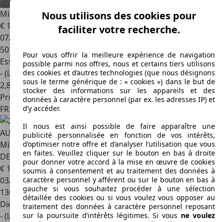
Mitsubishi Space Star
1.2 MIVEC 71 AS&G Red Line Edition
Nous utilisons des cookies pour
€ 15 990
faciliter votre recherche.
07/2025
50 km
Pour vous offrir la meilleure expérience de navigation
Essence
possible parmi nos offres, nous et certains tiers utilisons
- (l/100 km)
des cookies et d’autres technologies (que nous désignons
sous le terme générique de : « cookies ») dans le but de
2
,
8
stocker des informations sur les appareils et des
Professionnel
données à caractère personnel (par ex. les adresses IP) et
FR 76150
Saint-jean-du-cardonnay
d’y accéder.
Il nous est ainsi possible de faire apparaître une
publicité personnalisée en fonction de vos intérêts,
Mitsubishi Outlander
2.2 DI-D 150 4WD 7 PLACES-CAMÉRA
d’optimiser notre offre et d’analyser l’utilisation que vous
en faites. Veuillez cliquer sur le bouton en bas à droite
DE RECUL-CLIM AUTO-ACC-SIÉGES CHAUFFANTS
pour donner votre accord à la mise en œuvre de cookies
€ 15 990
soumis à consentement et au traitement des données à
03/2017
caractère personnel y afférent ou sur le bouton en bas à
gauche si vous souhaitez procéder à une sélection
136 000 km
détaillée des cookies ou si vous voulez vous opposer au
Diesel
traitement des données à caractère personnel reposant
- (l/100 km)
sur la poursuite d’intérêts légitimes. Si vous
ne voulez