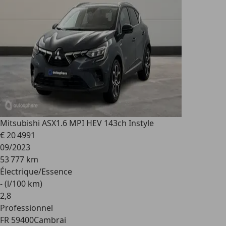
Mitsubishi ASX
1.6 MPI HEV 143ch Instyle
€ 20 499
1
09/2023
53 777 km
Électrique/Essence
- (l/100 km)
2
,
8
Professionnel
FR 59400
Cambrai