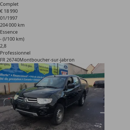
Complet
€ 18 990
01/1997
204 000 km
Essence
- (l/100 km)
2
,
8
Professionnel
FR 26740
Montboucher-sur-jabron