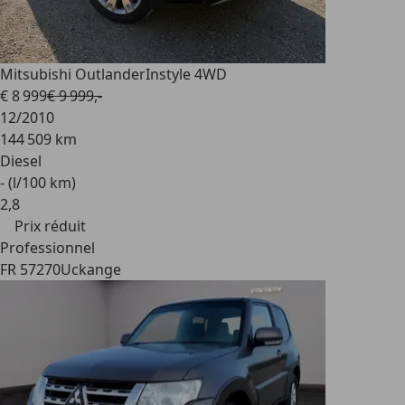
Mitsubishi Outlander
Instyle 4WD
€ 8 999
€ 9 999,-
12/2010
144 509 km
Diesel
- (l/100 km)
2
,
8
Prix réduit
Professionnel
FR 57270
Uckange