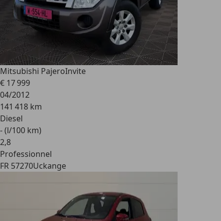
Mitsubishi Pajero
Invite
€ 17 999
04/2012
141 418 km
Diesel
- (l/100 km)
2
,
8
Professionnel
FR 57270
Uckange