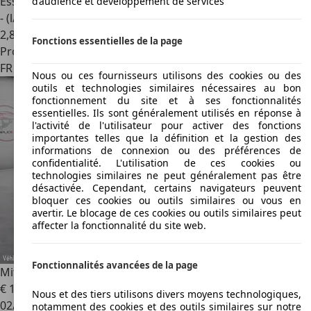
Essence
d’audience et développement de services
- (l/100 km)
2
,
8
Fonctions essentielles de la page
Professionnel
FR 85000
Mouilleron-le-captif
Nous ou ces fournisseurs utilisons des cookies ou des
outils et technologies similaires nécessaires au bon
fonctionnement du site et à ses fonctionnalités
essentielles. Ils sont généralement utilisés en réponse à
l'activité de l'utilisateur pour activer des fonctions
importantes telles que la définition et la gestion des
informations de connexion ou des préférences de
confidentialité. L'utilisation de ces cookies ou
technologies similaires ne peut généralement pas être
désactivée. Cependant, certains navigateurs peuvent
bloquer ces cookies ou outils similaires ou vous en
avertir. Le blocage de ces cookies ou outils similaires peut
affecter la fonctionnalité du site web.
Fonctionnalités avancées de la page
Mitsubishi Pajero
Pajero long 3.2 DI-D Instyle A
€ 15 800
Nous et des tiers utilisons divers moyens technologiques,
02/2007
notamment des cookies et des outils similaires sur notre