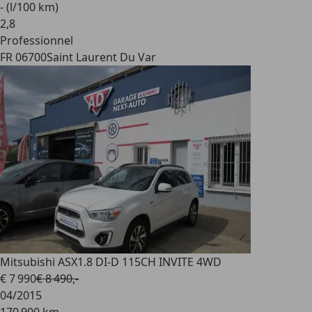
- (l/100 km)
2
,
8
Professionnel
FR 06700
Saint Laurent Du Var
Mitsubishi ASX
1.8 DI-D 115CH INVITE 4WD
€ 7 990
€ 8 490,-
04/2015