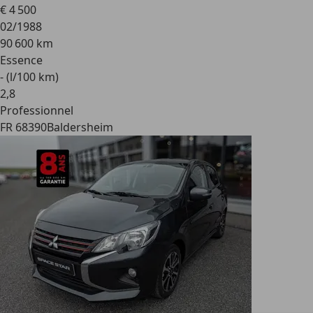
€ 4 500
02/1988
90 600 km
Essence
- (l/100 km)
2
,
8
Professionnel
FR 68390
Baldersheim