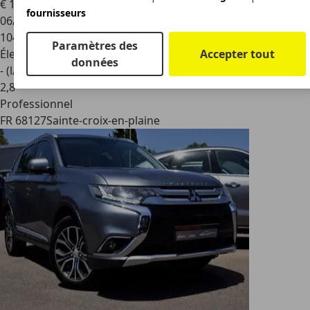
€ 17 900
1
fournisseurs
06/2020
104 042 km
Paramètres des
Accepter tout
Électrique/Essence
données
- (l/100 km)
2
,
8
Professionnel
FR 68127
Sainte-croix-en-plaine