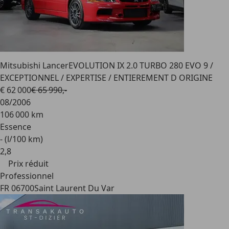
Mitsubishi Lancer
EVOLUTION IX 2.0 TURBO 280 EVO 9 /
EXCEPTIONNEL / EXPERTISE / ENTIEREMENT D ORIGINE
€ 62 000
€ 65 990,-
08/2006
106 000 km
Essence
- (l/100 km)
2
,
8
Prix réduit
Professionnel
FR 06700
Saint Laurent Du Var