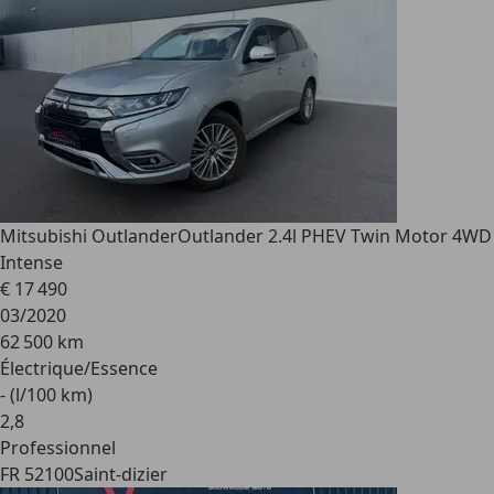
Mitsubishi Outlander
Outlander 2.4l PHEV Twin Motor 4WD
Intense
€ 17 490
03/2020
62 500 km
Électrique/Essence
- (l/100 km)
2
,
8
Professionnel
FR 52100
Saint-dizier