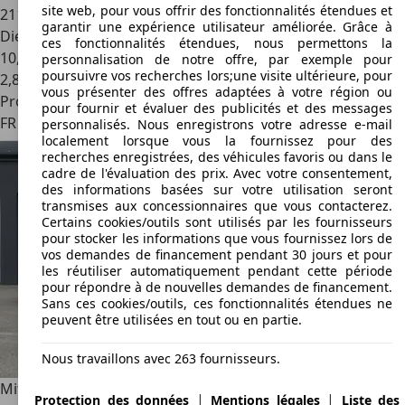
site web, pour vous offrir des fonctionnalités étendues et
211 200 km
garantir une expérience utilisateur améliorée. Grâce à
Diesel
ces fonctionnalités étendues, nous permettons la
10,6 l/100 km (mixte)
personnalisation de notre offre, par exemple pour
poursuivre vos recherches lors;une visite ultérieure, pour
2
,
8
vous présenter des offres adaptées à votre région ou
Professionnel
pour fournir et évaluer des publicités et des messages
FR 06000
Nice
personnalisés. Nous enregistrons votre adresse e-mail
localement lorsque vous la fournissez pour des
recherches enregistrées, des véhicules favoris ou dans le
cadre de l'évaluation des prix. Avec votre consentement,
des informations basées sur votre utilisation seront
transmises aux concessionnaires que vous contacterez.
Certains cookies/outils sont utilisés par les fournisseurs
pour stocker les informations que vous fournissez lors de
vos demandes de financement pendant 30 jours et pour
les réutiliser automatiquement pendant cette période
pour répondre à de nouvelles demandes de financement.
Sans ces cookies/outils, ces fonctionnalités étendues ne
peuvent être utilisées en tout ou en partie.
Nous travaillons avec 263 fournisseurs.
Mitsubishi Outlander
Plug-in BASIS 2.4 4WD
|
|
Protection des données
Mentions légales
Liste des