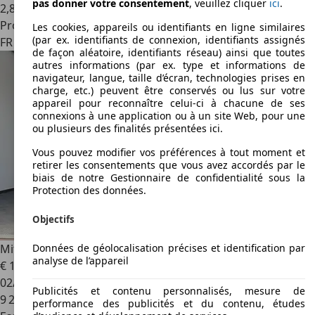
pas donner votre consentement
, veuillez cliquer
ici
.
2
,
8
Professionnel
Les cookies, appareils ou identifiants en ligne similaires
(par ex. identifiants de connexion, identifiants assignés
FR 74600
Annecy
de façon aléatoire, identifiants réseau) ainsi que toutes
autres informations (par ex. type et informations de
navigateur, langue, taille d’écran, technologies prises en
charge, etc.) peuvent être conservés ou lus sur votre
appareil pour reconnaître celui-ci à chacune de ses
connexions à une application ou à un site Web, pour une
ou plusieurs des finalités présentées ici.
Vous pouvez modifier vos préférences à tout moment et
retirer les consentements que vous avez accordés par le
biais de notre Gestionnaire de confidentialité sous la
Protection des données.
Objectifs
Données de géolocalisation précises et identification par
Mitsubishi Space Star
Space Star 1.2 MIVEC 71 AS\u0026G
analyse de l’appareil
€ 11 690
02/2025
Publicités et contenu personnalisés, mesure de
9 297 km
performance des publicités et du contenu, études