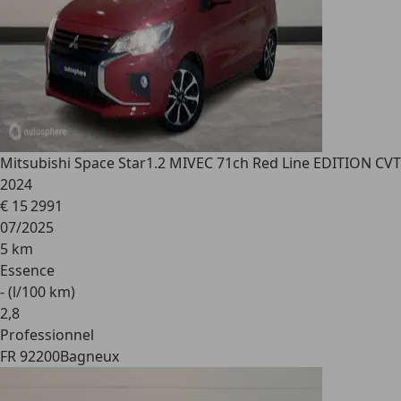
Mitsubishi Space Star
1.2 MIVEC 71ch Red Line EDITION CVT
2024
€ 15 299
1
07/2025
5 km
Essence
- (l/100 km)
2
,
8
Professionnel
FR 92200
Bagneux