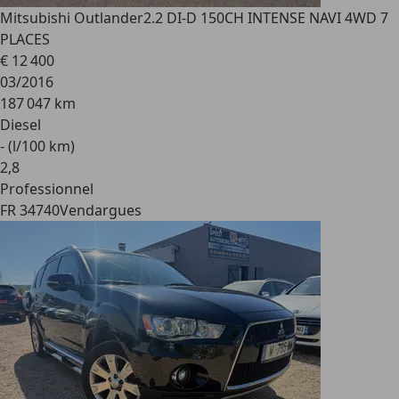
Mitsubishi Outlander
2.2 DI-D 150CH INTENSE NAVI 4WD 7
PLACES
€ 12 400
03/2016
187 047 km
Diesel
- (l/100 km)
2
,
8
Professionnel
FR 34740
Vendargues