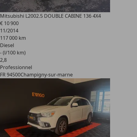
Mitsubishi L200
2.5 DOUBLE CABINE 136 4X4
€ 10 900
11/2014
117 000 km
Diesel
- (l/100 km)
2
,
8
Professionnel
FR 94500
Champigny-sur-marne