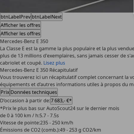
btnLabelPrev
btnLabelNext
Afficher les offres
Afficher les offres
Mercedes-Benz E 350
La Classe E est la gamme la plus populaire et la plus vendue 
plus de 13 millions d'exemplaires, sans jamais cesser de s'
cabriolet et coupé.
Lisez plus
Mercedes-Benz E 350 Récapitulatif
Vous trouverez ici un récapitulatif complet concernant la vo
équipements et d’autres informations utiles à propos du mo
Prix
Données techniques
D’occasion à partir de
:
7 683,- €*
*Prix le plus bas sur AutoScout24 sur le dernier mois
de 0 à 100 km / h
:
5.7 - 7.5s
Vitesse de pointe
:
235 - 250 km/h
Émissions de CO2 (comb.)
:
49 - 253 g CO2/km