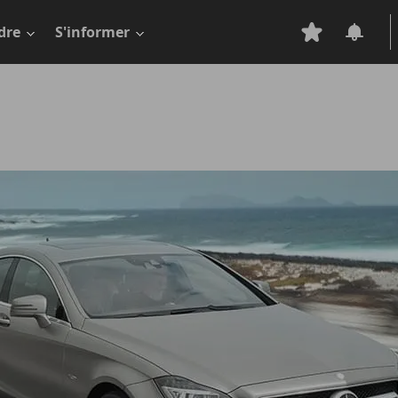
dre
S'informer