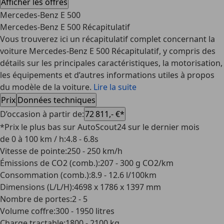
Afficher les offres
Mercedes-Benz E 500
Mercedes-Benz E 500 Récapitulatif
Vous trouverez ici un récapitulatif complet concernant la
voiture Mercedes-Benz E 500 Récapitulatif, y compris des
détails sur les principales caractéristiques, la motorisation,
les équipements et d’autres informations utiles à propos
du modèle de la voiture.
Lire la suite
Prix
Données techniques
D’occasion à partir de
:
72 811,- €*
*Prix le plus bas sur AutoScout24 sur le dernier mois
de 0 à 100 km / h
:
4.8 - 6.8s
Vitesse de pointe
:
250 - 250 km/h
Émissions de CO2 (comb.)
:
207 - 300 g CO2/km
Consommation (comb.)
:
8.9 - 12.6 l/100km
Dimensions (L/L/H)
:
4698 x 1786 x 1397 mm
Nombre de portes
:
2 - 5
Volume coffre
:
300 - 1950 litres
Charge tractable
:
1800 - 2100 kg