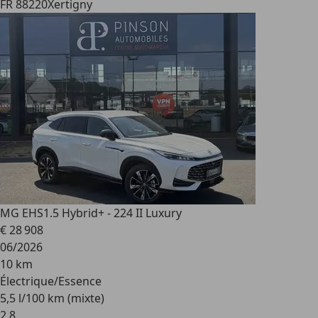
FR 88220
Xertigny
MG EHS
1.5 Hybrid+ - 224 II Luxury
€ 28 908
06/2026
10 km
Électrique/Essence
5,5 l/100 km (mixte)
2
,
8