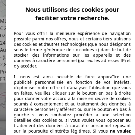
Nous utilisons des cookies pour
faciliter votre recherche.
MG EHS
SUV 1.5T GDI PHEV Luxury Auto
€ 21 490
Pour vous offrir la meilleure expérience de navigation
02/2024
possible parmi nos offres, nous et certains tiers utilisons
24 100 km
des cookies et d’autres technologies (que nous désignons
Autres
sous le terme générique de : « cookies ») dans le but de
stocker des informations sur les appareils et des
- (l/100 km)
données à caractère personnel (par ex. les adresses IP) et
2
,
8
d’y accéder.
Professionnel
Il nous est ainsi possible de faire apparaître une
FR 94500
Champigny Sur Marne
publicité personnalisée en fonction de vos intérêts,
d’optimiser notre offre et d’analyser l’utilisation que vous
en faites. Veuillez cliquer sur le bouton en bas à droite
pour donner votre accord à la mise en œuvre de cookies
soumis à consentement et au traitement des données à
caractère personnel y afférent ou sur le bouton en bas à
gauche si vous souhaitez procéder à une sélection
détaillée des cookies ou si vous voulez vous opposer au
traitement des données à caractère personnel reposant
sur la poursuite d’intérêts légitimes. Si vous
ne voulez