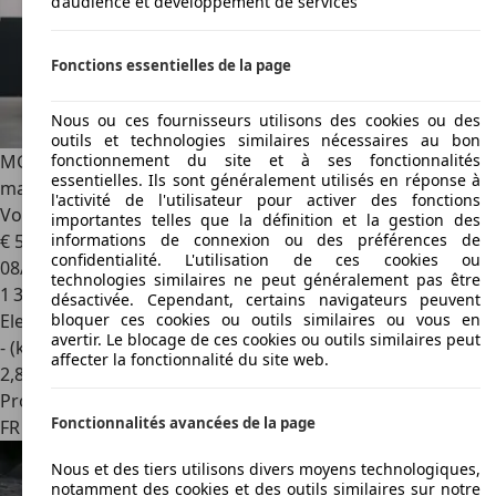
d’audience et développement de services
Fonctions essentielles de la page
Nous ou ces fournisseurs utilisons des cookies ou des
outils et technologies similaires nécessaires au bon
MG Cyberster
MG 4WD 510 CH 77 KWH Garantie 2032 1ère
fonctionnement du site et à ses fonctionnalités
essentielles. Ils sont généralement utilisés en réponse à
main Bose Caméra de recul CarPlay Sièges chauffants
l'activité de l'utilisateur pour activer des fonctions
Volant chauffant
importantes telles que la définition et la gestion des
€ 54 990
informations de connexion ou des préférences de
confidentialité. L'utilisation de ces cookies ou
08/2025
technologies similaires ne peut généralement pas être
1 390 km
désactivée. Cependant, certains navigateurs peuvent
Electrique
bloquer ces cookies ou outils similaires ou vous en
avertir. Le blocage de ces cookies ou outils similaires peut
- (kWh/100 km)
affecter la fonctionnalité du site web.
2
,
8
Professionnel
Fonctionnalités avancées de la page
FR 68390
Sausheim
Nous et des tiers utilisons divers moyens technologiques,
notamment des cookies et des outils similaires sur notre