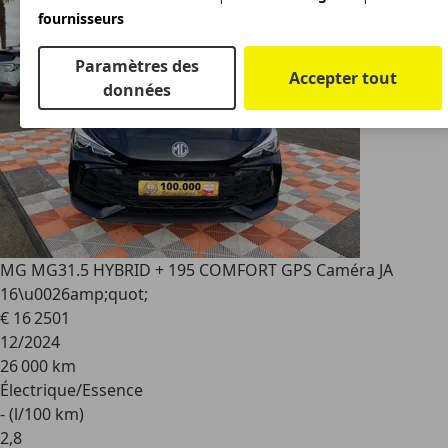
fournisseurs
Paramètres des
Accepter tout
données
MG MG3
1.5 HYBRID + 195 COMFORT GPS Caméra JA
16\u0026amp;quot;
€ 16 250
1
12/2024
26 000 km
Électrique/Essence
- (l/100 km)
2
,
8