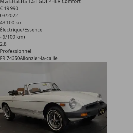
MG EHS
EHS 1.5T GDI PHEV Comfort
€ 19 990
03/2022
43 100 km
Électrique/Essence
- (l/100 km)
2
,
8
Professionnel
FR 74350
Allonzier-la-caille