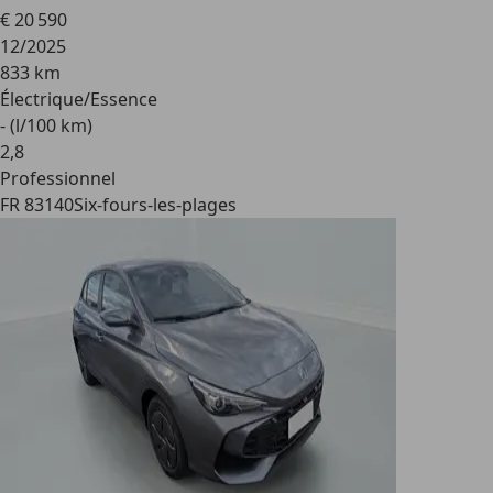
€ 20 590
12/2025
833 km
Électrique/Essence
- (l/100 km)
2
,
8
Professionnel
FR 83140
Six-fours-les-plages