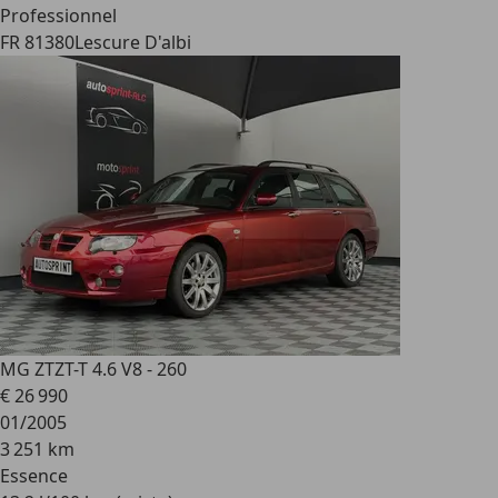
Professionnel
FR 81380
Lescure D'albi
MG ZT
ZT-T 4.6 V8 - 260
€ 26 990
01/2005
3 251 km
Essence