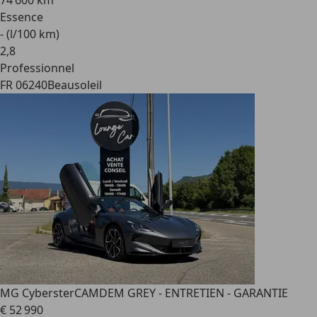
74 600 km
Essence
- (l/100 km)
2
,
8
Professionnel
FR 06240
Beausoleil
MG Cyberster
CAMDEM GREY - ENTRETIEN - GARANTIE
€ 52 990