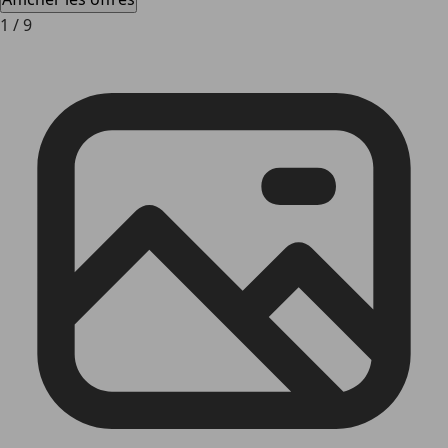
1
/
9