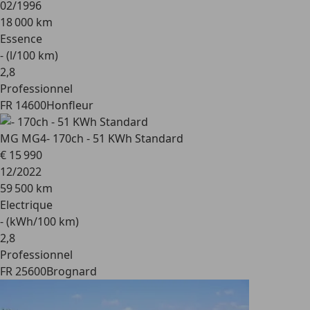
02/1996
18 000 km
Essence
- (l/100 km)
2
,
8
Professionnel
FR 14600
Honfleur
MG MG4
- 170ch - 51 KWh Standard
€ 15 990
12/2022
59 500 km
Electrique
- (kWh/100 km)
2
,
8
Professionnel
FR 25600
Brognard