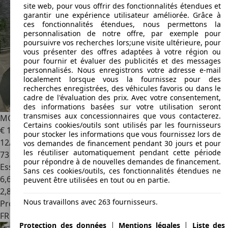
site web, pour vous offrir des fonctionnalités étendues et
garantir une expérience utilisateur améliorée. Grâce à
ces fonctionnalités étendues, nous permettons la
personnalisation de notre offre, par exemple pour
poursuivre vos recherches lors;une visite ultérieure, pour
vous présenter des offres adaptées à votre région ou
pour fournir et évaluer des publicités et des messages
personnalisés. Nous enregistrons votre adresse e-mail
localement lorsque vous la fournissez pour des
recherches enregistrées, des véhicules favoris ou dans le
cadre de l'évaluation des prix. Avec votre consentement,
des informations basées sur votre utilisation seront
transmises aux concessionnaires que vous contacterez.
MG ZS
1.5L VTi Tech - 106 Comfort
Certains cookies/outils sont utilisés par les fournisseurs
€ 13 490
pour stocker les informations que vous fournissez lors de
12/2023
vos demandes de financement pendant 30 jours et pour
les réutiliser automatiquement pendant cette période
73 334 km
pour répondre à de nouvelles demandes de financement.
Essence
Sans ces cookies/outils, ces fonctionnalités étendues ne
6,6 l/100 km (mixte)
peuvent être utilisées en tout ou en partie.
2
,
8
Nous travaillons avec 263 fournisseurs.
Professionnel
FR 23000
Guéret
|
|
Protection des données
Mentions légales
Liste des