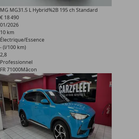
MG MG3
1.5 L Hybrid%2B 195 ch Standard
€ 18 490
01/2026
10 km
Électrique/Essence
- (l/100 km)
2
,
8
Professionnel
FR 71000
Mâcon