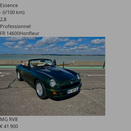
Essence
- (l/100 km)
2
,
8
Professionnel
FR 14600
Honfleur
MG RV8
€ 41 900