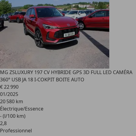
MG ZS
LUXURY 197 CV HYBRIDE GPS 3D FULL LED CAMÉRA
360° USB JA 18 I-COKPIT BOITE AUTO
€ 22 990
01/2025
20 580 km
Électrique/Essence
- (l/100 km)
2
,
8
Professionnel