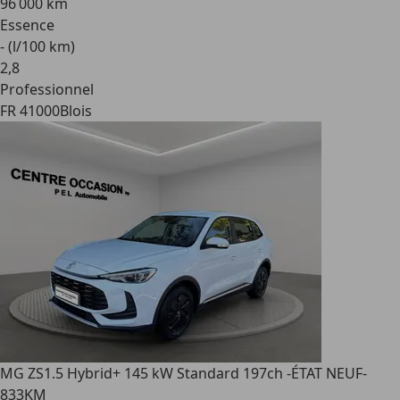
96 000 km
Essence
- (l/100 km)
2
,
8
Professionnel
FR 41000
Blois
MG ZS
1.5 Hybrid+ 145 kW Standard 197ch -ÉTAT NEUF-
833KM