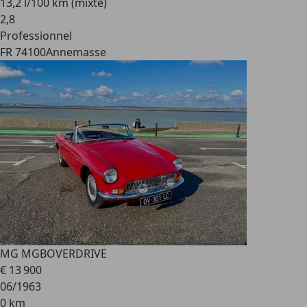
13,2 l/100 km (mixte)
2
,
8
Professionnel
FR 74100
Annemasse
MG MGB
OVERDRIVE
€ 13 900
06/1963
0 km