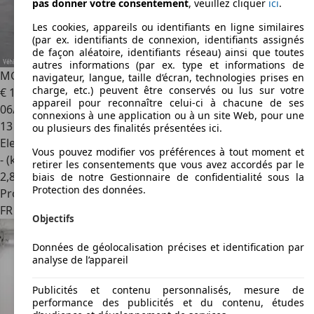
pas donner votre consentement
, veuillez cliquer
ici
.
Les cookies, appareils ou identifiants en ligne similaires
(par ex. identifiants de connexion, identifiants assignés
de façon aléatoire, identifiants réseau) ainsi que toutes
autres informations (par ex. type et informations de
MG MG4
4 STANDARD
navigateur, langue, taille d’écran, technologies prises en
charge, etc.) peuvent être conservés ou lus sur votre
€ 19 980
appareil pour reconnaître celui-ci à chacune de ses
06/2025
connexions à une application ou à un site Web, pour une
13 900 km
ou plusieurs des finalités présentées ici.
Electrique
Vous pouvez modifier vos préférences à tout moment et
- (kWh/100 km)
retirer les consentements que vous avez accordés par le
2
,
8
biais de notre Gestionnaire de confidentialité sous la
Protection des données.
Professionnel
FR 69730
Genay
Objectifs
Données de géolocalisation précises et identification par
analyse de l’appareil
Publicités et contenu personnalisés, mesure de
performance des publicités et du contenu, études