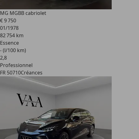
MG MGB
B cabriolet
€ 9 750
01/1978
82 754 km
Essence
- (l/100 km)
2
,
8
Professionnel
FR 50710
Créances