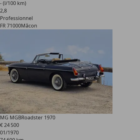
- (l/100 km)
2
,
8
Professionnel
FR 71000
Mâcon
MG MGB
Roadster 1970
€ 24 500
01/1970