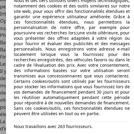
Nous et des tiers utilisons divers moyens technologiques,
notamment des cookies et des outils similaires sur notre
permet de combiner des pneus neige et avec le système
site web, pour vous offrir des fonctionnalités étendues et
IntelliGrip de Vauxhall.
garantir une expérience utilisateur améliorée. Grâce à
Opel propose également quelques composants
ces fonctionnalités étendues, nous permettons la
personnalisation de notre offre, par exemple pour
supplémentaires en achat individuel:
poursuivre vos recherches lors;une visite ultérieure, pour
Phares à DEL
vous présenter des offres adaptées à votre région ou
Barres de toit argentées
pour fournir et évaluer des publicités et des messages
personnalisés. Nous enregistrons votre adresse e-mail
Barre de remorquage amovible
localement lorsque vous la fournissez pour des
Finition noire de la vitre du toit et des portières
recherches enregistrées, des véhicules favoris ou dans le
Les autres modèles de la gamme
cadre de l'évaluation des prix. Avec votre consentement,
des informations basées sur votre utilisation seront
Il y a quatre niveaux de finition pour la Grandland X. Ces
transmises aux concessionnaires que vous contacterez.
dernières sont SE, Tech Line Nav, Sport Nav et Elite Nav. Les
Certains cookies/outils sont utilisés par les fournisseurs
modèles ont un système d’infodivertissement de 7 pouces,
pour stocker les informations que vous fournissez lors de
vos demandes de financement pendant 30 jours et pour
des essuie-glaces automatiques et un régulateur de
les réutiliser automatiquement pendant cette période
vitesse. Ils sont aussi équipés de jantes en alliage de 17
pour répondre à de nouvelles demandes de financement.
pouces, de la climatisation et d’un frein de stationnement
Sans ces cookies/outils, ces fonctionnalités étendues ne
peuvent être utilisées en tout ou en partie.
électronique.
La version Tech Line Nav ajoute un écran tactile
Nous travaillons avec 263 fournisseurs.
d’infotainment de huit pouces avec système de navigation