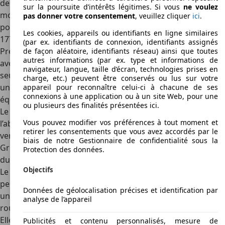
de couple. Pour le diesel, votre choix commence avec un
sur la poursuite d’intérêts légitimes. Si vous
ne voulez
moteur de 1,5 litre à 130 ch et un couple de 221 lb-pi. Vous
pas donner votre consentement
, veuillez cliquer
ici
.
pouvez aussi opter pour la version premium de 2,0 litres à
Les cookies, appareils ou identifiants en ligne similaires
177 ch et un couple de 295 lb-pi.
(par ex. identifiants de connexion, identifiants assignés
Presque toutes les versions du Grandland X sont livrées
de façon aléatoire, identifiants réseau) ainsi que toutes
autres informations (par ex. type et informations de
avec une transmission manuelle à six vitesses standard. La
navigateur, langue, taille d’écran, technologies prises en
seule exception est la version Ultimate qui est livrée avec
charge, etc.) peuvent être conservés ou lus sur votre
une transmission automatique à huit vitesses en
appareil pour reconnaître celui-ci à chacune de ses
connexions à une application ou à un site Web, pour une
équipement standard.
ou plusieurs des finalités présentées ici.
Le seul défaut de la configuration du Grandland X est
Vous pouvez modifier vos préférences à tout moment et
l’absence de transmission intégrale sur toutes ses
retirer les consentements que vous avez accordés par le
versions. Cette voiture est toutefois équipée d'un système
biais de notre Gestionnaire de confidentialité sous la
Grip Control qui aide à améliorer l'adhérence en fonction
Protection des données.
du type de route.
Objectifs
Le SUV dispose aussi de cinq modes de conduite
permettant de choisir un palefrenier. Chacun d’eux apporte
Données de géolocalisation précises et identification par
une approche unique sur le couple et la distribution des
analyse de l’appareil
roues avant. La transmission automatique est en option.
Elle apporte une conduite plus transparente en ajustant la
Publicités et contenu personnalisés, mesure de