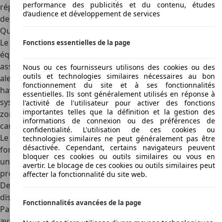
performance des publicités et du contenu, études
réponse de la manette des gaz aux points de changement
d’audience et développement de services
de vitesse.
Qu’en est-il des options?
Le Grandland X entend se démarquer avec ses
Fonctions essentielles de la page
équipements standards de haut niveau.
assistance au stationnement avant et arrière
Nous ou ces fournisseurs utilisons des cookies ou des
outils et technologies similaires nécessaires au bon
alerte des zones aveugles latérales
fonctionnement du site et à ses fonctionnalités
hayon à commande au pied
essentielles. Ils sont généralement utilisés en réponse à
système de contrôle de température électronique à deux
l'activité de l'utilisateur pour activer des fonctions
importantes telles que la définition et la gestion des
zones avec filtre à particules et anti-odeurs
informations de connexion ou des préférences de
caméra panoramique à 360 degrés
confidentialité. L'utilisation de ces cookies ou
Le régulateur de vitesse est défini comme une
technologies similaires ne peut généralement pas être
désactivée. Cependant, certains navigateurs peuvent
fonctionnalité standard. L’assistance au suivi autonome,
bloquer ces cookies ou outils similaires ou vous en
une fonction complémentaire à celui-ci, est toutefois
avertir. Le blocage de ces cookies ou outils similaires peut
proposée en option.
affecter la fonctionnalité du site web.
Des kits d’options supplémentaires sont également
disponibles pour l’Opel Grandland X. Il s’agit du kit Winter
Fonctionnalités avancées de la page
Pack One et du kit All-Road. Le pack hiver ajoute des sièges
avant chauffants et un volant chauffant. Le pack All-Road