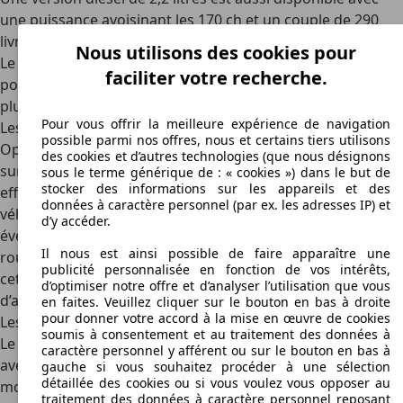
une puissance avoisinant les 170 ch et un couple de 290
livres-pied.
Nous utilisons des cookies pour
Le prix de la Mazda CX-5 commence à environ 19 000 €
faciliter votre recherche.
pour l'unité d'entrée de gamme. Ce prix peut monter à
plus de 26 000 € si vous obtenez la version haut de gamme.
Pour vous offrir la meilleure expérience de navigation
Les caractéristiques de l’Opel Grandland X
possible parmi nos offres, nous et certains tiers utilisons
Opel a très bien réussi à rattraper les défauts de l’Antara
des cookies et d’autres technologies (que nous désignons
sur la Grandland X. Sa conception est bien proportionnée,
sous le terme générique de : « cookies ») dans le but de
stocker des informations sur les appareils et des
efficace et plus équilibrée que celles de la plupart des
données à caractère personnel (par ex. les adresses IP) et
véhicules de cette classe. Certains regretteront
d’y accéder.
éventuellement l’absence d’une transmission à quatre
Il nous est ainsi possible de faire apparaître une
roues motrices. Le système IntelliGrip comble toutefois
publicité personnalisée en fonction de vos intérêts,
cette lacune pour la conduite hors route via le système
d’optimiser notre offre et d’analyser l’utilisation que vous
d’antipatinage.
en faites. Veuillez cliquer sur le bouton en bas à droite
pour donner votre accord à la mise en œuvre de cookies
Les différents moteurs de la voiture Opel Grandland X
soumis à consentement et au traitement des données à
Le véhicule d’occasion Opel Grandland X est disponible
caractère personnel y afférent ou sur le bouton en bas à
avec différentes options de moteur. Cela commence par un
gauche si vous souhaitez procéder à une sélection
détaillée des cookies ou si vous voulez vous opposer au
moteur à essence de 1,2 litre produisant 130 ch et 169 lb-pi
traitement des données à caractère personnel reposant