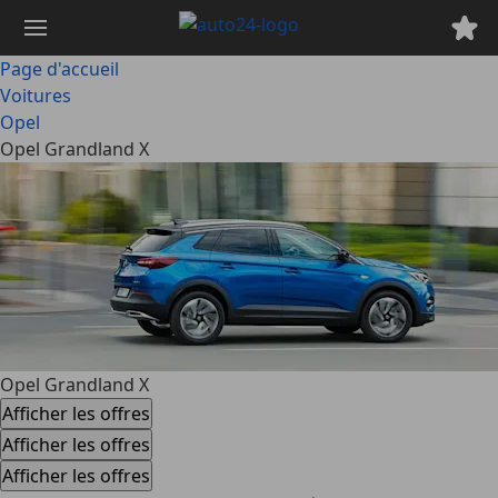
Passer
au
contenu
Page d'accueil
principal
Voitures
Opel
Opel Grandland X
Opel Grandland X
Afficher les offres
Afficher les offres
Afficher les offres