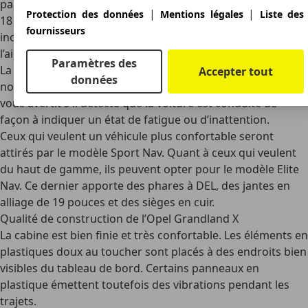
par satellite. Il se voit aussi équipé de jantes en alliage de
|
|
Protection des données
Mentions légales
Liste des
18 pouces et de plusieurs fonctionnalités de sécurité. Cela
fournisseurs
inclut la reconnaissance des panneaux de signalisation et
l’aide au maintien de la voie.
Paramètres des
La version Tech Line Nav voit aussi l'installation d'un
Accepter tout
données
nouveau système d'avertissement de fatigue. Ce dernier
vous avertit s'il détecte que la voiture est conduite de
façon à indiquer un état de fatigue ou d’inattention.
Ceux qui veulent un véhicule plus confortable seront
attirés par le modèle Sport Nav. Quant à ceux qui veulent
du haut de gamme, ils peuvent opter pour le modèle Elite
Nav. Ce dernier apporte des phares à DEL, des jantes en
alliage de 19 pouces et des sièges en cuir.
Qualité de construction de l’Opel Grandland X
La cabine est bien finie et très confortable. Les éléments en
plastiques doux au toucher sont placés à des endroits bien
visibles du tableau de bord. Certains panneaux en
plastique émettent toutefois des vibrations pendant les
trajets.