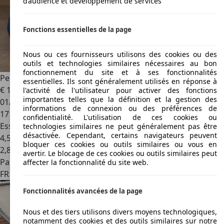
d’audience et développement de services
Fonctions essentielles de la page
Nous ou ces fournisseurs utilisons des cookies ou des
outils et technologies similaires nécessaires au bon
fonctionnement du site et à ses fonctionnalités
Peugeot 107
107 1.0e 12V 68ch BLUE LION Trendy
essentielles. Ils sont généralement utilisés en réponse à
€ 1 000
l'activité de l'utilisateur pour activer des fonctions
importantes telles que la définition et la gestion des
01/2010
informations de connexion ou des préférences de
171 000 km
confidentialité. L'utilisation de ces cookies ou
Essence
technologies similaires ne peut généralement pas être
désactivée. Cependant, certains navigateurs peuvent
4,5 l/100 km (mixte)
bloquer ces cookies ou outils similaires ou vous en
2
,
8
avertir. Le blocage de ces cookies ou outils similaires peut
Particulier
affecter la fonctionnalité du site web.
FR 80480
Dury
Fonctionnalités avancées de la page
Nous et des tiers utilisons divers moyens technologiques,
notamment des cookies et des outils similaires sur notre