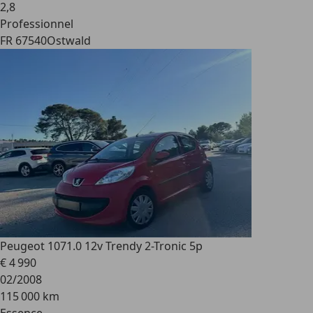
2
,
8
Professionnel
FR 67540
Ostwald
Peugeot 107
1.0 12v Trendy 2-Tronic 5p
€ 4 990
02/2008
115 000 km