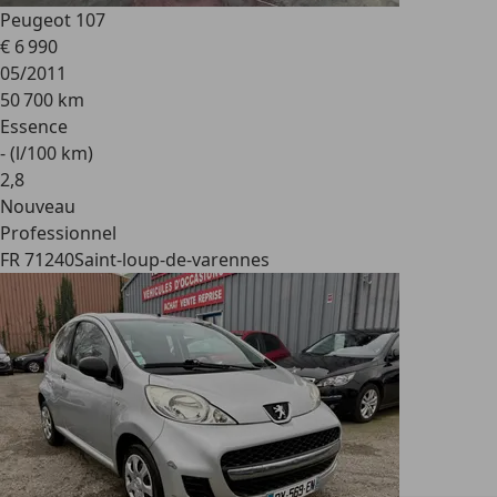
Peugeot 107
€ 6 990
05/2011
50 700 km
Essence
- (l/100 km)
2
,
8
Nouveau
Professionnel
FR 71240
Saint-loup-de-varennes