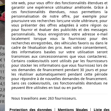
site web, pour vous offrir des fonctionnalités étendues et
garantir une expérience utilisateur améliorée. Grâce à
ces fonctionnalités étendues, nous permettons la
personnalisation de notre offre, par exemple pour
poursuivre vos recherches lors;une visite ultérieure, pour
vous présenter des offres adaptées à votre région ou
pour fournir et évaluer des publicités et des messages
personnalisés. Nous enregistrons votre adresse e-mail
localement lorsque vous la fournissez pour des
recherches enregistrées, des véhicules favoris ou dans le
cadre de l'évaluation des prix. Avec votre consentement,
Peugeot 107
1.0 Essence – 68ch – 117 000 km – CT OK –
des informations basées sur votre utilisation seront
Idéale J
transmises aux concessionnaires que vous contacterez.
€ 1 650
Certains cookies/outils sont utilisés par les fournisseurs
pour stocker les informations que vous fournissez lors de
01/2011
vos demandes de financement pendant 30 jours et pour
117 000 km
les réutiliser automatiquement pendant cette période
Essence
pour répondre à de nouvelles demandes de financement.
Sans ces cookies/outils, ces fonctionnalités étendues ne
4,5 l/100 km (mixte)
peuvent être utilisées en tout ou en partie.
2
,
8
Particulier
Nous travaillons avec 263 fournisseurs.
FR 57600
Forbach
|
|
Protection des données
Mentions légales
Liste des