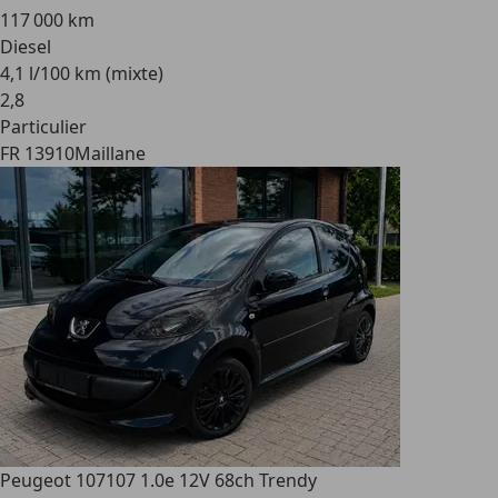
117 000 km
Diesel
4,1 l/100 km (mixte)
2
,
8
Particulier
FR 13910
Maillane
Peugeot 107
107 1.0e 12V 68ch Trendy