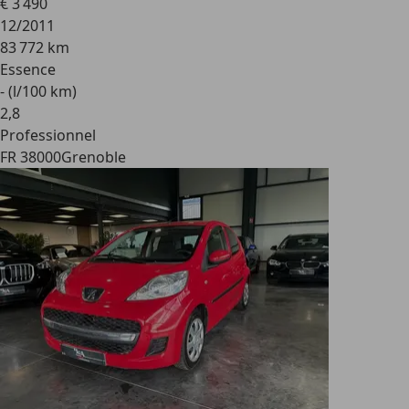
€ 3 490
12/2011
83 772 km
Essence
- (l/100 km)
2
,
8
Professionnel
FR 38000
Grenoble