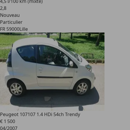
4,5 l/100 km (mixte)
2
,
8
Nouveau
Particulier
FR 59000
Lille
Peugeot 107
107 1.4 HDi 54ch Trendy
€ 1 500
04/2007