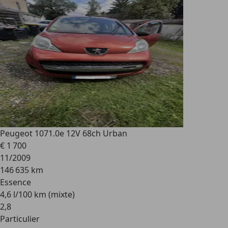
Peugeot 107
1.0e 12V 68ch Urban
€ 1 700
11/2009
146 635 km
Essence
4,6 l/100 km (mixte)
2
,
8
Particulier