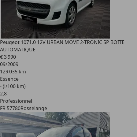
Peugeot 107
1.0 12V URBAN MOVE 2-TRONIC 5P BOITE
AUTOMATIQUE
€ 3 990
09/2009
129 035 km
Essence
- (l/100 km)
2
,
8
Professionnel
FR 57780
Rosselange