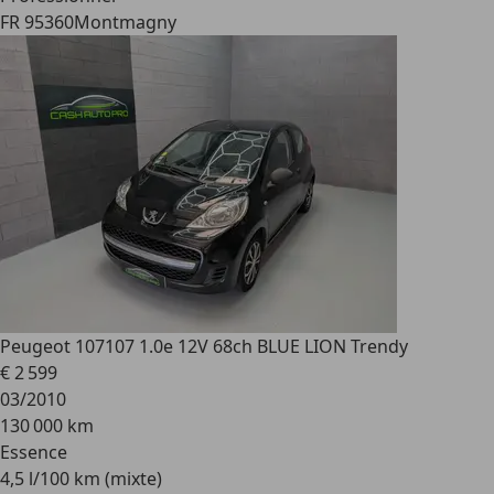
FR 95360
Montmagny
Peugeot 107
107 1.0e 12V 68ch BLUE LION Trendy
€ 2 599
03/2010
130 000 km
Essence
4,5 l/100 km (mixte)