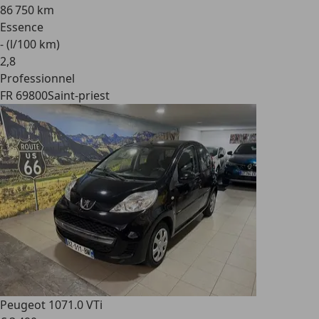
86 750 km
Essence
- (l/100 km)
2
,
8
Professionnel
FR 69800
Saint-priest
Peugeot 107
1.0 VTi