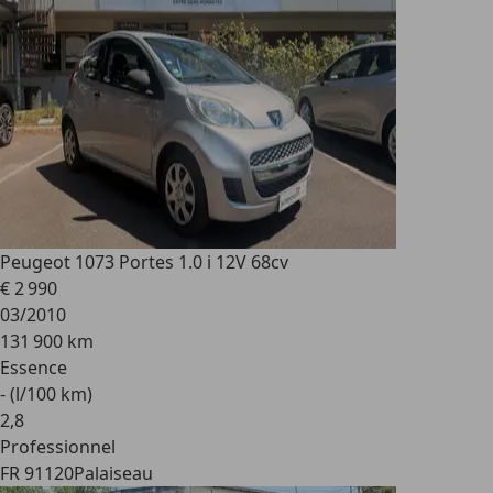
Peugeot 107
3 Portes 1.0 i 12V 68cv
€ 2 990
03/2010
131 900 km
Essence
- (l/100 km)
2
,
8
Professionnel
FR 91120
Palaiseau