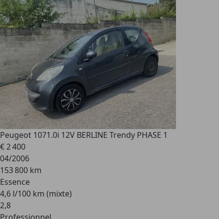
Peugeot 107
1.0i 12V BERLINE Trendy PHASE 1
€ 2 400
04/2006
153 800 km
Essence
4,6 l/100 km (mixte)
2
,
8
Professionnel