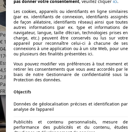
pas donner votre consentement
, veuillez cliquer
ici
.
Les cookies, appareils ou identifiants en ligne similaires
(par ex. identifiants de connexion, identifiants assignés
de façon aléatoire, identifiants réseau) ainsi que toutes
autres informations (par ex. type et informations de
navigateur, langue, taille d’écran, technologies prises en
Peugeot 107
107 1.0e 12V 68ch BLUE LION Urban Move
charge, etc.) peuvent être conservés ou lus sur votre
€ 1 000
appareil pour reconnaître celui-ci à chacune de ses
04/2010
connexions à une application ou à un site Web, pour une
ou plusieurs des finalités présentées ici.
170 000 km
Essence
Vous pouvez modifier vos préférences à tout moment et
retirer les consentements que vous avez accordés par le
4,5 l/100 km (mixte)
biais de notre Gestionnaire de confidentialité sous la
2
,
8
Protection des données.
Particulier
FR 21370
Plombières-lès-dijon
Objectifs
Données de géolocalisation précises et identification par
analyse de l’appareil
Publicités et contenu personnalisés, mesure de
performance des publicités et du contenu, études