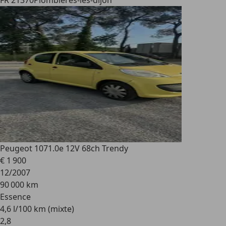
FR 21370
Plombières-lès-dijon
Peugeot 107
1.0e 12V 68ch Trendy
€ 1 900
12/2007
90 000 km
Essence
4,6 l/100 km (mixte)
2
,
8