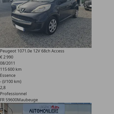
Peugeot 107
1.0e 12V 68ch Access
€ 2 990
08/2011
115 600 km
Essence
- (l/100 km)
2
,
8
Professionnel
FR 59600
Maubeuge