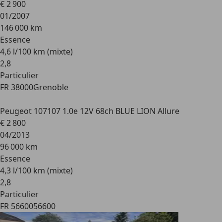
€ 2 900
01/2007
146 000 km
Essence
4,6 l/100 km (mixte)
2
,
8
Particulier
FR 38000
Grenoble
Peugeot 107
107 1.0e 12V 68ch BLUE LION Allure
€ 2 800
04/2013
96 000 km
Essence
4,3 l/100 km (mixte)
2
,
8
Particulier
FR 56600
56600