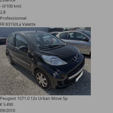
Essence
- (l/100 km)
2
,
8
Professionnel
FR 83150
La Valette
Peugeot 107
1.0 12v Urban Move 5p
€ 5 490
09/2010