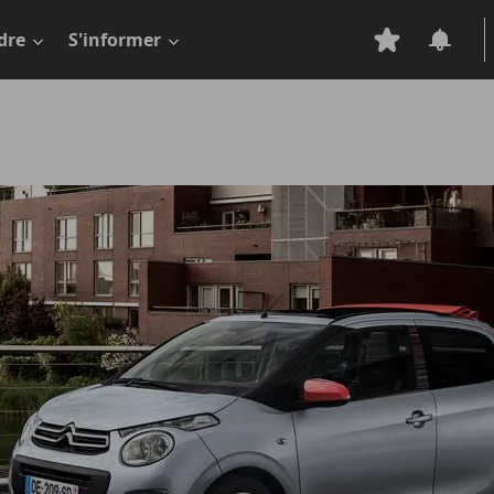
dre
S'informer