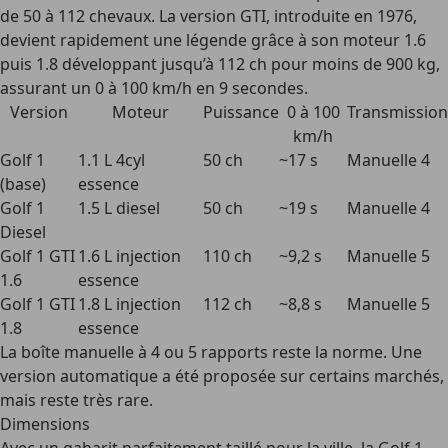
de 50 à 112 chevaux. La version GTI, introduite en 1976,
devient rapidement une légende grâce à son moteur 1.6
puis 1.8 développant jusqu’à 112 ch pour moins de 900 kg,
assurant un 0 à 100 km/h en 9 secondes.
Version
Moteur
Puissance
0 à 100
Transmission
km/h
Golf 1
1.1 L 4cyl
50 ch
~17 s
Manuelle 4
(base)
essence
Golf 1
1.5 L diesel
50 ch
~19 s
Manuelle 4
Diesel
Golf 1 GTI
1.6 L injection
110 ch
~9,2 s
Manuelle 5
1.6
essence
Golf 1 GTI
1.8 L injection
112 ch
~8,8 s
Manuelle 5
1.8
essence
La boîte manuelle à 4 ou 5 rapports reste la norme. Une
version automatique a été proposée sur certains marchés,
mais reste très rare.
Dimensions