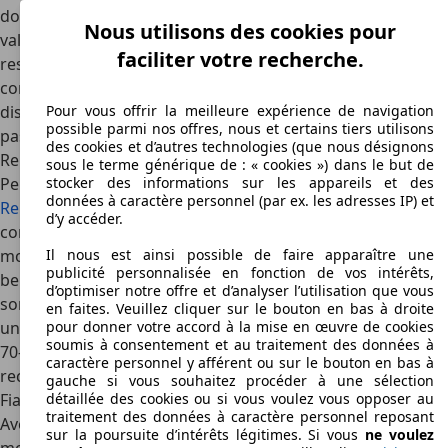
donner du caractère à cette petite citadine. Moins
Nous utilisons des cookies pour
valorisée que la Golf sur le marché des collectionneurs, elle
faciliter votre recherche.
reste pourtant attachante par son design simple et sa
conduite enjouée. Son coût d’entretien abordable et la
disponibilité des pièces en font un bon choix pour les
Pour vous offrir la meilleure expérience de navigation
possible parmi nos offres, nous et certains tiers utilisons
passionnés débutants.
des cookies et d’autres technologies (que nous désignons
Renault 5 Alpine : l’esprit sportif populaire
sous le terme générique de : « cookies ») dans le but de
Pensée comme une réponse directe à la Golf GTI, la
stocker des informations sur les appareils et des
données à caractère personnel (par ex. les adresses IP) et
Renault 5 Alpine
propose un style plus latin et un
d’y accéder.
comportement routier axé sur le plaisir de conduite. Son
moteur de 93 ch, allié à un poids plume, lui confère de
Il nous est ainsi possible de faire apparaître une
publicité personnalisée en fonction de vos intérêts,
belles performances pour sa catégorie. Très prisée pour
d’optimiser notre offre et d’analyser l’utilisation que vous
son charme rétro et sa sonorité caractéristique, elle reste
en faites. Veuillez cliquer sur le bouton en bas à droite
une icône des compactes sportives françaises des années
pour donner votre accord à la mise en œuvre de cookies
soumis à consentement et au traitement des données à
70-80. Moins rigide, mais plus fun, elle plaira à ceux qui
caractère personnel y afférent ou sur le bouton en bas à
recherchent un youngtimer accessible et vivant.
gauche si vous souhaitez procéder à une sélection
Fiat Ritmo 105 TC, l’originale pleine de tempérament
détaillée des cookies ou si vous voulez vous opposer au
traitement des données à caractère personnel reposant
Avec sa ligne audacieuse dessinée par Bertone et son
sur la poursuite d’intérêts légitimes. Si vous
ne voulez