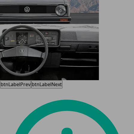
btnLabelPrev
btnLabelNext