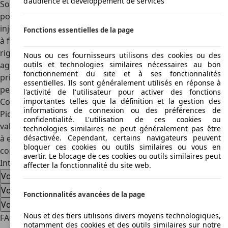
d’audience et développement de services
Souvent éclipsée par la Golf GTI, l’
Opel Kadett
D GTE reste
pourtant une rivale sérieuse. Son moteur 1,8 litre à
injection développe 115 ch et offre des performances tout
Fonctions essentielles de la page
à fait comparables à celles de sa concurrente. Son châssis
rigide et sa tenue de route fiable en font une voiture
Nous ou ces fournisseurs utilisons des cookies ou des
agréable au quotidien comme sur route rapide. Moins
outils et technologies similaires nécessaires au bon
fonctionnement du site et à ses fonctionnalités
prisée en collection, elle représente un excellent rapport
essentielles. Ils sont généralement utilisés en réponse à
performances/prix pour les amateurs de sportives vintage.
l'activité de l'utilisateur pour activer des fonctions
Conclusion
importantes telles que la définition et la gestion des
informations de connexion ou des préférences de
Pionnière et intemporelle, la Volkswagen Golf 1 reste une
confidentialité. L'utilisation de ces cookies ou
valeur sûre pour les amateurs de voitures anciennes. Facile
technologies similaires ne peut généralement pas être
à entretenir, agréable à conduire et chargée d’histoire, elle
désactivée. Cependant, certains navigateurs peuvent
bloquer ces cookies ou outils similaires ou vous en
continue de séduire un public fidèle et passionné.
avertir. Le blocage de ces cookies ou outils similaires peut
Intéressé par l'Volkswagen Golf 1
affecter la fonctionnalité du site web.
Volkswagen Golf 1 voiture d'occasion
Volkswagen Golf 1 nouvelle voiture
Fonctionnalités avancées de la page
Volkswagen Golf 1 offres concessionnaire
Nous et des tiers utilisons divers moyens technologiques,
FAQ
notamment des cookies et des outils similaires sur notre