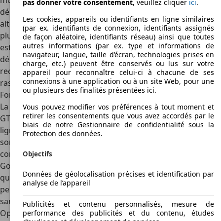
moteur double arbre performant, la
Fiat Ritmo 105 TC
se
pas donner votre consentement
, veuillez cliquer
ici
.
démarque par une forte personnalité. Elle propose une
Les cookies, appareils ou identifiants en ligne similaires
alternative italienne à la Golf 1 GTI, avec un comportement
(par ex. identifiants de connexion, identifiants assignés
plus joueur et un habitacle coloré. Sa finition perfectible
de façon aléatoire, identifiants réseau) ainsi que toutes
autres informations (par ex. type et informations de
est compensée par son plaisir de conduite et son côté
navigateur, langue, taille d’écran, technologies prises en
décalé, encore rare sur les routes. Elle s’adresse à ceux qui
charge, etc.) peuvent être conservés ou lus sur votre
recherchent un modèle plus atypique et peu vu dans les
appareil pour reconnaître celui-ci à chacune de ses
connexions à une application ou à un site Web, pour une
rassemblements.
ou plusieurs des finalités présentées ici.
Ford Escort XR3, l’efficacité à l’anglaise
La
Ford Escort XR3
arrive en réponse à la déferlante des
Vous pouvez modifier vos préférences à tout moment et
retirer les consentements que vous avez accordés par le
GTI européennes, en misant sur un châssis précis et une
biais de notre Gestionnaire de confidentialité sous la
ligne dynamique. Bien motorisée et équipée, elle séduit par
Protection des données.
son comportement routier sain et son agrément de
conduite sur routes sinueuses. Moins prestigieuse que la
Objectifs
Golf, mais bien conçue, elle offre un bon rapport
Données de géolocalisation précises et identification par
qualité/prix sur le marché de l’occasion. C’est un choix
analyse de l’appareil
pertinent pour ceux qui veulent une compacte sportive
sans se ruiner.
Publicités et contenu personnalisés, mesure de
Opel Kadett D GTE : la germanique discrète
performance des publicités et du contenu, études