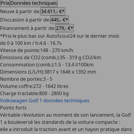
Prix
Données techniques
Neuve à partir de
:
34 411,- €*
D’occasion à partir de
:
445,- €*
Financement à partir de
:
279,- €*
*Prix le plus bas sur AutoScout24 sur le dernier mois
de 0 à 100 km / h
:
4.6 - 16.7s
Vitesse de pointe
:
148 - 270 km/h
Émissions de CO2 (comb.)
:
35 - 319 g CO2/km
Consommation (comb.)
:
1.5 - 13.4 l/100km
Dimensions (L/L/H)
:
3817 x 1646 x 1392 mm
Nombre de portes
:
3 - 5
Volume coffre
:
272 - 1642 litres
Charge tractable
:
800 - 2800 kg
Volkswagen Golf 1
données techniques
Points forts
Véritable révolution au moment de son lancement, la Golf
1 a bouleversé les standards de la voiture compacte :
elle a introduit la traction avant et un hayon pratique dans