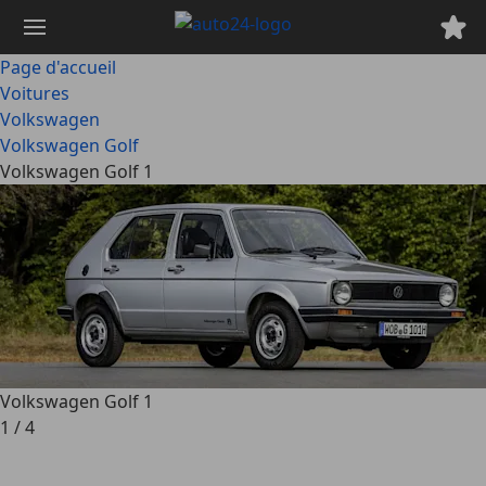
Passer
au
contenu
Page d'accueil
principal
Voitures
Volkswagen
Volkswagen Golf
Volkswagen Golf 1
Volkswagen Golf 1
1
/
4