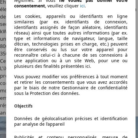
légitimes. Si vous
ne voulez pas donner votre
Eh oui, le X5 devient électrique ! Il combine deux moteurs
consentement
, veuillez cliquer
ici
.
électriques pour une puissance totale de 578 ch et 805 Nm
de couple. Ce faisant, le 0 à 100 km/h s’expédie en 4,6
Les cookies, appareils ou identifiants en ligne
similaires (par ex. identifiants de connexion,
secondes. L’ensemble utilise une énorme batterie de 141
identifiants assignés de façon aléatoire, identifiants
kWh, la plus grande jamais intégrée dans une BMW, pour
réseau) ainsi que toutes autres informations (par ex.
une autonomie de 845 km (WLTP). Grâce à la plateforme
type et informations de navigateur, langue, taille
d’écran, technologies prises en charge, etc.) peuvent
800 volts, le iX5 peut charger jusqu’à 460 kW, récupérant
être conservés ou lus sur votre appareil pour
350 km d’autonomie en 10 minutes.
reconnaître celui-ci à chacune de ses connexions à
Cerise du le gâteau : l’hydrogène
une application ou à un site Web, pour une ou
plusieurs des finalités présentées ici.
L'iX5 Hydrogen sera le premier véhicule de série BMW
propulsé par une pile à combustible. Développée
Vous pouvez modifier vos préférences à tout moment
et retirer les consentements que vous avez accordés
conjointement avec Toyota, elle alimente un groupe
par le biais de notre Gestionnaire de confidentialité
motopropulseur compact associé à un stockage
sous la Protection des données.
embarqué d'environ 7 kg d'hydrogène réparti dans sept
réservoirs plats intégrés au plancher. L'autonomie
Objectifs
annoncée atteint 750 km.
Données de géolocalisation précises et identification
par analyse de l’appareil
Publicités et contenu personnalisés, mesure de