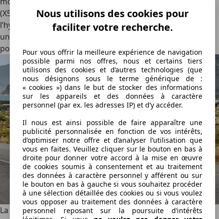
motorisations. On retrouve les 6-cylindres en ligne diesel
Nous utilisons des cookies pour
(X5 40d) et essence (X5 40) à hybridation légère, ainsi que
l’hybride rechargeable qui combine le moteur essence à
faciliter votre recherche.
une machine électrique et une batterie de 26,5 kWh (net)
pour une autonomie de 102 km.
Pour vous offrir la meilleure expérience de navigation
possible parmi nos offres, nous et certains tiers
utilisons des cookies et d’autres technologies (que
nous désignons sous le terme générique de :
« cookies ») dans le but de stocker des informations
sur les appareils et des données à caractère
personnel (par ex. les adresses IP) et d’y accéder.
Il nous est ainsi possible de faire apparaître une
publicité personnalisée en fonction de vos intérêts,
d’optimiser notre offre et d’analyser l’utilisation que
vous en faites. Veuillez cliquer sur le bouton en bas à
droite pour donner votre accord à la mise en œuvre
de cookies soumis à consentement et au traitement
des données à caractère personnel y afférent ou sur
le bouton en bas à gauche si vous souhaitez procéder
à une sélection détaillée des cookies ou si vous voulez
vous opposer au traitement des données à caractère
La grande nouveauté réside sous la robe du iX5 60 xDrive.
personnel reposant sur la poursuite d’intérêts