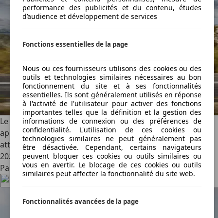
performance des publicités et du contenu, études
d’audience et développement de services
Fonctions essentielles de la page
Nous ou ces fournisseurs utilisons des cookies ou des
outils et technologies similaires nécessaires au bon
fonctionnement du site et à ses fonctionnalités
essentielles. Ils sont généralement utilisés en réponse
à l'activité de l'utilisateur pour activer des fonctions
importantes telles que la définition et la gestion des
Le lancement de cette version est prévu pour 2028, bien
informations de connexion ou des préférences de
confidentialité. L'utilisation de ces cookies ou
après les premières livraisons des versions thermiques
technologies similaires ne peut généralement pas
attendues fin novembre 2026. L’électrique arrivera début
être désactivée. Cependant, certains navigateurs
2027 pour un prix de 102 500 € (France : 105 950 €)
peuvent bloquer ces cookies ou outils similaires ou
vous en avertir. Le blocage de ces cookies ou outils
Partagez cet article
similaires peut affecter la fonctionnalité du site web.
Fonctionnalités avancées de la page