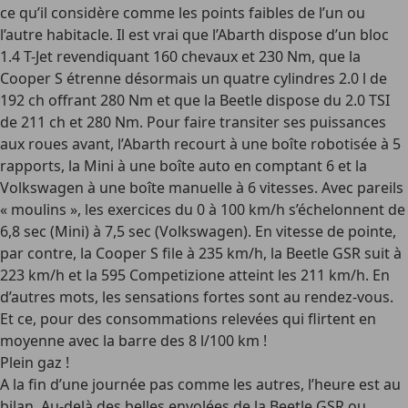
ce qu’il considère comme les points faibles de l’un ou
l’autre habitacle. Il est vrai que l’Abarth dispose d’un bloc
1.4 T-Jet revendiquant 160 chevaux et 230 Nm, que la
Cooper S étrenne désormais un quatre cylindres 2.0 l de
192 ch offrant 280 Nm et que la Beetle dispose du 2.0 TSI
de 211 ch et 280 Nm. Pour faire transiter ses puissances
aux roues avant, l’Abarth recourt à une boîte robotisée à 5
rapports, la Mini à une boîte auto en comptant 6 et la
Volkswagen à une boîte manuelle à 6 vitesses. Avec pareils
« moulins », les exercices du 0 à 100 km/h s’échelonnent de
6,8 sec (Mini) à 7,5 sec (Volkswagen). En vitesse de pointe,
par contre, la Cooper S file à 235 km/h, la Beetle GSR suit à
223 km/h et la 595 Competizione atteint les 211 km/h. En
d’autres mots, les sensations fortes sont au rendez-vous.
Et ce, pour des consommations relevées qui flirtent en
moyenne avec la barre des 8 l/100 km !
Plein gaz !
A la fin d’une journée pas comme les autres, l’heure est au
bilan. Au-delà des belles envolées de la Beetle GSR ou