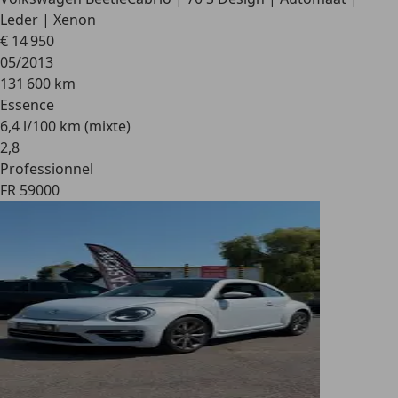
Leder | Xenon
€ 14 950
05/2013
131 600 km
Essence
6,4 l/100 km (mixte)
2
,
8
Professionnel
FR 59000