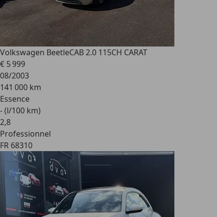
Volkswagen Beetle
CAB 2.0 115CH CARAT
€ 5 999
08/2003
141 000 km
Essence
- (l/100 km)
2
,
8
Professionnel
FR 68310