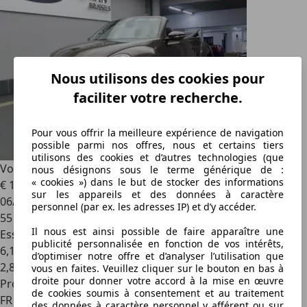
Nous utilisons des cookies pour
faciliter votre recherche.
Pour vous offrir la meilleure expérience de navigation
possible parmi nos offres, nous et certains tiers
utilisons des cookies et d’autres technologies (que
Volkswagen Beetle
1.2 TSI* Capteurs de stationnement*
nous désignons sous le terme générique de :
« cookies ») dans le but de stocker des informations
€ 15 000
sur les appareils et des données à caractère
06/2014
personnel (par ex. les adresses IP) et d’y accéder.
55 000 km
Il nous est ainsi possible de faire apparaître une
Essence
publicité personnalisée en fonction de vos intérêts,
6,1 l/100 km (mixte)
d’optimiser notre offre et d’analyser l’utilisation que
2
,
8
vous en faites. Veuillez cliquer sur le bouton en bas à
droite pour donner votre accord à la mise en œuvre
Professionnel
de cookies soumis à consentement et au traitement
FR 59000
des données à caractère personnel y afférent ou sur