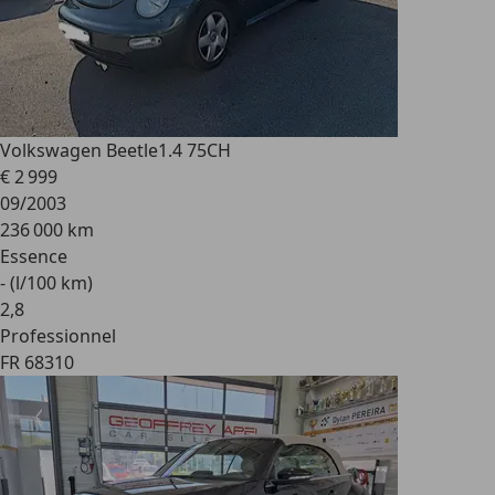
Volkswagen Beetle
1.4 75CH
€ 2 999
09/2003
236 000 km
Essence
- (l/100 km)
2
,
8
Professionnel
FR 68310