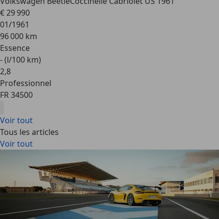
Volkswagen Beetle
Coccinelle Cabriolet US 1961
€ 29 990
01/1961
96 000 km
Essence
- (l/100 km)
2
,
8
Professionnel
FR 34500
Voir tout
Tous les articles
Voir tout