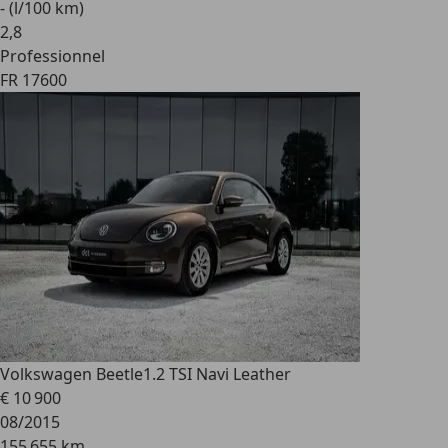
- (l/100 km)
2
,
8
Professionnel
FR 17600
Volkswagen Beetle
1.2 TSI Navi Leather
€ 10 900
08/2015
155 655 km