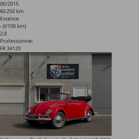
06/2015
60 250 km
Essence
- (l/100 km)
2
,
8
Professionnel
FR 34120