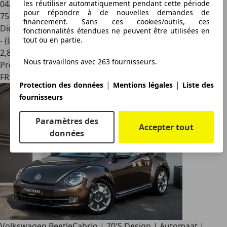
les réutiliser automatiquement pendant cette période
04/2015
pour répondre à de nouvelles demandes de
75 000 km
financement. Sans ces cookies/outils, ces
Diesel
fonctionnalités étendues ne peuvent être utilisées en
tout ou en partie.
- (l/100 km)
2
,
8
Nous travaillons avec 263 fournisseurs.
Professionnel
FR 59650
|
|
Protection des données
Mentions légales
Liste des
fournisseurs
Paramètres des
Accepter tout
données
Volkswagen Beetle
Cabrio | 70'S Design | Automaat |