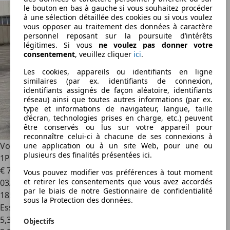
le bouton en bas à gauche si vous souhaitez procéder
à une sélection détaillée des cookies ou si vous voulez
vous opposer au traitement des données à caractère
personnel reposant sur la poursuite d’intérêts
légitimes. Si vous
ne voulez pas donner votre
consentement
, veuillez cliquer
ici
.
Les cookies, appareils ou identifiants en ligne
similaires (par ex. identifiants de connexion,
identifiants assignés de façon aléatoire, identifiants
réseau) ainsi que toutes autres informations (par ex.
type et informations de navigateur, langue, taille
d’écran, technologies prises en charge, etc.) peuvent
être conservés ou lus sur votre appareil pour
reconnaître celui-ci à chacune de ses connexions à
Volkswagen Beetle
1.2 TSI / PACKSPORT / FULLOPTIONS /
une application ou à un site Web, pour une ou
plusieurs des finalités présentées ici.
1PROP CARNET
€ 7 950
Vous pouvez modifier vos préférences à tout moment
et retirer les consentements que vous avez accordés
03/2018
par le biais de notre Gestionnaire de confidentialité
185 365 km
sous la Protection des données.
Essence
5,3 l/100 km (mixte)
Objectifs