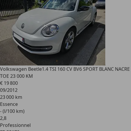
Volkswagen Beetle
1.4 TSI 160 CV BV6 SPORT BLANC NACRE
TOE 23 000 KM
€ 19 800
09/2012
23 000 km
Essence
- (l/100 km)
2
,
8
Professionnel