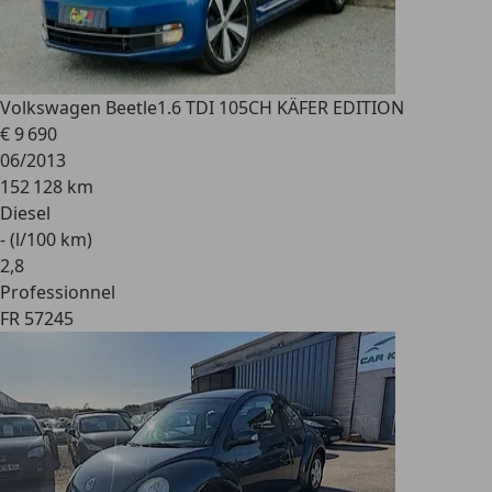
Volkswagen Beetle
1.6 TDI 105CH KÄFER EDITION
€ 9 690
06/2013
152 128 km
Diesel
- (l/100 km)
2
,
8
Professionnel
FR 57245