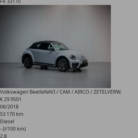
FR 33170
Volkswagen Beetle
NAVI / CAM / AIRCO / ZETELVERW.
€ 29 950
1
06/2018
53 170 km
Diesel
- (l/100 km)
2
,
8