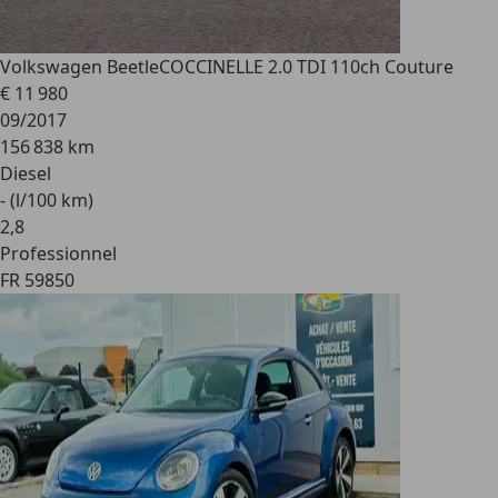
Volkswagen Beetle
COCCINELLE 2.0 TDI 110ch Couture
€ 11 980
09/2017
156 838 km
Diesel
- (l/100 km)
2
,
8
Professionnel
FR 59850