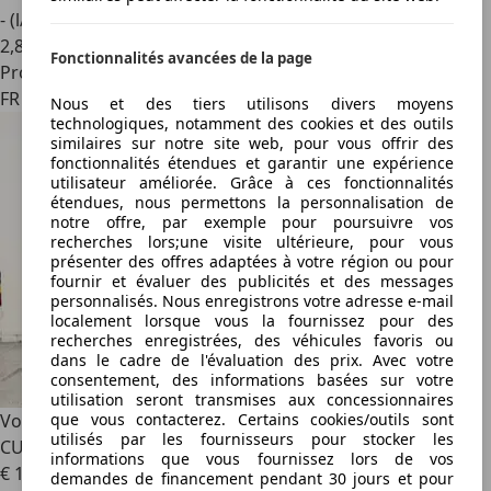
- (l/100 km)
2
,
8
Fonctionnalités avancées de la page
Professionnel
FR 59600
Nous et des tiers utilisons divers moyens
technologiques, notamment des cookies et des outils
similaires sur notre site web, pour vous offrir des
fonctionnalités étendues et garantir une expérience
utilisateur améliorée. Grâce à ces fonctionnalités
étendues, nous permettons la personnalisation de
notre offre, par exemple pour poursuivre vos
recherches lors;une visite ultérieure, pour vous
présenter des offres adaptées à votre région ou pour
fournir et évaluer des publicités et des messages
personnalisés. Nous enregistrons votre adresse e-mail
localement lorsque vous la fournissez pour des
recherches enregistrées, des véhicules favoris ou
dans le cadre de l'évaluation des prix. Avec votre
consentement, des informations basées sur votre
utilisation seront transmises aux concessionnaires
que vous contacterez. Certains cookies/outils sont
Volkswagen Beetle
2.0 TDI 150 cv VINTAGE CABRIOLET /
utilisés par les fournisseurs pour stocker les
CUIR / SIÉGE CHAUFFANT
informations que vous fournissez lors de vos
€ 19 990
demandes de financement pendant 30 jours et pour