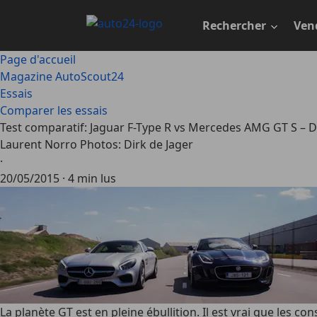
Passer
au
Rechercher
Ven
contenu
principal
Page d'accueil
Magazine AutoScout24
Essais
Comparer les essais
Test comparatif: Jaguar F-Type R vs Mercedes AMG GT S –
Laurent Norro Photos: Dirk de Jager
·
20/05/2015
·
4 min lus
La planète GT est en pleine ébullition. Il est vrai que les