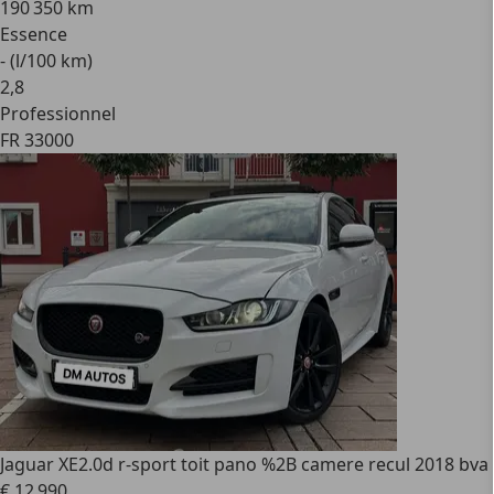
190 350 km
Essence
- (l/100 km)
2
,
8
Professionnel
FR 33000
Jaguar XE
2.0d r-sport toit pano %2B camere recul 2018 bva
€ 12 990