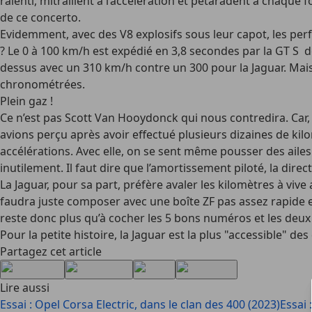
ralenti, mitraillent à l’accélération et pétaradent à chaque
de ce concerto.
Evidemment, avec des V8 explosifs sous leur capot, les per
? Le 0 à 100 km/h est expédié en 3,8 secondes par la GT S d
dessus avec un 310 km/h contre un 300 pour la Jaguar. Mais,
chronométrées.
Plein gaz !
Ce n’est pas Scott Van Hooydonck qui nous contredira. Car
avions perçu après avoir effectué plusieurs dizaines de kil
accélérations. Avec elle, on se sent même pousser des ailes
inutilement. Il faut dire que l’amortissement piloté, la dire
La Jaguar, pour sa part, préfère avaler les kilomètres à vive 
faudra juste composer avec une boîte ZF pas assez rapide et
reste donc plus qu’à cocher les 5 bons numéros et les deux é
Pour la petite histoire, la Jaguar est la plus "accessible" d
Partagez cet article
Lire aussi
Essai : Opel Corsa Electric, dans le clan des 400 (2023)
Essai