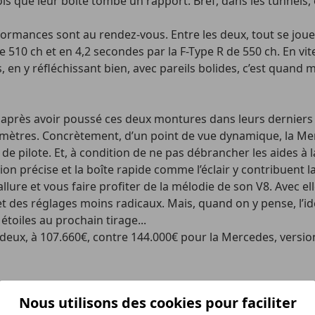
 fois que leur boîte tombe un rapport. Bref, dans les tunnel
formances sont au rendez-vous. Entre les deux, tout se joue
e 510 ch et en 4,2 secondes par la F-Type R de 550 ch. En vi
 en y réfléchissant bien, avec pareils bolides, c’est quand 
, après avoir poussé ces deux montures dans leurs derniers
omètres. Concrètement, d’un point de vue dynamique, la Merce
 de pilote. Et, à condition de ne pas débrancher les aides à
ction précise et la boîte rapide comme l’éclair y contribuent 
allure et vous faire profiter de la mélodie de son V8. Avec el
 des réglages moins radicaux. Mais, quand on y pense, l’idéa
toiles au prochain tirage...
es deux, à 107.660€, contre 144.000€ pour la Mercedes, versio
Nous utilisons des cookies pour faciliter
 : Audi Q8 55 E-Tron Sportback, le même et on recommence ?