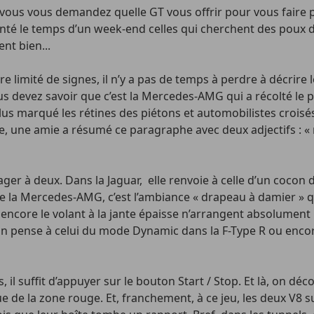
vous vous demandez quelle GT vous offrir pour vous faire pl
té le temps d’un week-end celles qui cherchent des poux da
nt bien...
mité de signes, il n’y a pas de temps à perdre à décrire les
vous devez savoir que c’est la Mercedes-AMG qui a récolté le
us marqué les rétines des piétons et automobilistes croisés.
te, une amie a résumé ce paragraphe avec deux adjectifs : «
ager à deux. Dans la Jaguar, elle renvoie à celle d’un cocon d
 de la Mercedes-AMG, c’est l’ambiance « drapeau à damier » qu
 encore le volant à la jante épaisse n’arrangent absolument 
On pense à celui du mode Dynamic dans la F-Type R ou encor
es, il suffit d’appuyer sur le bouton Start / Stop. Et là, o
aque de la zone rouge. Et, franchement, à ce jeu, les deux V8