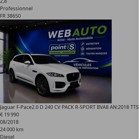
2
,
8
Professionnel
FR 38650
Jaguar F-Pace
2.0 D 240 CV PACK R-SPORT BVA8 AN:2018 T
€ 19 990
08/2018
24 000 km
Diesel