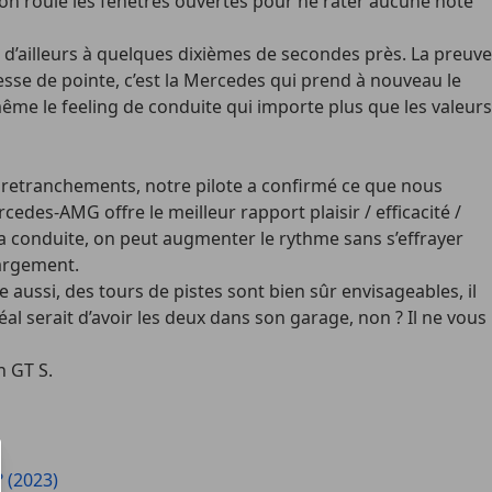
s, on roule les fenêtres ouvertes pour ne rater aucune note
 d’ailleurs à quelques dixièmes de secondes près. La preuve
tesse de pointe, c’est la Mercedes qui prend à nouveau le
même le feeling de conduite qui importe plus que les valeurs
 retranchements, notre pilote a confirmé ce que nous
des-AMG offre le meilleur rapport plaisir / efficacité /
 la conduite, on peut augmenter le rythme sans s’effrayer
largement.
le aussi, des tours de pistes sont bien sûr envisageables, il
l serait d’avoir les deux dans son garage, non ? Il ne vous
n GT S.
 (2023)