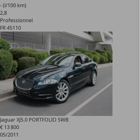
- (l/100 km)
2
,
8
Professionnel
FR 45110
Jaguar XJ
5.0 PORTFOLIO SWB
€ 13 800
05/2011