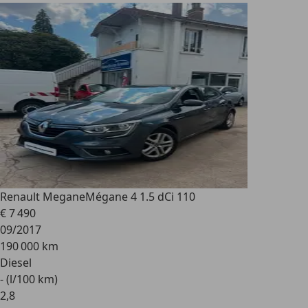
Renault Megane
Mégane 4 1.5 dCi 110
€ 7 490
09/2017
190 000 km
Diesel
- (l/100 km)
2
,
8