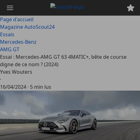
Passer
au
contenu
Page d'accueil
principal
Magazine AutoScout24
Essais
Mercedes-Benz
AMG GT
Essai : Mercedes-AMG GT 63 4MATIC+, bête de course
digne de ce nom ? (2024)
Yves Wouters
·
16/04/2024
·
5 min lus