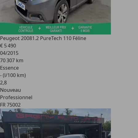
Peugeot 2008
1.2 PureTech 110 Féline
€ 5 490
04/2015
70 307 km
Essence
- (l/100 km)
2
,
8
Nouveau
Professionnel
FR 75002