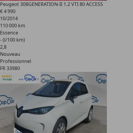
Peugeot 308
GENERATION-II 1.2 VTI 80 ACCESS
€ 4 990
10/2014
110 000 km
Essence
- (l/100 km)
2
,
8
Nouveau
Professionnel
FR 33980