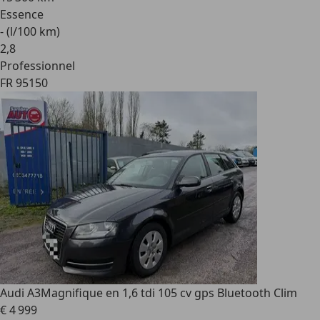
Essence
- (l/100 km)
2
,
8
Professionnel
FR 95150
Audi A3
Magnifique en 1,6 tdi 105 cv gps Bluetooth Clim
€ 4 999