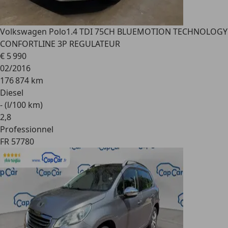
Volkswagen Polo
1.4 TDI 75CH BLUEMOTION TECHNOLOGY
CONFORTLINE 3P REGULATEUR
€ 5 990
02/2016
176 874 km
Diesel
- (l/100 km)
2
,
8
Professionnel
FR 57780