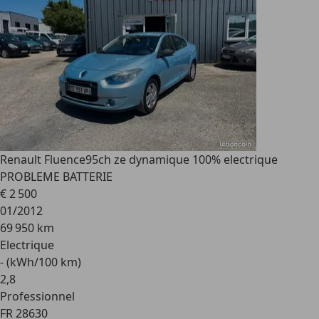
Renault Fluence
95ch ze dynamique 100% electrique
PROBLEME BATTERIE
€ 2 500
01/2012
69 950 km
Electrique
- (kWh/100 km)
2
,
8
Professionnel
FR 28630