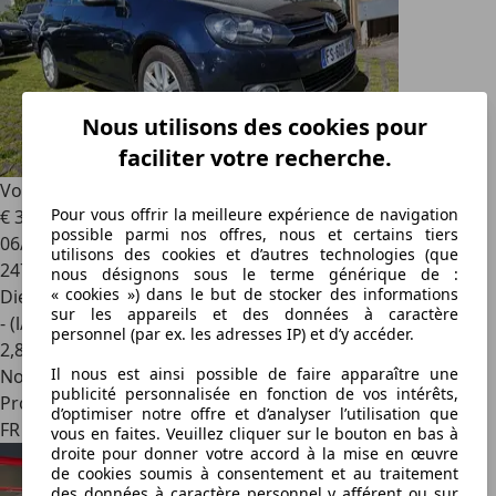
Nous utilisons des cookies pour
faciliter votre recherche.
Volkswagen Golf
Vw 6 2.l tdi 140 BV6 STYLE
Pour vous offrir la meilleure expérience de navigation
€ 3 999
possible parmi nos offres, nous et certains tiers
06/2011
utilisons des cookies et d’autres technologies (que
247 800 km
nous désignons sous le terme générique de :
« cookies ») dans le but de stocker des informations
Diesel
sur les appareils et des données à caractère
- (l/100 km)
personnel (par ex. les adresses IP) et d’y accéder.
2
,
8
Il nous est ainsi possible de faire apparaître une
Nouveau
publicité personnalisée en fonction de vos intérêts,
Professionnel
d’optimiser notre offre et d’analyser l’utilisation que
FR 57390
vous en faites. Veuillez cliquer sur le bouton en bas à
droite pour donner votre accord à la mise en œuvre
de cookies soumis à consentement et au traitement
des données à caractère personnel y afférent ou sur