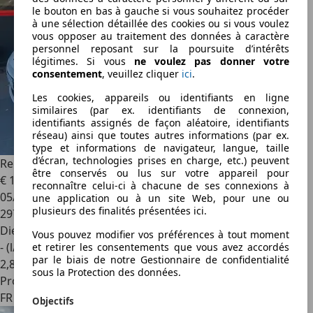
le bouton en bas à gauche si vous souhaitez procéder
à une sélection détaillée des cookies ou si vous voulez
vous opposer au traitement des données à caractère
personnel reposant sur la poursuite d’intérêts
légitimes. Si vous
ne voulez pas donner votre
consentement
, veuillez cliquer
ici
.
Les cookies, appareils ou identifiants en ligne
similaires (par ex. identifiants de connexion,
identifiants assignés de façon aléatoire, identifiants
réseau) ainsi que toutes autres informations (par ex.
type et informations de navigateur, langue, taille
d’écran, technologies prises en charge, etc.) peuvent
Renault Clio
1.5 DCI 75
être conservés ou lus sur votre appareil pour
€ 1 690
reconnaître celui-ci à chacune de ses connexions à
05/2012
une application ou à un site Web, pour une ou
plusieurs des finalités présentées ici.
297 837 km
Diesel
Vous pouvez modifier vos préférences à tout moment
- (l/100 km)
et retirer les consentements que vous avez accordés
par le biais de notre Gestionnaire de confidentialité
2
,
8
sous la Protection des données.
Professionnel
FR 78700
Objectifs