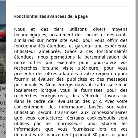
Fonctionnalités avancées de la page
Nous et des tiers utilisons divers moyens
technologiques, notamment des cookies et des outils
similaires sur notre site web, pour vous offrir des
fonctionnalités étendues et garantir une expérience
utilisateur améliorée. Grâce à ces fonctionnalités
étendues, nous permettons la personnalisation de
notre offre, par exemple pour poursuivre vos
recherches lors;une visite ultérieure, pour vous
présenter des offres adaptées à votre région ou pour
fournir et évaluer des publicités et des messages
personnalisés. Nous enregistrons votre adresse e-mail
Jaguar X-Type
xj40 2.9
localement lorsque vous la fournissez pour des
€ 1 000
recherches enregistrées, des véhicules favoris ou
dans le cadre de l'évaluation des prix. Avec votre
01/1987
consentement, des informations basées sur votre
50 000 km
utilisation seront transmises aux concessionnaires
Essence
que vous contacterez. Certains cookies/outils sont
utilisés par les fournisseurs pour stocker les
- (l/100 km)
informations que vous fournissez lors de vos
2
,
8
demandes de financement pendant 30 jours et pour