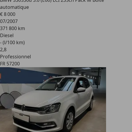
BMW 530
530d 3.0 (E60) LCI 235ch Pack M Boîte
automatique
€ 8 000
07/2007
371 800 km
Diesel
- (l/100 km)
2
,
8
Professionnel
FR 57200