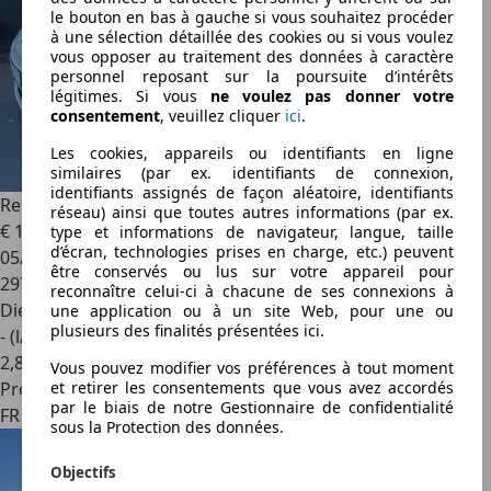
le bouton en bas à gauche si vous souhaitez procéder
à une sélection détaillée des cookies ou si vous voulez
vous opposer au traitement des données à caractère
personnel reposant sur la poursuite d’intérêts
légitimes. Si vous
ne voulez pas donner votre
consentement
, veuillez cliquer
ici
.
Les cookies, appareils ou identifiants en ligne
similaires (par ex. identifiants de connexion,
identifiants assignés de façon aléatoire, identifiants
Renault Clio
1.5 DCI 75
réseau) ainsi que toutes autres informations (par ex.
€ 1 690
type et informations de navigateur, langue, taille
d’écran, technologies prises en charge, etc.) peuvent
05/2012
être conservés ou lus sur votre appareil pour
297 837 km
reconnaître celui-ci à chacune de ses connexions à
Diesel
une application ou à un site Web, pour une ou
plusieurs des finalités présentées ici.
- (l/100 km)
2
,
8
Vous pouvez modifier vos préférences à tout moment
Professionnel
et retirer les consentements que vous avez accordés
par le biais de notre Gestionnaire de confidentialité
FR 78700
sous la Protection des données.
Objectifs