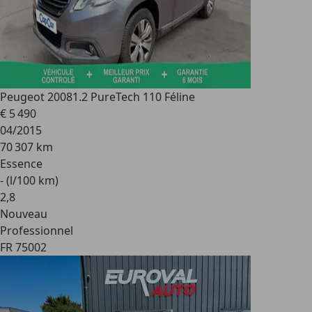
Peugeot 2008
1.2 PureTech 110 Féline
€ 5 490
04/2015
70 307 km
Essence
- (l/100 km)
2
,
8
Nouveau
Professionnel
FR 75002