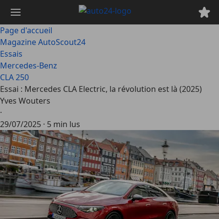
Passer
au
contenu
Page d'accueil
principal
Magazine AutoScout24
Essais
Mercedes-Benz
CLA 250
Essai : Mercedes CLA Electric, la révolution est là (2025)
Yves Wouters
·
29/07/2025
·
5 min lus