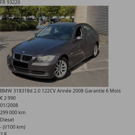
FR 93220
BMW 318
318d 2.0 122CV Année 2008 Garantie 6 Mois
€ 2 990
01/2008
299 000 km
Diesel
- (l/100 km)
2
,
8