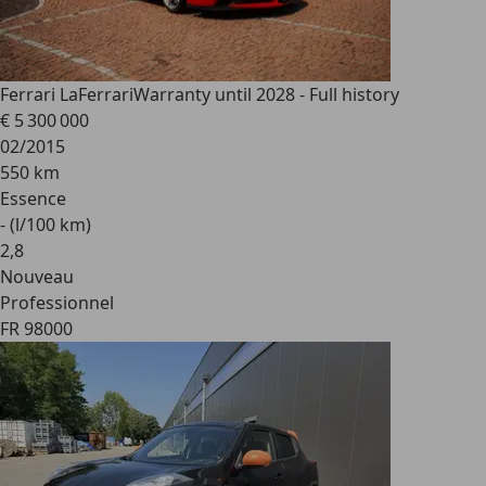
Ferrari LaFerrari
Warranty until 2028 - Full history
€ 5 300 000
02/2015
550 km
Essence
- (l/100 km)
2
,
8
Nouveau
Professionnel
FR 98000