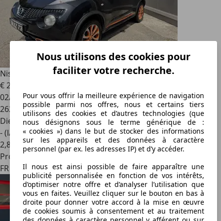
Nous utilisons des cookies pour
faciliter votre recherche.
Nissan Juke
1.5 DCi 110ch FAP Ministry Of Sound
€ 2 990
Pour vous offrir la meilleure expérience de navigation
02/2013
possible parmi nos offres, nous et certains tiers
262 690 km
utilisons des cookies et d’autres technologies (que
Diesel
nous désignons sous le terme générique de :
« cookies ») dans le but de stocker des informations
- (l/100 km)
sur les appareils et des données à caractère
2
,
8
personnel (par ex. les adresses IP) et d’y accéder.
Professionnel
Il nous est ainsi possible de faire apparaître une
FR 73420
publicité personnalisée en fonction de vos intérêts,
d’optimiser notre offre et d’analyser l’utilisation que
vous en faites. Veuillez cliquer sur le bouton en bas à
droite pour donner votre accord à la mise en œuvre
de cookies soumis à consentement et au traitement
des données à caractère personnel y afférent ou sur