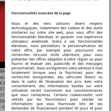
Fonctionnalités avancées de la page
Nous et des tiers utilisons divers moyens
technologiques, notamment des cookies et des outils
similaires sur notre site web, pour vous offrir des
fonctionnalités étendues et garantir une expérience
utilisateur améliorée. Grâce à ces fonctionnalités
étendues, nous permettons la personnalisation de
notre offre, par exemple pour poursuivre vos
recherches lors;une visite ultérieure, pour vous
présenter des offres adaptées à votre région ou pour
fournir et évaluer des publicités et des messages
personnalisés. Nous enregistrons votre adresse e-mail
BMW 530
530d 3.0 (E60) LCI 235ch Pack M Boîte
localement lorsque vous la fournissez pour des
automatique
recherches enregistrées, des véhicules favoris ou
dans le cadre de l'évaluation des prix. Avec votre
€ 8 000
consentement, des informations basées sur votre
07/2007
utilisation seront transmises aux concessionnaires
371 800 km
que vous contacterez. Certains cookies/outils sont
utilisés par les fournisseurs pour stocker les
Diesel
informations que vous fournissez lors de vos
- (l/100 km)
demandes de financement pendant 30 jours et pour