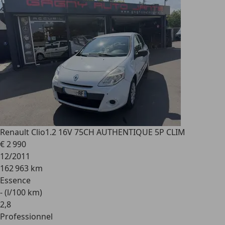
Renault Clio
1.2 16V 75CH AUTHENTIQUE 5P CLIM
€ 2 990
12/2011
162 963 km
Essence
- (l/100 km)
2
,
8
Professionnel