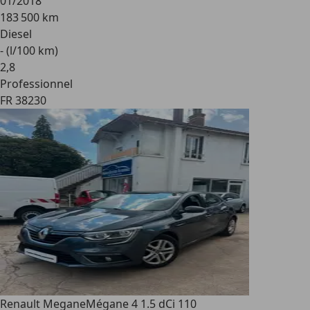
01/2018
183 500 km
Diesel
- (l/100 km)
2
,
8
Professionnel
FR 38230
Renault Megane
Mégane 4 1.5 dCi 110