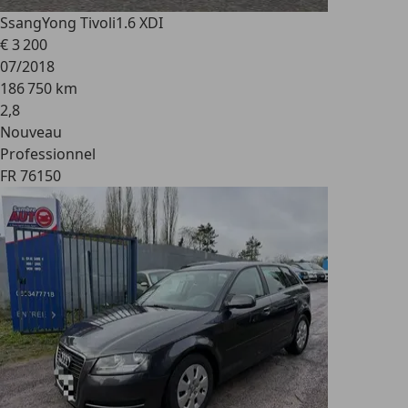
SsangYong Tivoli
1.6 XDI
€ 3 200
07/2018
186 750 km
2
,
8
Nouveau
Professionnel
FR 76150