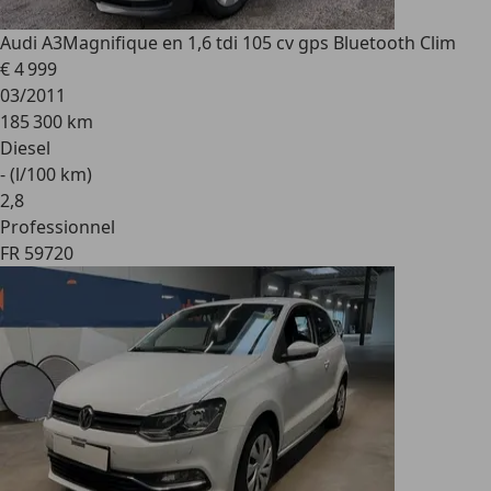
Audi A3
Magnifique en 1,6 tdi 105 cv gps Bluetooth Clim
€ 4 999
03/2011
185 300 km
Diesel
- (l/100 km)
2
,
8
Professionnel
FR 59720