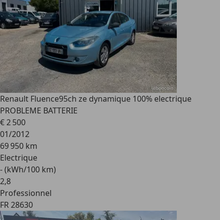
Renault Fluence
95ch ze dynamique 100% electrique
PROBLEME BATTERIE
€ 2 500
01/2012
69 950 km
Electrique
- (kWh/100 km)
2
,
8
Professionnel
FR 28630