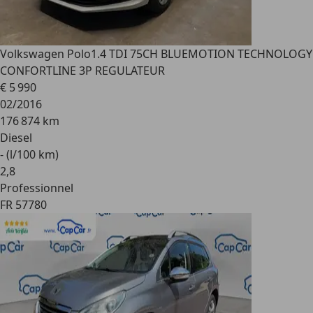
Volkswagen Polo
1.4 TDI 75CH BLUEMOTION TECHNOLOGY
CONFORTLINE 3P REGULATEUR
€ 5 990
02/2016
176 874 km
Diesel
- (l/100 km)
2
,
8
Professionnel
FR 57780