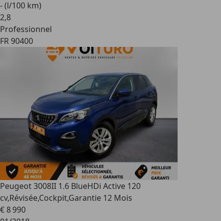
- (l/100 km)
2
,
8
Professionnel
FR 90400
Peugeot 3008
II 1.6 BlueHDi Active 120
cv,Révisée,Cockpit,Garantie 12 Mois
€ 8 990