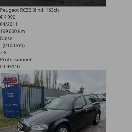
Peugeot RCZ
2.0l hdi 163ch
€ 4 990
04/2011
199 000 km
Diesel
- (l/100 km)
2
,
8
Professionnel
FR 95110