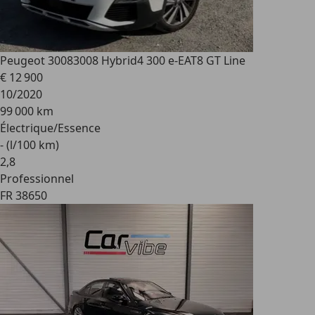
Peugeot 3008
3008 Hybrid4 300 e-EAT8 GT Line
€ 12 900
10/2020
99 000 km
Électrique/Essence
- (l/100 km)
2
,
8
Professionnel
FR 38650