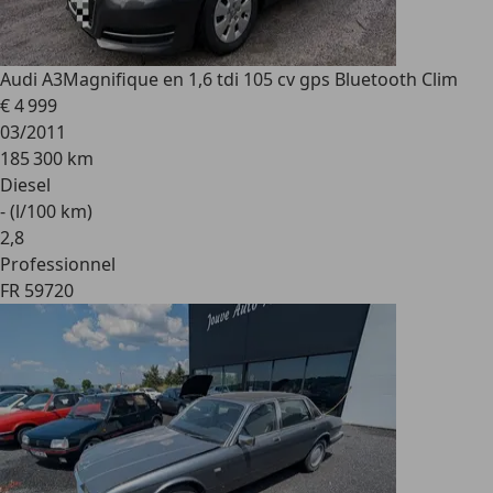
Audi A3
Magnifique en 1,6 tdi 105 cv gps Bluetooth Clim
€ 4 999
03/2011
185 300 km
Diesel
- (l/100 km)
2
,
8
Professionnel
FR 59720