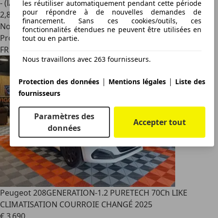
- (l/100 km)
les réutiliser automatiquement pendant cette période
pour répondre à de nouvelles demandes de
2
,
8
financement. Sans ces cookies/outils, ces
Nouveau
fonctionnalités étendues ne peuvent être utilisées en
Professionnel
tout ou en partie.
FR 98000
Nous travaillons avec 263 fournisseurs.
|
|
Protection des données
Mentions légales
Liste des
fournisseurs
Paramètres des
Accepter tout
données
Peugeot 208
GENERATION-1.2 PURETECH 70Ch LIKE
CLIMATISATION COURROIE CHANGÉ 2025
€ 3 690