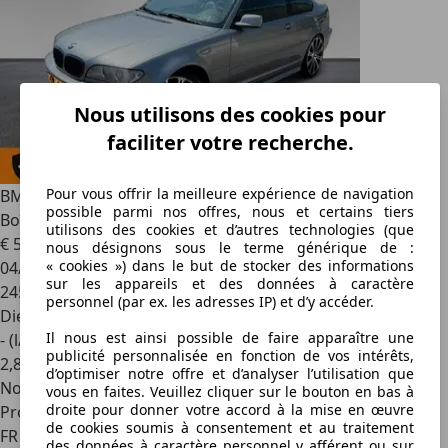
Nous utilisons des cookies pour
faciliter votre recherche.
Pour vous offrir la meilleure expérience de navigation
BMW 330
(E46) Véritable PACK M Coupé 320Cd 2.0 150cv
possible parmi nos offres, nous et certains tiers
Boîte AUTOMATIQUE
utilisons des cookies et d’autres technologies (que
€ 5 990
nous désignons sous le terme générique de :
« cookies ») dans le but de stocker des informations
04/2004
sur les appareils et des données à caractère
245 000 km
personnel (par ex. les adresses IP) et d’y accéder.
Diesel
Il nous est ainsi possible de faire apparaître une
- (l/100 km)
publicité personnalisée en fonction de vos intérêts,
2
,
8
d’optimiser notre offre et d’analyser l’utilisation que
Nouveau
vous en faites. Veuillez cliquer sur le bouton en bas à
droite pour donner votre accord à la mise en œuvre
Professionnel
de cookies soumis à consentement et au traitement
FR 38230
des données à caractère personnel y afférent ou sur