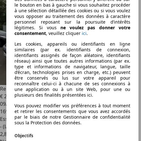
le bouton en bas à gauche si vous souhaitez procéder
à une sélection détaillée des cookies ou si vous voulez
vous opposer au traitement des données à caractère
personnel reposant sur la poursuite d’intérêts
légitimes. Si vous
ne voulez pas donner votre
consentement
, veuillez cliquer
ici
.
Les cookies, appareils ou identifiants en ligne
similaires (par ex. identifiants de connexion,
identifiants assignés de façon aléatoire, identifiants
réseau) ainsi que toutes autres informations (par ex.
type et informations de navigateur, langue, taille
d’écran, technologies prises en charge, etc.) peuvent
être conservés ou lus sur votre appareil pour
reconnaître celui-ci à chacune de ses connexions à
Renault Clio
1.2 authentique toit ouvrant Clim jantes
une application ou à un site Web, pour une ou
plusieurs des finalités présentées ici.
€ 2 500
09/2006
Vous pouvez modifier vos préférences à tout moment
169 580 km
et retirer les consentements que vous avez accordés
par le biais de notre Gestionnaire de confidentialité
Essence
sous la Protection des données.
- (l/100 km)
2
,
8
Objectifs