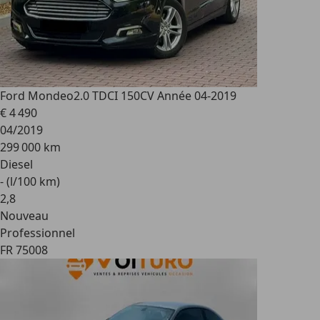
Ford Mondeo
2.0 TDCI 150CV Année 04-2019
€ 4 490
04/2019
299 000 km
Diesel
- (l/100 km)
2
,
8
Nouveau
Professionnel
FR 75008