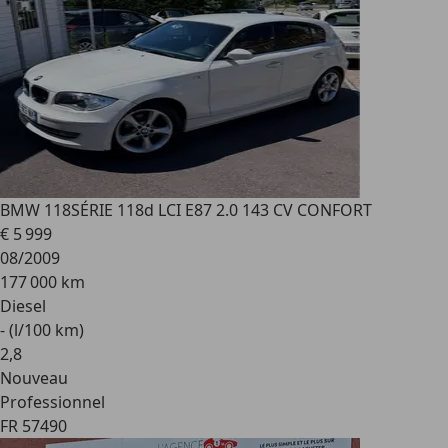
BMW 118
SÉRIE 118d LCI E87 2.0 143 CV CONFORT
€ 5 999
08/2009
177 000 km
Diesel
- (l/100 km)
2
,
8
Nouveau
Professionnel
FR 57490