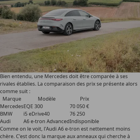
Bien entendu, une Mercedes doit être comparée à ses
rivales établies. La comparaison des prix se présente alors
comme suit :
Marque
Modèle
Prix
Mercedes
EQE 300
70 050 €
BMW
i5 eDrive40
76 250
Audi
A6 e-tron Advanced
Indisponible
Comme on le voit, l'Audi A6 e-tron est nettement moins
chère. C'est donc la marque aux anneaux qui cherche à