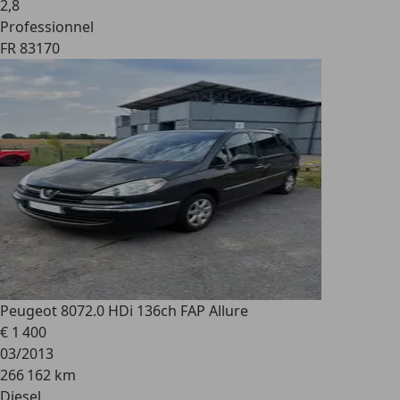
2
,
8
Professionnel
FR 83170
Peugeot 807
2.0 HDi 136ch FAP Allure
€ 1 400
03/2013
266 162 km
Diesel