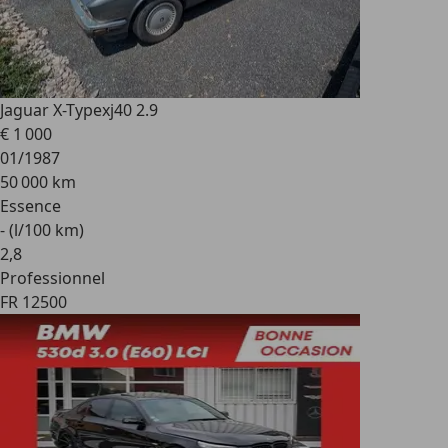
Jaguar X-Type
xj40 2.9
€ 1 000
01/1987
50 000 km
Essence
- (l/100 km)
2
,
8
Professionnel
FR 12500