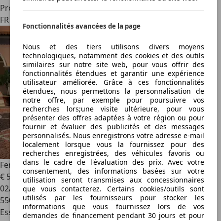
Professionnel
FR 76150
Fonctionnalités avancées de la page
Nous et des tiers utilisons divers moyens
technologiques, notamment des cookies et des outils
similaires sur notre site web, pour vous offrir des
fonctionnalités étendues et garantir une expérience
utilisateur améliorée. Grâce à ces fonctionnalités
étendues, nous permettons la personnalisation de
notre offre, par exemple pour poursuivre vos
recherches lors;une visite ultérieure, pour vous
présenter des offres adaptées à votre région ou pour
fournir et évaluer des publicités et des messages
personnalisés. Nous enregistrons votre adresse e-mail
localement lorsque vous la fournissez pour des
recherches enregistrées, des véhicules favoris ou
dans le cadre de l'évaluation des prix. Avec votre
Ferrari LaFerrari
Warranty until 2028 - Full history
consentement, des informations basées sur votre
€ 5 300 000
utilisation seront transmises aux concessionnaires
02/2015
que vous contacterez. Certains cookies/outils sont
utilisés par les fournisseurs pour stocker les
550 km
informations que vous fournissez lors de vos
Essence
demandes de financement pendant 30 jours et pour