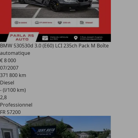
BMW 530
530d 3.0 (E60) LCI 235ch Pack M Boîte
automatique
€ 8 000
07/2007
371 800 km
Diesel
- (l/100 km)
2
,
8
Professionnel
FR 57200