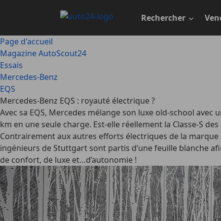
Passer
au
Rechercher
Ven
contenu
principal
Page d'accueil
Magazine AutoScout24
Essais
Mercedes-Benz
EQS
Mercedes-Benz EQS : royauté électrique ?
Avec sa EQS, Mercedes mélange son luxe old-school avec un
km en une seule charge. Est-elle réellement la Classe-S des 
Contrairement aux autres efforts électriques de la marque à 
ingénieurs de Stuttgart sont partis d’une feuille blanche 
de confort, de luxe et…d’autonomie !