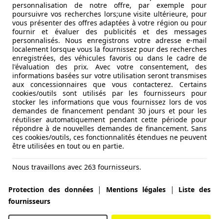
personnalisation de notre offre, par exemple pour
poursuivre vos recherches lors;une visite ultérieure, pour
vous présenter des offres adaptées à votre région ou pour
fournir et évaluer des publicités et des messages
personnalisés. Nous enregistrons votre adresse e-mail
localement lorsque vous la fournissez pour des recherches
enregistrées, des véhicules favoris ou dans le cadre de
l'évaluation des prix. Avec votre consentement, des
informations basées sur votre utilisation seront transmises
aux concessionnaires que vous contacterez. Certains
cookies/outils sont utilisés par les fournisseurs pour
stocker les informations que vous fournissez lors de vos
demandes de financement pendant 30 jours et pour les
voiture électrique, il s’agit bien évidemment de la batterie 
réutiliser automatiquement pendant cette période pour
répondre à de nouvelles demandes de financement. Sans
S lui confère une autonomie de…780 km ! Pour atteindre ce 
ces cookies/outils, ces fonctionnalités étendues ne peuvent
ctrique sur le train arrière de 245 kW (333 ch) et 568 Nm 
être utilisées en tout ou en partie.
son nom de code l’indique, il s’agit d’une version à trans
est assez pour faire passer cette grosse bête de plus de 2
Nous travaillons avec 263 fournisseurs.
TP. Ce qui reste, en tout et pour tout, au-dessus de la majo
|
|
utes ses cellules en 10 h grâce au chargeur embarqué de 11 k
Protection des données
Mentions légales
Liste des
Côté charge rapide, l’EQS acceptera jusqu’à 200 kW. Bien qu
fournisseurs
t capable de maintenir cette puissance pendant plus longte