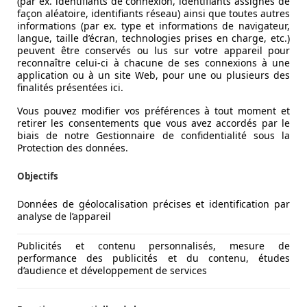
(par ex. identifiants de connexion, identifiants assignés de
façon aléatoire, identifiants réseau) ainsi que toutes autres
informations (par ex. type et informations de navigateur,
langue, taille d’écran, technologies prises en charge, etc.)
peuvent être conservés ou lus sur votre appareil pour
reconnaître celui-ci à chacune de ses connexions à une
application ou à un site Web, pour une ou plusieurs des
finalités présentées ici.
Vous pouvez modifier vos préférences à tout moment et
retirer les consentements que vous avez accordés par le
biais de notre Gestionnaire de confidentialité sous la
ue que la Classe S conventionnelle, cependant son empatteme
Protection des données.
de la très bonne habitabilité. Même le coffre (610 litres) est 
Objectifs
nt de la nouvelle EQS dépendra fortement…de la profondeur d
Données de géolocalisation précises et identification par
es au centre n’est disponible que sur le haut de gamme. On r
analyse de l’appareil
pour Mercedes de gonfler ses muscles, cet ensemble est un be
, une fonction », le Hyperscreen combine plusieurs affichag
Publicités et contenu personnalisés, mesure de
performance des publicités et du contenu, études
d’audience et développement de services