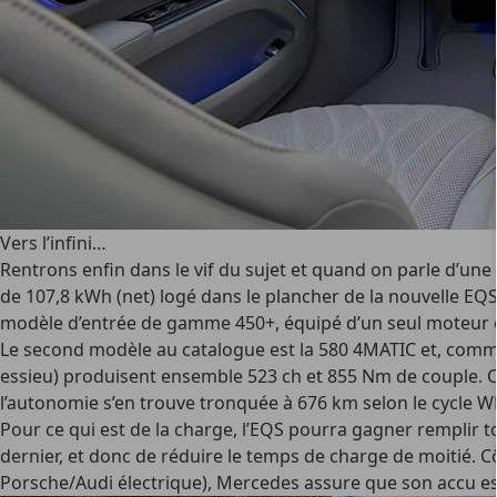
Vers l’infini…
Rentrons enfin dans le vif du sujet et quand on parle d’une 
de 107,8 kWh (net) logé dans le plancher de la nouvelle EQ
modèle d’entrée de gamme 450+, équipé d’un seul moteur éle
Le second modèle au catalogue est la 580 4MATIC et, comme 
essieu) produisent ensemble 523 ch et 855 Nm de couple. C’
l’autonomie s’en trouve tronquée à 676 km selon le cycle WL
Pour ce qui est de la charge, l’EQS pourra gagner remplir to
dernier, et donc de réduire le temps de charge de moitié. 
Porsche/Audi électrique), Mercedes assure que son accu es