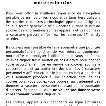
votre recherche.
Pour vous offrir la meilleure expérience de navigation
possible parmi nos offres, nous et certains tiers utilisons
lus grand de la famille emboîte le pas. Rien d’étonnant, apr
des cookies et d’autres technologies (que nous désignons
ge à Tuscaloosa, en Alabama (USA).
sous le terme générique de : « cookies ») dans le but de
stocker des informations sur les appareils et des données
à caractère personnel (par ex. les adresses IP) et d’y
mier regard. Certes, les deux bêtes allemandes émanent tou
accéder.
 son propre style. Pour ce facelift, Mercedes ne touche pas 
Il nous est ainsi possible de faire apparaître une publicité
personnalisée en fonction de vos intérêts, d’optimiser
notre offre et d’analyser l’utilisation que vous en faites.
Veuillez cliquer sur le bouton en bas à droite pour donner
votre accord à la mise en œuvre de cookies soumis à
consentement et au traitement des données à caractère
personnel y afférent ou sur le bouton en bas à gauche si
vous souhaitez procéder à une sélection détaillée des
cookies ou si vous voulez vous opposer au traitement des
données à caractère personnel reposant sur la poursuite
d’intérêts légitimes. Si vous
ne voulez pas donner votre
consentement
, veuillez cliquer
ici
.
Les cookies, appareils ou identifiants en ligne similaires