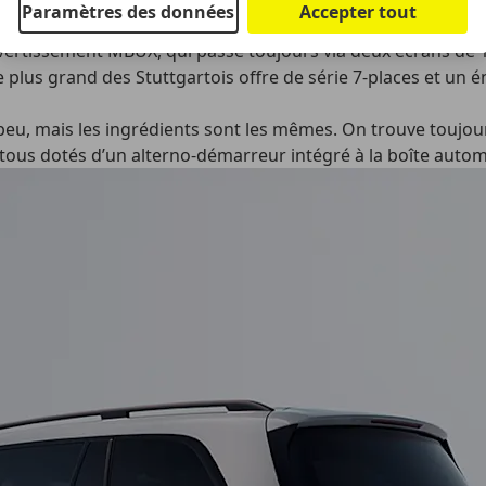
Paramètres des données
Accepter tout
vertissement MBUX, qui passe toujours via deux écrans de
le plus grand des Stuttgartois offre de série 7-places et un 
 peu, mais les ingrédients sont les mêmes. On trouve toujours 
ous dotés d’un alterno-démarreur intégré à la boîte automat