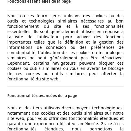
Fonctions essentielles de la page
Nous ou ces fournisseurs utilisons des cookies ou des
, les champions du jeu des « 7 différences » auront déjà not
outils et technologies similaires nécessaires au bon
 aussi, pour devenir « visuellement proéminant ». Ah, merci
fonctionnement du site et à ses fonctionnalités
essentielles. Ils sont généralement utilisés en réponse à
l'activité de l'utilisateur pour activer des fonctions
 de 4 ans pour noter les différences. Enfin, LA différence. E
importantes telles que la définition et la gestion des
 4 branches, les autres ont droit à la variante plus sobre.
informations de connexion ou des préférences de
confidentialité. L'utilisation de ces cookies ou technologies
mmage…
similaires ne peut généralement pas être désactivée.
Cependant, certains navigateurs peuvent bloquer ces
cookies ou outils similaires ou vous en avertir. Le blocage
de ces cookies ou outils similaires peut affecter la
fonctionnalité du site web.
Fonctionnalités avancées de la page
Nous et des tiers utilisons divers moyens technologiques,
notamment des cookies et des outils similaires sur notre
site web, pour vous offrir des fonctionnalités étendues et
garantir une expérience utilisateur améliorée. Grâce à ces
fonctionnalités étendues, nous permettons la