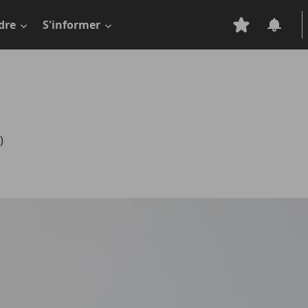
dre
S'informer
)