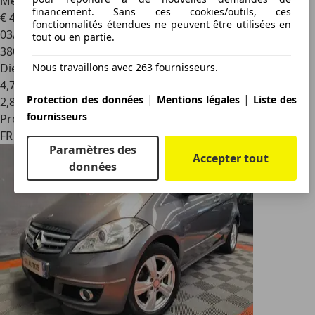
Mercedes-Benz E 220
Mercedes E220 2.2 CDI 170ch
financement. Sans ces cookies/outils, ces
€ 4 900
fonctionnalités étendues ne peuvent être utilisées en
03/2014
tout ou en partie.
380 000 km
Diesel
Nous travaillons avec 263 fournisseurs.
4,7 l/100 km (mixte)
|
|
Protection des données
Mentions légales
Liste des
2
,
8
fournisseurs
Professionnel
FR 50700
Paramètres des
Accepter tout
données