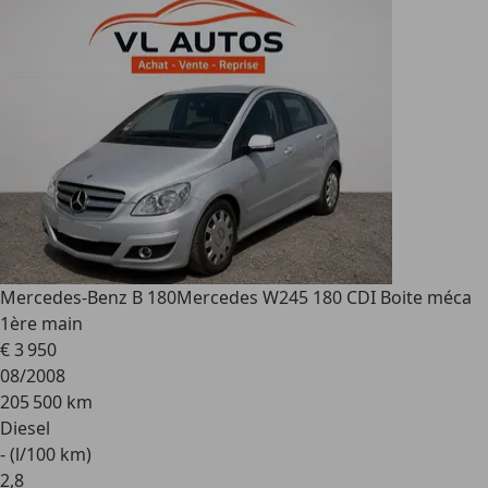
Mercedes-Benz B 180
Mercedes W245 180 CDI Boite méca
1ère main
€ 3 950
08/2008
205 500 km
Diesel
- (l/100 km)
2
,
8