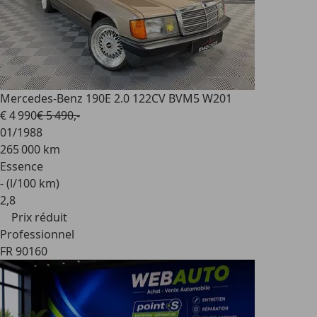
Mercedes-Benz 190
E 2.0 122CV BVM5 W201
€ 4 990
€ 5 490,-
01/1988
265 000 km
Essence
- (l/100 km)
2
,
8
Prix réduit
Professionnel
FR 90160