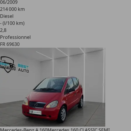
06/2009
214 000 km
Diesel
- (l/100 km)
2
,
8
Professionnel
FR 69630
Mercedes-Benz A 160
Mercedes 160 CLASSIC SEMI