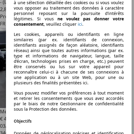
- (l/100 km)
à une sélection détaillée des cookies ou si vous voulez
vous opposer au traitement des données à caractère
2
,
8
personnel reposant sur la poursuite d’intérêts
Professionnel
légitimes. Si vous
ne voulez pas donner votre
FR 68310
consentement
, veuillez cliquer
ici
.
Les cookies, appareils ou identifiants en ligne
similaires (par ex. identifiants de connexion,
identifiants assignés de façon aléatoire, identifiants
réseau) ainsi que toutes autres informations (par ex.
type et informations de navigateur, langue, taille
d’écran, technologies prises en charge, etc.) peuvent
être conservés ou lus sur votre appareil pour
reconnaître celui-ci à chacune de ses connexions à
une application ou à un site Web, pour une ou
plusieurs des finalités présentées ici.
Vous pouvez modifier vos préférences à tout moment
et retirer les consentements que vous avez accordés
par le biais de notre Gestionnaire de confidentialité
sous la Protection des données.
Mercedes-Benz C 270
270 CDI ELEGANCE PACK LUXE BA
€ 4 400
Objectifs
03/2004
346 520 km
Données de géolocalisation précises et identification