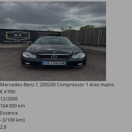
Mercedes-Benz C 200
200 Compressor 1 ères mains
€ 4 990
12/2006
164 000 km
Essence
- (l/100 km)
2
,
8