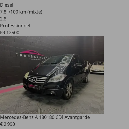
Diesel
7,8 l/100 km (mixte)
2
,
8
Professionnel
FR 12500
Mercedes-Benz A 180
180 CDI Avantgarde
€ 2 990