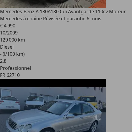
Mercedes-Benz A 180
A180 Cdi Avantgarde 110cv Moteur
Mercedes à chaîne Révisée et garantie 6 mois
€ 4 990
10/2009
129 000 km
Diesel
- (l/100 km)
2
,
8
Professionnel
FR 62710