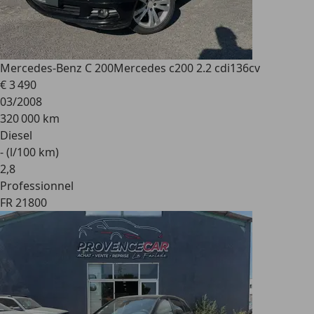
Mercedes-Benz C 200
Mercedes c200 2.2 cdi136cv
€ 3 490
03/2008
320 000 km
Diesel
- (l/100 km)
2
,
8
Professionnel
FR 21800