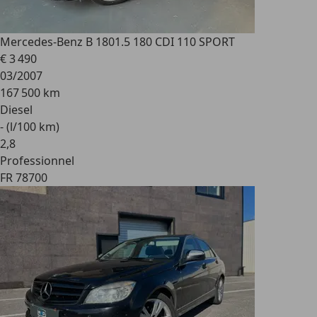
Mercedes-Benz B 180
1.5 180 CDI 110 SPORT
€ 3 490
03/2007
167 500 km
Diesel
- (l/100 km)
2
,
8
Professionnel
FR 78700