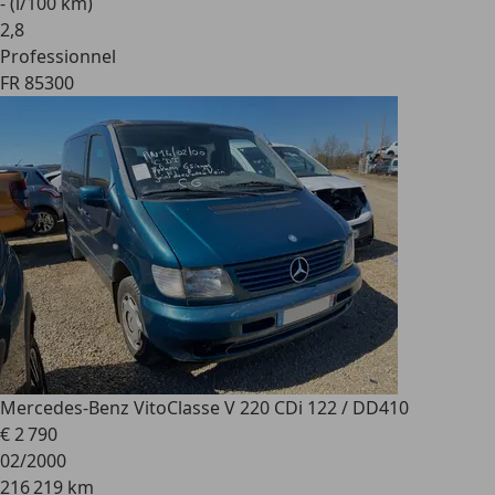
- (l/100 km)
2
,
8
Professionnel
FR 85300
Mercedes-Benz Vito
Classe V 220 CDi 122 / DD410
€ 2 790
02/2000
216 219 km