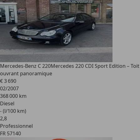
Mercedes-Benz C 220
Mercedes 220 CDI Sport Edition – Toit
ouvrant panoramique
€ 3 690
02/2007
368 000 km
Diesel
- (l/100 km)
2
,
8
Professionnel
FR 57140