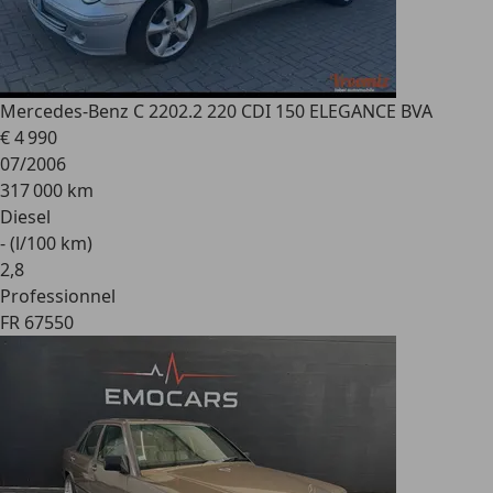
Mercedes-Benz C 220
2.2 220 CDI 150 ELEGANCE BVA
€ 4 990
07/2006
317 000 km
Diesel
- (l/100 km)
2
,
8
Professionnel
FR 67550