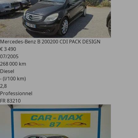
Mercedes-Benz B 200
200 CDI PACK DESIGN
€ 3 490
07/2005
268 000 km
Diesel
- (l/100 km)
2
,
8
Professionnel
FR 83210