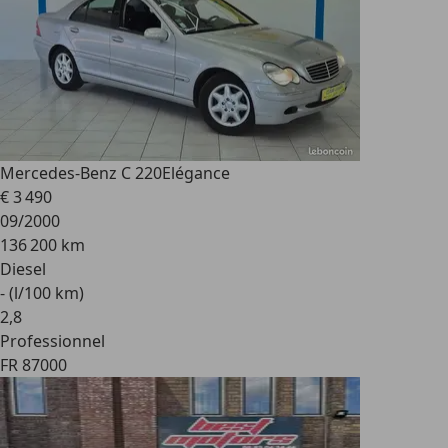
Mercedes-Benz C 220
Elégance
€ 3 490
09/2000
136 200 km
Diesel
- (l/100 km)
2
,
8
Professionnel
FR 87000