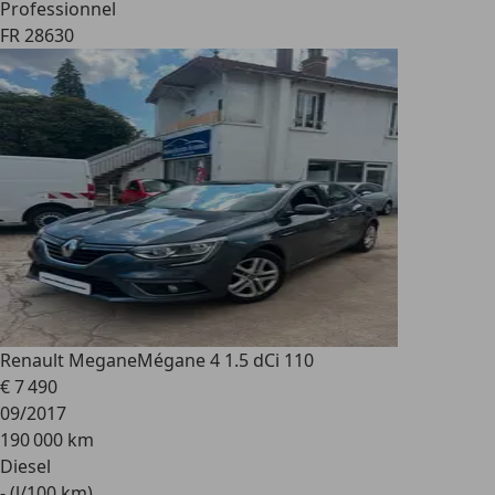
Professionnel
FR 28630
Renault Megane
Mégane 4 1.5 dCi 110
€ 7 490
09/2017
190 000 km
Diesel
- (l/100 km)