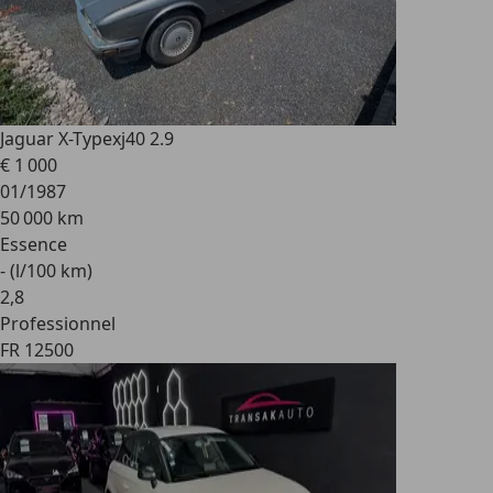
Jaguar X-Type
xj40 2.9
€ 1 000
01/1987
50 000 km
Essence
- (l/100 km)
2
,
8
Professionnel
FR 12500