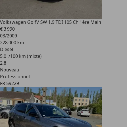
Volkswagen Golf
V SW 1.9 TDI 105 Ch 1ère Main
€ 3 990
03/2009
228 000 km
Diesel
5,0 l/100 km (mixte)
2
,
8
Nouveau
Professionnel
FR 59229