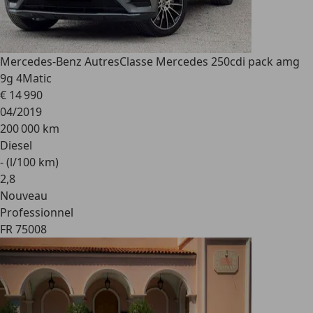
Mercedes-Benz Autres
Classe Mercedes 250cdi pack amg
9g 4Matic
€ 14 990
04/2019
200 000 km
Diesel
- (l/100 km)
2
,
8
Nouveau
Professionnel
FR 75008