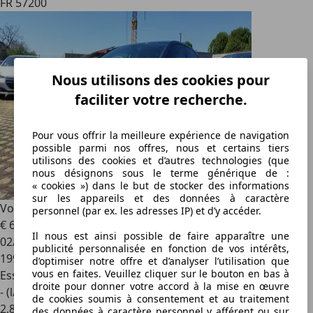
FR 57200
Nous utilisons des cookies pour
faciliter votre recherche.
Pour vous offrir la meilleure expérience de navigation
possible parmi nos offres, nous et certains tiers
utilisons des cookies et d’autres technologies (que
nous désignons sous le terme générique de :
« cookies ») dans le but de stocker des informations
sur les appareils et des données à caractère
Volkswagen Golf
Vw 1.4 tfsi 122 carat dsg 5 portes
personnel (par ex. les adresses IP) et d’y accéder.
€ 6 600
Il nous est ainsi possible de faire apparaître une
02/2014
publicité personnalisée en fonction de vos intérêts,
199 980 km
d’optimiser notre offre et d’analyser l’utilisation que
vous en faites. Veuillez cliquer sur le bouton en bas à
Essence
droite pour donner votre accord à la mise en œuvre
- (l/100 km)
de cookies soumis à consentement et au traitement
2
,
8
des données à caractère personnel y afférent ou sur