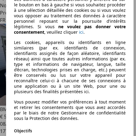
le bouton en bas à gauche si vous souhaitez procéder
Nouveau
à une sélection détaillée des cookies ou si vous voulez
Professionnel
vous opposer au traitement des données à caractère
FR 57390
personnel reposant sur la poursuite d’intérêts
légitimes. Si vous
ne voulez pas donner votre
consentement
, veuillez cliquer
ici
.
Les cookies, appareils ou identifiants en ligne
similaires (par ex. identifiants de connexion,
identifiants assignés de façon aléatoire, identifiants
réseau) ainsi que toutes autres informations (par ex.
type et informations de navigateur, langue, taille
d’écran, technologies prises en charge, etc.) peuvent
être conservés ou lus sur votre appareil pour
reconnaître celui-ci à chacune de ses connexions à
une application ou à un site Web, pour une ou
plusieurs des finalités présentées ici.
Vous pouvez modifier vos préférences à tout moment
et retirer les consentements que vous avez accordés
BMW 118
SÉRIE 118d LCI E87 2.0 143 CV CONFORT
par le biais de notre Gestionnaire de confidentialité
€ 5 999
sous la Protection des données.
08/2009
177 000 km
Objectifs