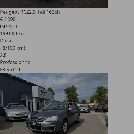
Peugeot RCZ
2.0l hdi 163ch
€ 4 990
04/2011
199 000 km
Diesel
- (l/100 km)
2
,
8
Professionnel
FR 95110