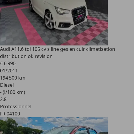
Audi A1
1.6 tdi 105 cv s line ges en cuir climatisation
distribution ok revision
€ 6 990
01/2011
194 500 km
Diesel
- (l/100 km)
2
,
8
Professionnel
FR 04100