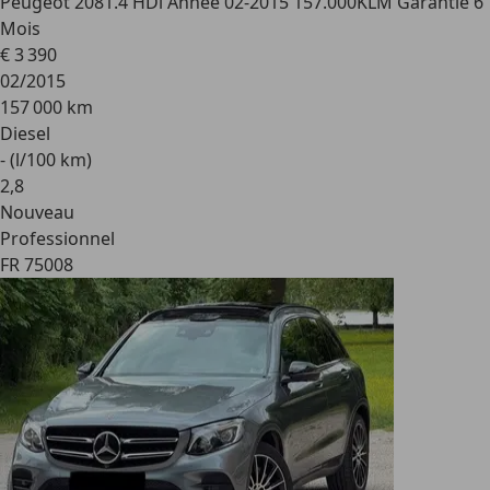
Peugeot 208
1.4 HDi Année 02-2015 157.000KLM Garantie 6
Mois
€ 3 390
02/2015
157 000 km
Diesel
- (l/100 km)
2
,
8
Nouveau
Professionnel
FR 75008