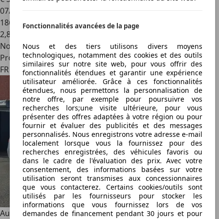
07/2018
186 750 km
Fonctionnalités avancées de la page
2
,
8
Nouveau
Nous et des tiers utilisons divers moyens
technologiques, notamment des cookies et des outils
Professionnel
similaires sur notre site web, pour vous offrir des
FR 76150
fonctionnalités étendues et garantir une expérience
utilisateur améliorée. Grâce à ces fonctionnalités
étendues, nous permettons la personnalisation de
notre offre, par exemple pour poursuivre vos
recherches lors;une visite ultérieure, pour vous
présenter des offres adaptées à votre région ou pour
fournir et évaluer des publicités et des messages
personnalisés. Nous enregistrons votre adresse e-mail
localement lorsque vous la fournissez pour des
recherches enregistrées, des véhicules favoris ou
dans le cadre de l'évaluation des prix. Avec votre
consentement, des informations basées sur votre
utilisation seront transmises aux concessionnaires
que vous contacterez. Certains cookies/outils sont
utilisés par les fournisseurs pour stocker les
informations que vous fournissez lors de vos
Audi A4
2.0 TDI 150 ch Berline Ambiente
demandes de financement pendant 30 jours et pour