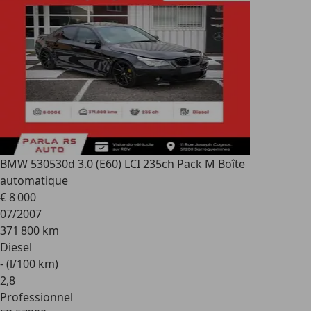
BMW 530
530d 3.0 (E60) LCI 235ch Pack M Boîte
automatique
€ 8 000
07/2007
371 800 km
Diesel
- (l/100 km)
2
,
8
Professionnel