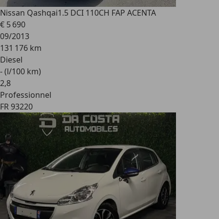
Nissan Qashqai
1.5 DCI 110CH FAP ACENTA
€ 5 690
09/2013
131 176 km
Diesel
- (l/100 km)
2
,
8
Professionnel
FR 93220