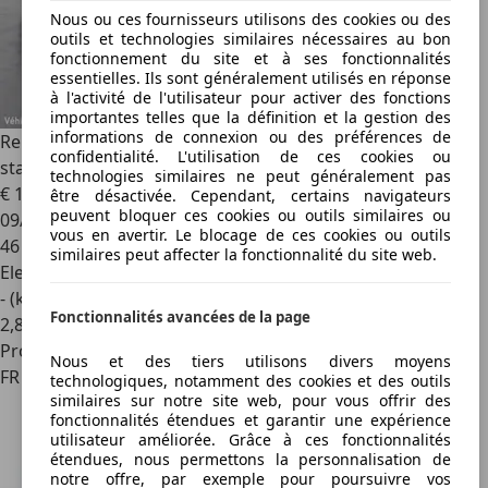
Nous ou ces fournisseurs utilisons des cookies ou des
outils et technologies similaires nécessaires au bon
fonctionnement du site et à ses fonctionnalités
essentielles. Ils sont généralement utilisés en réponse
à l'activité de l'utilisateur pour activer des fonctions
importantes telles que la définition et la gestion des
informations de connexion ou des préférences de
Renault Megane E-Tech
Megane E-Tech EV40 130ch
confidentialité. L'utilisation de ces cookies ou
standard charge Equilibre
technologies similaires ne peut généralement pas
€ 18 980
être désactivée. Cependant, certains navigateurs
peuvent bloquer ces cookies ou outils similaires ou
09/2022
vous en avertir. Le blocage de ces cookies ou outils
46 000 km
similaires peut affecter la fonctionnalité du site web.
Electrique
- (kWh/100 km)
Fonctionnalités avancées de la page
2
,
8
Professionnel
Nous et des tiers utilisons divers moyens
FR 59229
technologiques, notamment des cookies et des outils
similaires sur notre site web, pour vous offrir des
fonctionnalités étendues et garantir une expérience
utilisateur améliorée. Grâce à ces fonctionnalités
étendues, nous permettons la personnalisation de
notre offre, par exemple pour poursuivre vos