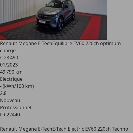
Renault Megane E-Tech
Equilibre EV60 220ch optimum
charge
€ 23 490
01/2023
49 790 km
Electrique
- (kWh/100 km)
2
,
8
Nouveau
Professionnel
FR 22440
Renault Megane E-Tech
E-Tech Electric EV60 220ch Techno