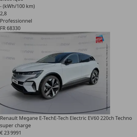
- (kWh/100 km)
2
,
8
Professionnel
FR 68330
Renault Megane E-Tech
E-Tech Electric EV60 220ch Techno
super charge
€ 23 999
1