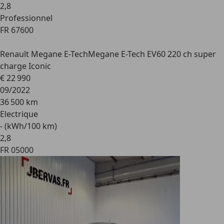
2
,
8
Professionnel
FR 67600
Renault Megane E-Tech
Megane E-Tech EV60 220 ch super
charge Iconic
€ 22 990
09/2022
36 500 km
Electrique
- (kWh/100 km)
2
,
8
FR 05000