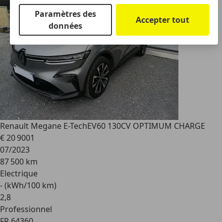
Paramètres des
Accepter tout
données
Renault Megane E-Tech
EV60 130CV OPTIMUM CHARGE
€ 20 900
1
07/2023
87 500 km
Electrique
- (kWh/100 km)
2
,
8
Professionnel
FR 64360