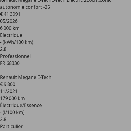
Renault Megane E-Tech
E-Tech Electric 220ch Iconic
autonomie confort -25
€ 41 399
1
05/2026
6 000 km
Electrique
- (kWh/100 km)
2
,
8
Professionnel
FR 68330
Renault Megane E-Tech
€ 9 800
11/2021
179 000 km
Électrique/Essence
- (l/100 km)
2
,
8
Particulier