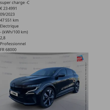
super charge -C
€ 23 499
1
09/2023
47 551 km
Electrique
- (kWh/100 km)
2
,
8
Professionnel
FR 68000