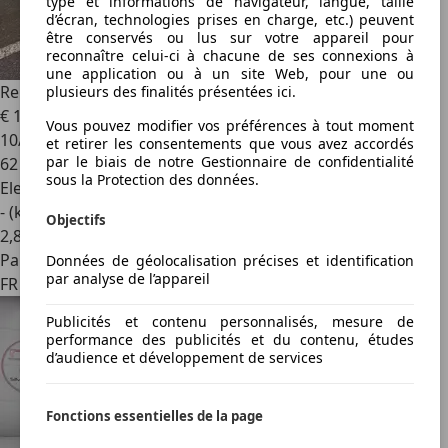
type et informations de navigateur, langue, taille
d’écran, technologies prises en charge, etc.) peuvent
être conservés ou lus sur votre appareil pour
reconnaître celui-ci à chacune de ses connexions à
une application ou à un site Web, pour une ou
Renault Megane E-Tech
Megane E-Tech 60 kWh Evolution
plusieurs des finalités présentées ici.
€ 18 500
Vous pouvez modifier vos préférences à tout moment
10/2022
et retirer les consentements que vous avez accordés
par le biais de notre Gestionnaire de confidentialité
62 890 km
sous la Protection des données.
Electrique
- (kWh/100 km)
Objectifs
2
,
8
Particulier
Données de géolocalisation précises et identification
par analyse de l’appareil
FR 68600
Publicités et contenu personnalisés, mesure de
performance des publicités et du contenu, études
d’audience et développement de services
Fonctions essentielles de la page