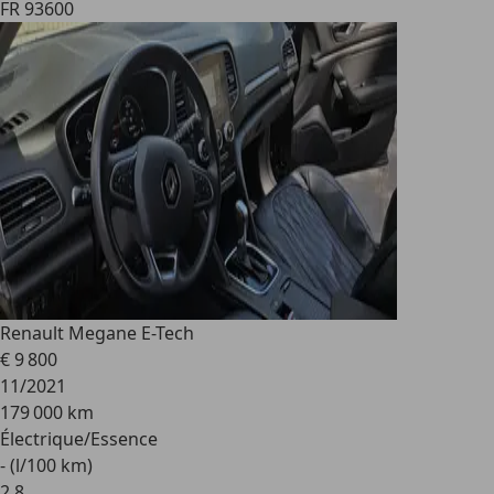
FR 93600
Renault Megane E-Tech
€ 9 800
11/2021
179 000 km
Électrique/Essence
- (l/100 km)
2
,
8