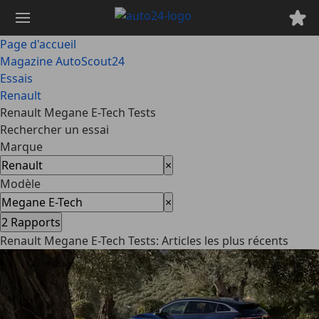
Passer
au
contenu
Page d'accueil
principal
Magazine AutoScout24
Essais
Renault
Renault Megane E-Tech Tests
Rechercher un essai
Marque
×
Modèle
×
2
Rapports
Renault Megane E-Tech Tests: Articles les plus récents