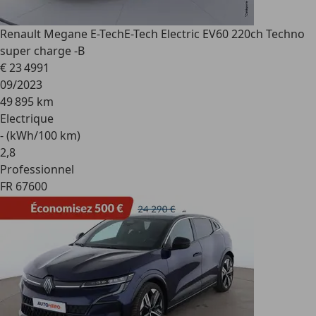
Renault Megane E-Tech
E-Tech Electric EV60 220ch Techno
super charge -B
€ 23 499
1
09/2023
49 895 km
Electrique
- (kWh/100 km)
2
,
8
Professionnel
FR 67600