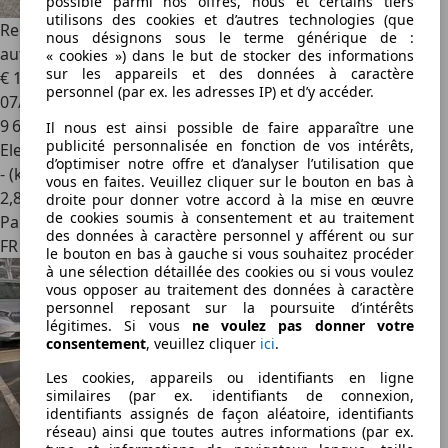
possible parmi nos offres, nous et certains tiers
utilisons des cookies et d’autres technologies (que
Renault Megane E-Tech
Megane e-tech 220 techno
nous désignons sous le terme générique de :
automne confort
« cookies ») dans le but de stocker des informations
sur les appareils et des données à caractère
€ 18 000
personnel (par ex. les adresses IP) et d’y accéder.
07/2025
9 600 km
Il nous est ainsi possible de faire apparaître une
publicité personnalisée en fonction de vos intérêts,
Electrique
d’optimiser notre offre et d’analyser l’utilisation que
- (kWh/100 km)
vous en faites. Veuillez cliquer sur le bouton en bas à
2
,
8
droite pour donner votre accord à la mise en œuvre
de cookies soumis à consentement et au traitement
Particulier
des données à caractère personnel y afférent ou sur
FR 69330
le bouton en bas à gauche si vous souhaitez procéder
à une sélection détaillée des cookies ou si vous voulez
vous opposer au traitement des données à caractère
personnel reposant sur la poursuite d’intérêts
légitimes. Si vous
ne voulez pas donner votre
consentement
, veuillez cliquer
ici
.
Les cookies, appareils ou identifiants en ligne
similaires (par ex. identifiants de connexion,
identifiants assignés de façon aléatoire, identifiants
réseau) ainsi que toutes autres informations (par ex.