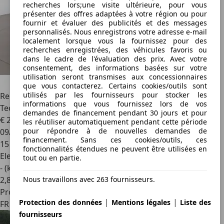
recherches lors;une visite ultérieure, pour vous
présenter des offres adaptées à votre région ou pour
fournir et évaluer des publicités et des messages
personnalisés. Nous enregistrons votre adresse e-mail
localement lorsque vous la fournissez pour des
recherches enregistrées, des véhicules favoris ou
dans le cadre de l'évaluation des prix. Avec votre
consentement, des informations basées sur votre
utilisation seront transmises aux concessionnaires
que vous contacterez. Certains cookies/outils sont
utilisés par les fournisseurs pour stocker les
Renault Megane E-Tech
E-Tech EV40 Standard Charge
informations que vous fournissez lors de vos
Techno
demandes de financement pendant 30 jours et pour
€ 20 790
les réutiliser automatiquement pendant cette période
pour répondre à de nouvelles demandes de
09/2022
financement. Sans ces cookies/outils, ces
15 165 km
fonctionnalités étendues ne peuvent être utilisées en
Electrique
tout ou en partie.
- (kWh/100 km)
2
,
8
Nous travaillons avec 263 fournisseurs.
Professionnel
|
|
Protection des données
Mentions légales
Liste des
FR 92130
fournisseurs