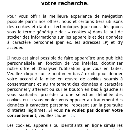
 imposants car, surtout à l'écran, cette Skoda ressemble à g
votre recherche.
'est pas seulement une impression visuelle. Grâce à son gro
Pour vous offrir la meilleure expérience de navigation
possible parmi nos offres, nous et certains tiers utilisons
 est également garni de matériaux dignes de ce nom, dans un
des cookies et d’autres technologies (que nous désignons
ercialise plus sa sœur tchèque comme une simple alternati
sous le terme générique de : « cookies ») dans le but de
stocker des informations sur les appareils et des données
à caractère personnel (par ex. les adresses IP) et d’y
accéder.
Il nous est ainsi possible de faire apparaître une publicité
personnalisée en fonction de vos intérêts, d’optimiser
notre offre et d’analyser l’utilisation que vous en faites.
Veuillez cliquer sur le bouton en bas à droite pour donner
votre accord à la mise en œuvre de cookies soumis à
consentement et au traitement des données à caractère
personnel y afférent ou sur le bouton en bas à gauche si
vous souhaitez procéder à une sélection détaillée des
cookies ou si vous voulez vous opposer au traitement des
données à caractère personnel reposant sur la poursuite
d’intérêts légitimes. Si vous
ne voulez pas donner votre
consentement
, veuillez cliquer
ici
.
Les cookies, appareils ou identifiants en ligne similaires