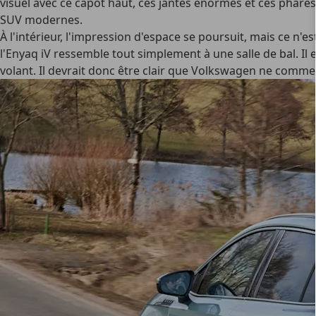
visuel avec ce capot haut, ces jantes énormes et ces phares
SUV modernes.
À l'intérieur, l'impression d'espace se poursuit, mais ce n
l'Enyaq iV ressemble tout simplement à une salle de bal. Il
volant. Il devrait donc être clair que Volkswagen ne comm