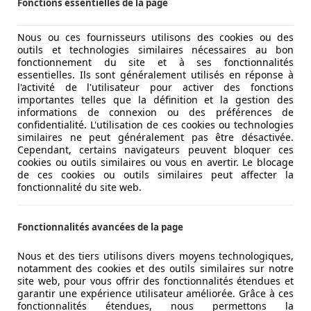
Fonctions essentielles de la page
tre modèle d’essai 80X. Le constructeur annonce une auton
al. Avec une consommation moyenne de 22,6 kWh, l’autonomie
Nous ou ces fournisseurs utilisons des cookies ou des
à 125 kW, ce qui la remplira en 45 minutes environ. Pour la p
outils et technologies similaires nécessaires au bon
es motrices. En plus de l'habituel moteur électrique de 204 
fonctionnement du site et à ses fonctionnalités
 et 425 Nm de couple aux quatre roues en même temps, ce qui
essentielles. Ils sont généralement utilisés en réponse à
l'activité de l'utilisateur pour activer des fonctions
importantes telles que la définition et la gestion des
informations de connexion ou des préférences de
confidentialité. L'utilisation de ces cookies ou technologies
similaires ne peut généralement pas être désactivée.
Cependant, certains navigateurs peuvent bloquer ces
cookies ou outils similaires ou vous en avertir. Le blocage
de ces cookies ou outils similaires peut affecter la
fonctionnalité du site web.
Fonctionnalités avancées de la page
Nous et des tiers utilisons divers moyens technologiques,
notamment des cookies et des outils similaires sur notre
site web, pour vous offrir des fonctionnalités étendues et
garantir une expérience utilisateur améliorée. Grâce à ces
fonctionnalités étendues, nous permettons la