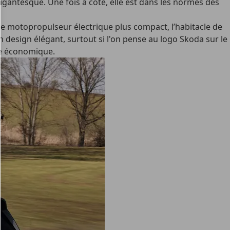
igantesque. Une fois à côté, elle est dans les normes des
upe motopropulseur électrique plus compact, l’habitacle de
 design élégant, surtout si l'on pense au logo Skoda sur le
ve économique.