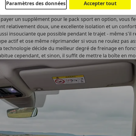
Paramètres des données
Accepter tout
ves d'une RS se ressent presque immédiatement. Malgré ses 
es moteurs électriques ont été calibrés : à l'accélération, i
 payer un supplément pour le pack sport en option, vous fer
ent relativement doux, une excellente isolation et un confor
ussi insouciante que possible pendant le trajet - même s'il re
ype actif et ose même réprimander si vous ne roulez pas asse
a technologie décide du meilleur degré de freinage en fonct
abitue cependant, et sinon, il suffit de mettre la boîte en m