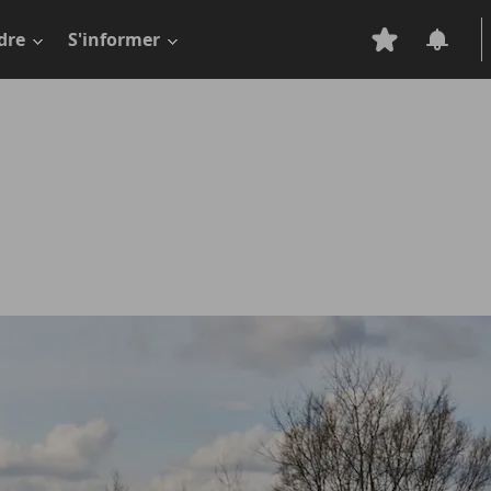
dre
S'informer