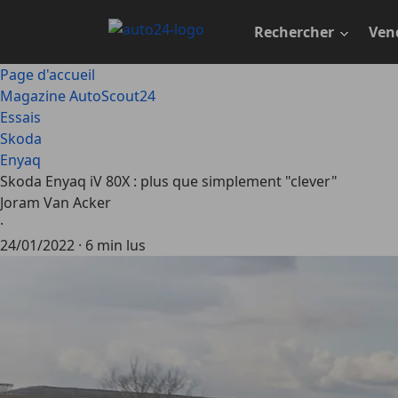
Passer
au
Rechercher
Ven
contenu
principal
Page d'accueil
Magazine AutoScout24
Essais
Skoda
Enyaq
Skoda Enyaq iV 80X : plus que simplement "clever"
Joram Van Acker
·
24/01/2022
·
6 min lus