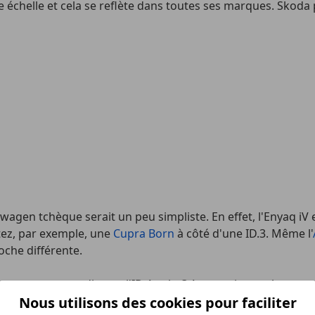
 échelle et cela se reflète dans toutes ses marques. Skoda
en tchèque serait un peu simpliste. En effet, l'Enyaq iV est
ez, par exemple, une
Cupra Born
à côté d'une ID.3. Même l'
che différente.
n monospace, tandis que l'ID.4 et le Q4 e-tron jouent la ca
uver une troisième rangée de sièges cachée dans le coffre - 
Nous utilisons des cookies pour faciliter