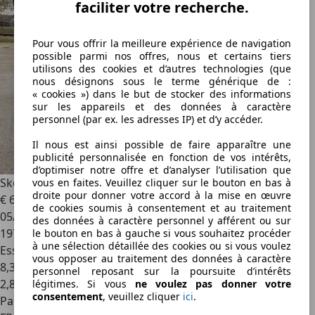
faciliter votre recherche.
Pour vous offrir la meilleure expérience de navigation
possible parmi nos offres, nous et certains tiers
utilisons des cookies et d’autres technologies (que
nous désignons sous le terme générique de :
« cookies ») dans le but de stocker des informations
sur les appareils et des données à caractère
personnel (par ex. les adresses IP) et d’y accéder.
Il nous est ainsi possible de faire apparaître une
publicité personnalisée en fonction de vos intérêts,
d’optimiser notre offre et d’analyser l’utilisation que
Skoda Superb
Superb 1.8 TFSI 160 4x4 Praha
vous en faites. Veuillez cliquer sur le bouton en bas à
droite pour donner votre accord à la mise en œuvre
€ 6 490
de cookies soumis à consentement et au traitement
05/2009
des données à caractère personnel y afférent ou sur
197 000 km
le bouton en bas à gauche si vous souhaitez procéder
à une sélection détaillée des cookies ou si vous voulez
Essence
vous opposer au traitement des données à caractère
8,3 l/100 km (mixte)
personnel reposant sur la poursuite d’intérêts
2
,
8
légitimes. Si vous
ne voulez pas donner votre
consentement
, veuillez cliquer
ici
.
Particulier