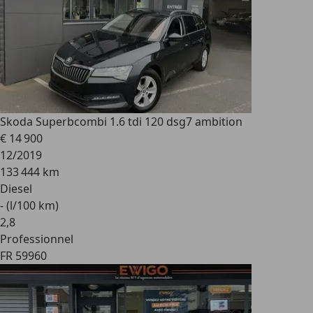
Skoda Superb
combi 1.6 tdi 120 dsg7 ambition
€ 14 900
12/2019
133 444 km
Diesel
- (l/100 km)
2
,
8
Professionnel
FR 59960