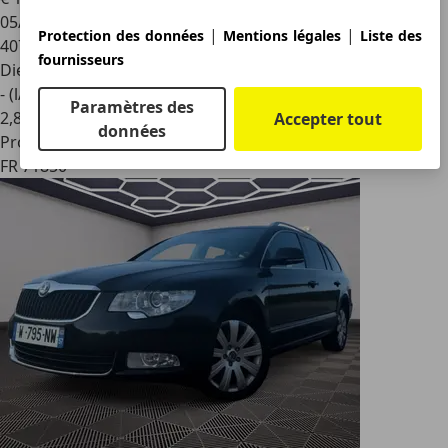
05/2022
|
|
Protection des données
Mentions légales
Liste des
407 000 km
fournisseurs
Diesel
- (l/100 km)
Paramètres des
2
,
8
Accepter tout
données
Professionnel
FR 71850