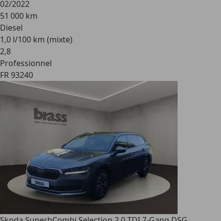
02/2022
51 000 km
Diesel
1,0 l/100 km (mixte)
2
,
8
Professionnel
FR 93240
Skoda Superb
Combi Selection 2.0 TDI 7-Gang DSG