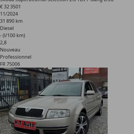
€ 32 350
1
11/2024
31 890 km
Diesel
- (l/100 km)
2
,
8
Nouveau
Professionnel
FR 75006