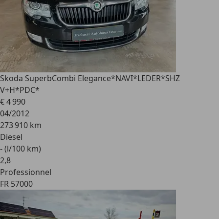
Skoda Superb
Combi Elegance*NAVI*LEDER*SHZ
V+H*PDC*
€ 4 990
04/2012
273 910 km
Diesel
- (l/100 km)
2
,
8
Professionnel
FR 57000