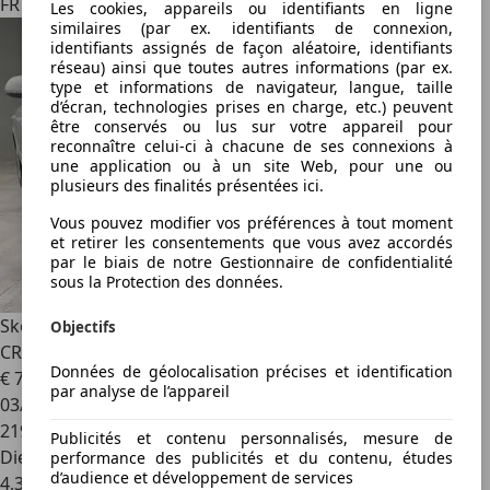
FR 01000
Les cookies, appareils ou identifiants en ligne
similaires (par ex. identifiants de connexion,
identifiants assignés de façon aléatoire, identifiants
réseau) ainsi que toutes autres informations (par ex.
type et informations de navigateur, langue, taille
d’écran, technologies prises en charge, etc.) peuvent
être conservés ou lus sur votre appareil pour
reconnaître celui-ci à chacune de ses connexions à
une application ou à un site Web, pour une ou
plusieurs des finalités présentées ici.
Vous pouvez modifier vos préférences à tout moment
et retirer les consentements que vous avez accordés
par le biais de notre Gestionnaire de confidentialité
sous la Protection des données.
Skoda Superb
1.6 TDi 105CV NAVi T.PANO SiEGES ELEC
Objectifs
CRUiSE CLiM+
Données de géolocalisation précises et identification
€ 7 900
par analyse de l’appareil
03/2014
219 117 km
Publicités et contenu personnalisés, mesure de
Diesel
performance des publicités et du contenu, études
d’audience et développement de services
4,3 l/100 km (mixte)