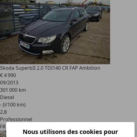
Skoda Superb
II 2.0 TDI140 CR FAP Ambition
€ 4 990
09/2013
301 000 km
Diesel
- (l/100 km)
2
,
8
Professionnel
FR 68190
Nous utilisons des cookies pour