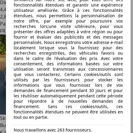
Diesel
fonctionnalités étendues et garantir une expérience
4,4 l/100 km (mixte)
utilisateur améliorée. Grâce à ces fonctionnalités
étendues, nous permettons la personnalisation de
2
,
8
notre offre, par exemple pour poursuivre vos
Particulier
recherches lors;une visite ultérieure, pour vous
FR 96000
présenter des offres adaptées à votre région ou pour
fournir et évaluer des publicités et des messages
personnalisés. Nous enregistrons votre adresse e-mail
localement lorsque vous la fournissez pour des
recherches enregistrées, des véhicules favoris ou
dans le cadre de l'évaluation des prix. Avec votre
consentement, des informations basées sur votre
utilisation seront transmises aux concessionnaires
que vous contacterez. Certains cookies/outils sont
utilisés par les fournisseurs pour stocker les
informations que vous fournissez lors de vos
demandes de financement pendant 30 jours et pour
les réutiliser automatiquement pendant cette période
pour répondre à de nouvelles demandes de
financement. Sans ces cookies/outils, ces
fonctionnalités étendues ne peuvent être utilisées en
tout ou en partie.
Skoda Superb
Superb Combi 2.0 TDI 150 SCR DSG7
Business
Nous travaillons avec 263 fournisseurs.
€ 10 300