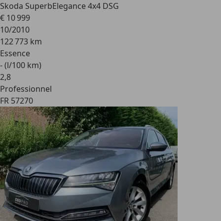
Skoda Superb
Elegance 4x4 DSG
€ 10 999
10/2010
122 773 km
Essence
- (l/100 km)
2
,
8
Professionnel
FR 57270