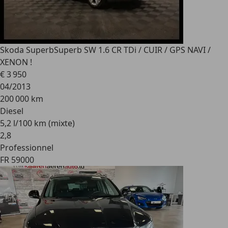
Skoda Superb
Superb SW 1.6 CR TDi / CUIR / GPS NAVI /
XENON !
€ 3 950
04/2013
200 000 km
Diesel
5,2 l/100 km (mixte)
2
,
8
Professionnel
FR 59000