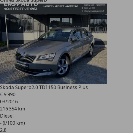
Offres Skoda Superb
Skoda Superb
2.0 TDI 150 Business Plus
€ 9 990
03/2016
216 354 km
Diesel
- (l/100 km)
2
,
8