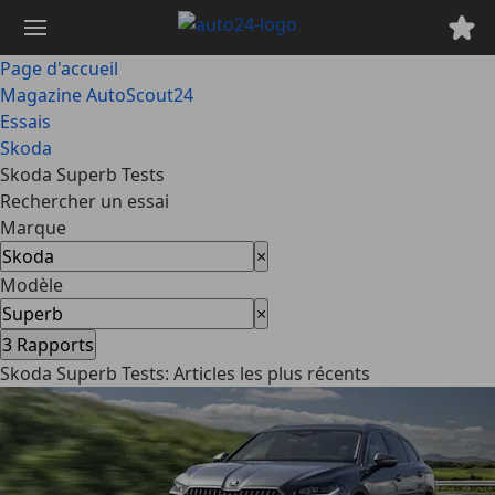
Passer
au
contenu
Page d'accueil
principal
Magazine AutoScout24
Essais
Skoda
Skoda Superb Tests
Rechercher un essai
Marque
×
Modèle
×
3
Rapports
Skoda Superb Tests: Articles les plus récents