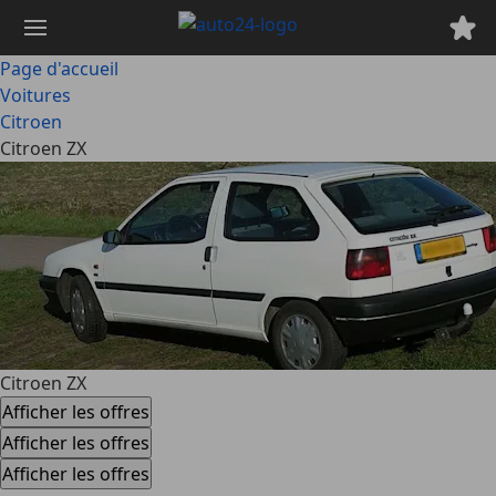
Passer
au
contenu
Page d'accueil
principal
Voitures
Citroen
Citroen ZX
Citroen ZX
Afficher les offres
Afficher les offres
Afficher les offres