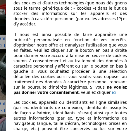
des cookies et d’autres technologies (que nous désignons
sous le terme générique de : « cookies ») dans le but de
stocker des informations sur les appareils et des
données à caractère personnel (par ex. les adresses IP) et
d’y accéder.
Il nous est ainsi possible de faire apparaître une
Citroen Ax
publicité personnalisée en fonction de vos intérêts,
d’optimiser notre offre et d’analyser l’utilisation que vous
2 Utilisé à partir de € 1 990
en faites. Veuillez cliquer sur le bouton en bas à droite
pour donner votre accord à la mise en œuvre de cookies
soumis à consentement et au traitement des données à
caractère personnel y afférent ou sur le bouton en bas à
gauche si vous souhaitez procéder à une sélection
détaillée des cookies ou si vous voulez vous opposer au
traitement des données à caractère personnel reposant
sur la poursuite d’intérêts légitimes. Si vous
ne voulez
pas donner votre consentement
, veuillez cliquer
ici
.
Les cookies, appareils ou identifiants en ligne similaires
Citroen Xsara
(par ex. identifiants de connexion, identifiants assignés
3 Utilisé à partir de € 1 990
de façon aléatoire, identifiants réseau) ainsi que toutes
autres informations (par ex. type et informations de
navigateur, langue, taille d’écran, technologies prises en
charge, etc.) peuvent être conservés ou lus sur votre