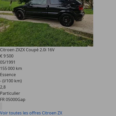
Citroen ZX
ZX Coupé 2.0i 16V
€ 9 500
05/1991
155 000 km
Essence
- (l/100 km)
2
,
8
Particulier
FR 05000
Gap
Voir toutes les offres Citroen ZX