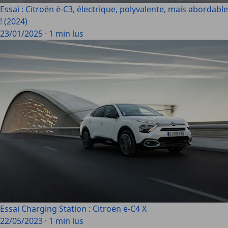
Essai : Citroën ë-C3, électrique, polyvalente, mais abordable
! (2024)
23/01/2025
·
1 min lus
Essai Charging Station : Citroën ë-C4 X
22/05/2023
·
1 min lus