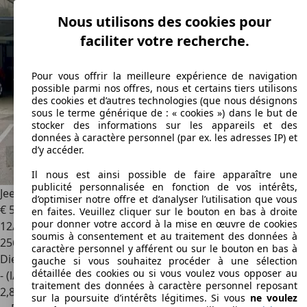
Nous utilisons des cookies pour
faciliter votre recherche.
Pour vous offrir la meilleure expérience de navigation
possible parmi nos offres, nous et certains tiers utilisons
des cookies et d’autres technologies (que nous désignons
sous le terme générique de : « cookies ») dans le but de
stocker des informations sur les appareils et des
données à caractère personnel (par ex. les adresses IP) et
d’y accéder.
Il nous est ainsi possible de faire apparaître une
publicité personnalisée en fonction de vos intérêts,
Jeep Compass
2.2 CRD 163 FAP Black Edition 4x4
d’optimiser notre offre et d’analyser l’utilisation que vous
€ 5 990
€ 6 490,-
en faites. Veuillez cliquer sur le bouton en bas à droite
pour donner votre accord à la mise en œuvre de cookies
12/2012
soumis à consentement et au traitement des données à
256 431 km
caractère personnel y afférent ou sur le bouton en bas à
Diesel
gauche si vous souhaitez procéder à une sélection
détaillée des cookies ou si vous voulez vous opposer au
- (l/100 km)
traitement des données à caractère personnel reposant
2
,
8
sur la poursuite d’intérêts légitimes. Si vous
ne voulez