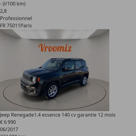
- (l/100 km)
2
,
8
Professionnel
FR 75011
Paris
Jeep Renegade
1.4 essence 140 cv garantie 12 mois
€ 6 990
06/2017