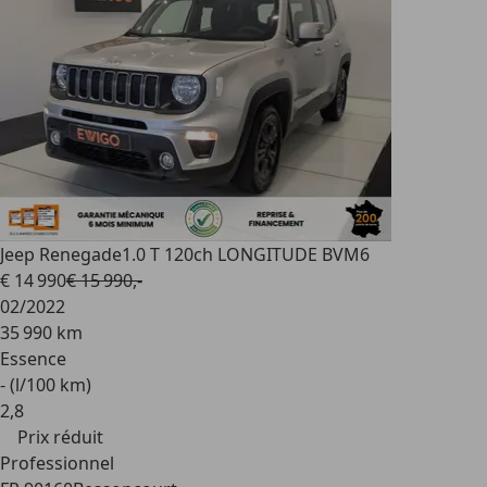
Jeep Renegade
1.0 T 120ch LONGITUDE BVM6
€ 14 990
€ 15 990,-
02/2022
35 990 km
Essence
- (l/100 km)
2
,
8
Prix réduit
Professionnel