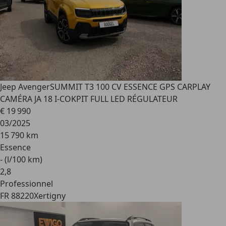
Jeep Avenger
SUMMIT T3 100 CV ESSENCE GPS CARPLAY
CAMÉRA JA 18 I-COKPIT FULL LED RÉGULATEUR
€ 19 990
03/2025
15 790 km
Essence
- (l/100 km)
2
,
8
Professionnel
FR 88220
Xertigny