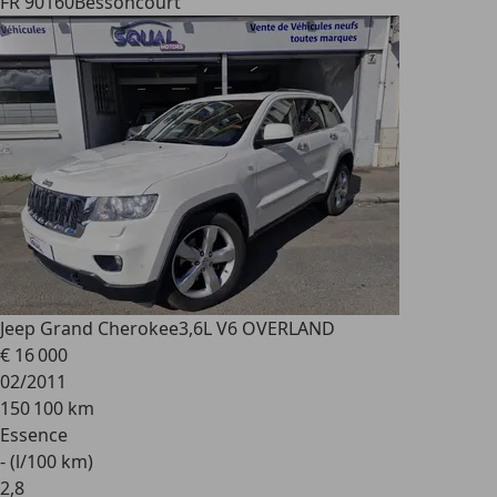
FR 90160
Bessoncourt
Jeep Grand Cherokee
3,6L V6 OVERLAND
€ 16 000
02/2011
150 100 km
Essence
- (l/100 km)
2
,
8