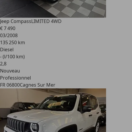
Jeep Compass
LIMITED 4WD
€ 7 490
03/2008
135 250 km
Diesel
- (l/100 km)
2
,
8
Nouveau
Professionnel
FR 06800
Cagnes Sur Mer