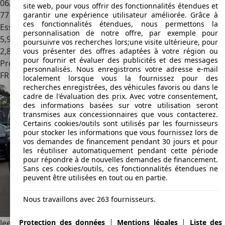
06/2017
site web, pour vous offrir des fonctionnalités étendues et
77 329 km
garantir une expérience utilisateur améliorée. Grâce à
ces fonctionnalités étendues, nous permettons la
Essence
personnalisation de notre offre, par exemple pour
5,9 l/100 km (mixte)
poursuivre vos recherches lors;une visite ultérieure, pour
2
,
8
vous présenter des offres adaptées à votre région ou
pour fournir et évaluer des publicités et des messages
Professionnel
personnalisés. Nous enregistrons votre adresse e-mail
FR 92130
Issy-les-moulineaux
localement lorsque vous la fournissez pour des
recherches enregistrées, des véhicules favoris ou dans le
cadre de l'évaluation des prix. Avec votre consentement,
des informations basées sur votre utilisation seront
transmises aux concessionnaires que vous contacterez.
Certains cookies/outils sont utilisés par les fournisseurs
pour stocker les informations que vous fournissez lors de
vos demandes de financement pendant 30 jours et pour
les réutiliser automatiquement pendant cette période
pour répondre à de nouvelles demandes de financement.
Sans ces cookies/outils, ces fonctionnalités étendues ne
peuvent être utilisées en tout ou en partie.
Nous travaillons avec 263 fournisseurs.
|
|
Protection des données
Mentions légales
Liste des
Jeep Commander
3.0 CRD LIMITED