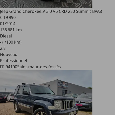
Jeep Grand Cherokee
IV 3.0 V6 CRD 250 Summit BVA8
€ 19 990
01/2014
138 681 km
Diesel
- (l/100 km)
2
,
8
Nouveau
Professionnel
FR 94100
Saint-maur-des-fossés