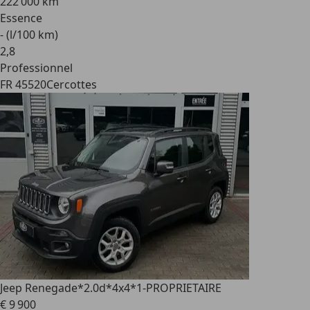
222 000 km
Essence
- (l/100 km)
2
,
8
Professionnel
FR 45520
Cercottes
Jeep Renegade
*2.0d*4x4*1-PROPRIETAIRE
€ 9 900