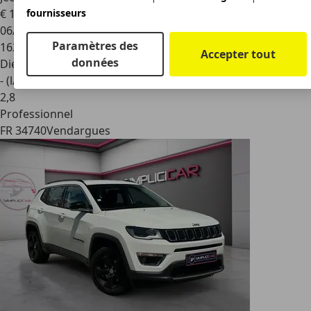
fournisseurs
€ 12 400
06/2007
Paramètres des
162 206 km
Accepter tout
données
Diesel
- (l/100 km)
2
,
8
Professionnel
FR 34740
Vendargues