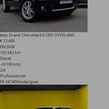
Jeep Grand Cherokee
3.0 CRD OVERLAND
€ 12 400
06/2008
155 582 km
Diesel
- (l/100 km)
2
,
8
Professionnel
FR 34740
Vendargues