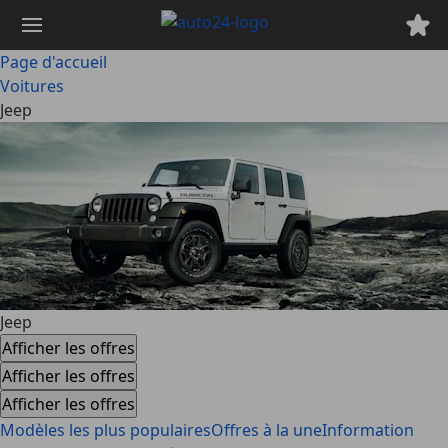
Passer
au
contenu
Page d'accueil
principal
Voitures
Jeep
Jeep
Afficher les offres
Afficher les offres
Afficher les offres
Modèles les plus populaires
Offres à la une
Information