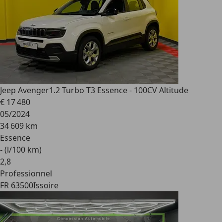
Jeep Avenger
1.2 Turbo T3 Essence - 100CV Altitude
€ 17 480
05/2024
34 609 km
Essence
- (l/100 km)
2
,
8
Professionnel
FR 63500
Issoire