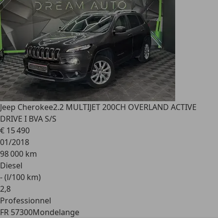
Jeep Cherokee
2.2 MULTIJET 200CH OVERLAND ACTIVE
DRIVE I BVA S/S
€ 15 490
01/2018
98 000 km
Diesel
- (l/100 km)
2
,
8
Professionnel
FR 57300
Mondelange