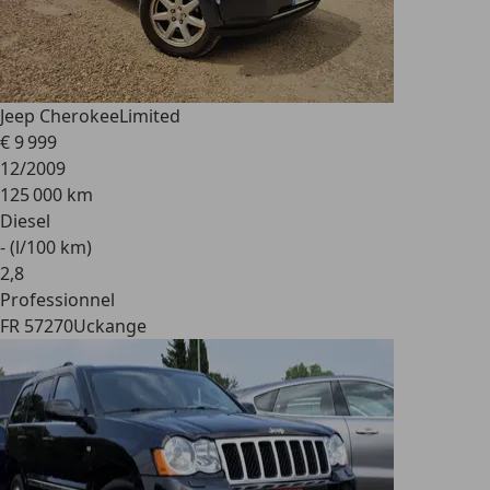
Jeep Cherokee
Limited
€ 9 999
12/2009
125 000 km
Diesel
- (l/100 km)
2
,
8
Professionnel
FR 57270
Uckange