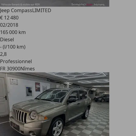
Jeep Compass
LIMITED
€ 12 480
02/2018
165 000 km
Diesel
- (l/100 km)
2
,
8
Professionnel
FR 30900
Nîmes