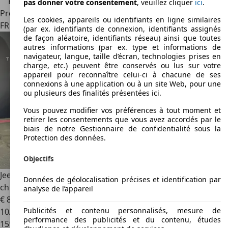
Prix réduit
pas donner votre consentement
, veuillez cliquer
ici
.
Professionnel
Les cookies, appareils ou identifiants en ligne similaires
FR 59850
Nieppe
(par ex. identifiants de connexion, identifiants assignés
de façon aléatoire, identifiants réseau) ainsi que toutes
autres informations (par ex. type et informations de
navigateur, langue, taille d’écran, technologies prises en
charge, etc.) peuvent être conservés ou lus sur votre
appareil pour reconnaître celui-ci à chacune de ses
connexions à une application ou à un site Web, pour une
ou plusieurs des finalités présentées ici.
Vous pouvez modifier vos préférences à tout moment et
retirer les consentements que vous avez accordés par le
biais de notre Gestionnaire de confidentialité sous la
Protection des données.
Objectifs
Jeep Renegade
Renegade 1.6 I MultiJet S\u0026amp;S 120
Données de géolocalisation précises et identification par
ch Limited
analyse de l’appareil
€ 8 490
Publicités et contenu personnalisés, mesure de
10/2014
performance des publicités et du contenu, études
159 000 km