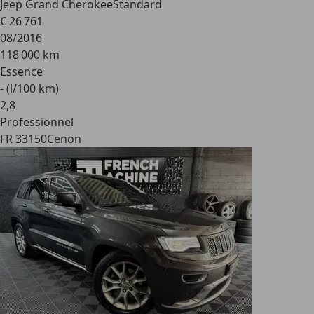
Jeep Grand Cherokee
Standard
€ 26 761
08/2016
118 000 km
Essence
- (l/100 km)
2
,
8
Professionnel
FR 33150
Cenon