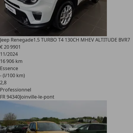
Jeep Renegade
1.5 TURBO T4 130CH MHEV ALTITUDE BVR7
€ 20 990
1
11/2024
16 906 km
Essence
- (l/100 km)
2
,
8
Professionnel
FR 94340
Joinville-le-pont