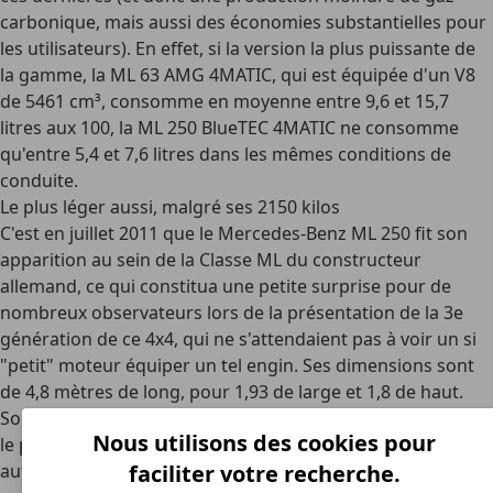
carbonique, mais aussi des économies substantielles pour
les utilisateurs). En effet, si la version la plus puissante de
la gamme, la ML 63 AMG 4MATIC, qui est équipée d'un V8
de 5461 cm³, consomme en moyenne entre 9,6 et 15,7
litres aux 100, la ML 250 BlueTEC 4MATIC ne consomme
qu'entre 5,4 et 7,6 litres dans les mêmes conditions de
conduite.
Le plus léger aussi, malgré ses 2150 kilos
C'est en juillet 2011 que le Mercedes-Benz ML 250 fit son
apparition au sein de la Classe ML du constructeur
allemand, ce qui constitua une petite surprise pour de
nombreux observateurs lors de la présentation de la 3e
génération de ce 4x4, qui ne s'attendaient pas à voir un si
"petit" moteur équiper un tel engin. Ses dimensions sont
de 4,8 mètres de long, pour 1,93 de large et 1,8 de haut.
Son poids à vide est de 2150 kg, ce qui fait également de lui
Nous utilisons des cookies pour
le plus léger de la famille. Il est doté d'une boîte de vitesses
automatique à 7 rapports. Il est assemblé aux États-Unis,
faciliter votre recherche.