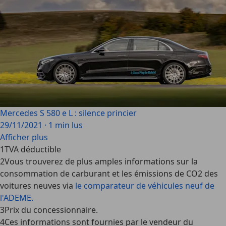
Mercedes S 580 e L : silence princier
29/11/2021
·
1 min lus
Afficher plus
1
TVA déductible
2
Vous trouverez de plus amples informations sur la
consommation de carburant et les émissions de CO2 des
voitures neuves via
le comparateur de véhicules neuf de
l'ADEME.
3
Prix du concessionnaire.
4
Ces informations sont fournies par le vendeur du