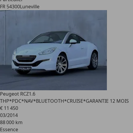
FR 54300
Luneville
Peugeot RCZ
1.6
THP*PDC*NAV*BLUETOOTH*CRUISE*GARANTIE 12 MOIS
€ 11 450
03/2014
88 000 km
Essence