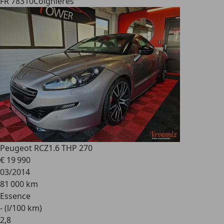
FR 78310
Coignières
Peugeot RCZ
1.6 THP 270
€ 19 990
03/2014
81 000 km
Essence
- (l/100 km)
2
,
8