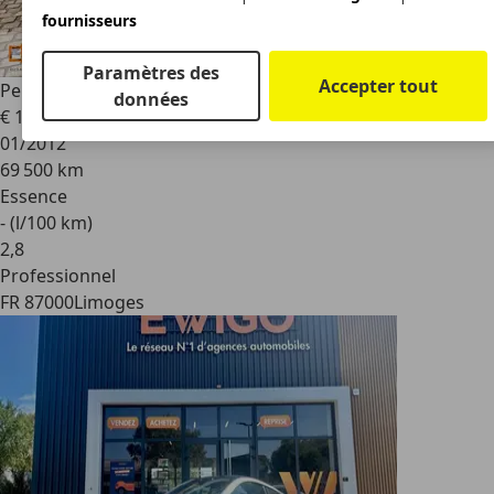
fournisseurs
Paramètres des
Accepter tout
Peugeot RCZ
1.6 THP 156 Cv BVA
données
€ 12 990
01/2012
69 500 km
Essence
- (l/100 km)
2
,
8
Professionnel
FR 87000
Limoges