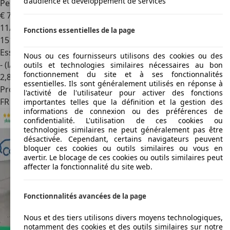
d’audience et développement de services
Peugeot RCZ
(2) 1.6 THP 155 Base - Bioéthanol
€ 7 990
11/2013
Fonctions essentielles de la page
151 532 km
Essence
Nous ou ces fournisseurs utilisons des cookies ou des
- (l/100 km)
outils et technologies similaires nécessaires au bon
fonctionnement du site et à ses fonctionnalités
2
,
8
essentielles. Ils sont généralement utilisés en réponse à
Professionnel
l'activité de l'utilisateur pour activer des fonctions
FR 75002
Paris
importantes telles que la définition et la gestion des
informations de connexion ou des préférences de
confidentialité. L'utilisation de ces cookies ou
technologies similaires ne peut généralement pas être
désactivée. Cependant, certains navigateurs peuvent
bloquer ces cookies ou outils similaires ou vous en
avertir. Le blocage de ces cookies ou outils similaires peut
affecter la fonctionnalité du site web.
Fonctionnalités avancées de la page
Nous et des tiers utilisons divers moyens technologiques,
notamment des cookies et des outils similaires sur notre