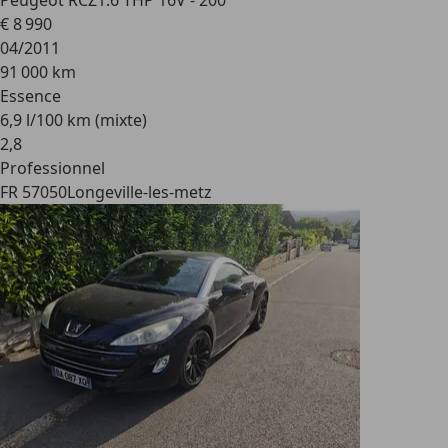
Peugeot RCZ
1.6 THP 16V - 200
€ 8 990
04/2011
91 000 km
Essence
6,9 l/100 km (mixte)
2
,
8
Professionnel
FR 57050
Longeville-les-metz