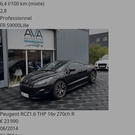
6,4 l/100 km (mixte)
2
,
8
Professionnel
FR 59000
Lille
Peugeot RCZ
1.6 THP 16v 270ch R
€ 23 990
06/2014