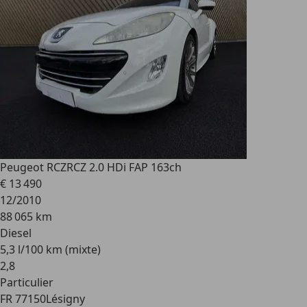
Peugeot RCZ
RCZ 2.0 HDi FAP 163ch
€ 13 490
12/2010
88 065 km
Diesel
5,3 l/100 km (mixte)
2
,
8
Particulier
FR 77150
Lésigny