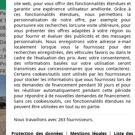
site web, pour vous offrir des fonctionnalités étendues et
garantir une expérience utilisateur améliorée. Grâce à
Peugeot RCZ
2.0 HDi 160 GT-Line
ces fonctionnalités étendues, nous permettons la
personnalisation de notre offre, par exemple pour
€ 17 490
poursuivre vos recherches lors;une visite ultérieure, pour
08/2015
vous présenter des offres adaptées à votre région ou
66 596 km
pour fournir et évaluer des publicités et des messages
personnalisés. Nous enregistrons votre adresse e-mail
Diesel
localement lorsque vous la fournissez pour des
- (l/100 km)
recherches enregistrées, des véhicules favoris ou dans le
2
,
8
cadre de l'évaluation des prix. Avec votre consentement,
des informations basées sur votre utilisation seront
Professionnel
transmises aux concessionnaires que vous contacterez.
FR 75002
Paris
Certains cookies/outils sont utilisés par les fournisseurs
pour stocker les informations que vous fournissez lors de
vos demandes de financement pendant 30 jours et pour
les réutiliser automatiquement pendant cette période
pour répondre à de nouvelles demandes de financement.
Sans ces cookies/outils, ces fonctionnalités étendues ne
peuvent être utilisées en tout ou en partie.
Nous travaillons avec 263 fournisseurs.
|
|
Protection des données
Mentions légales
Liste des