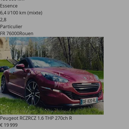
Essence
6,4 l/100 km (mixte)
2
,
8
Particulier
FR 76000
Rouen
Peugeot RCZ
RCZ 1.6 THP 270ch R
€ 19 999