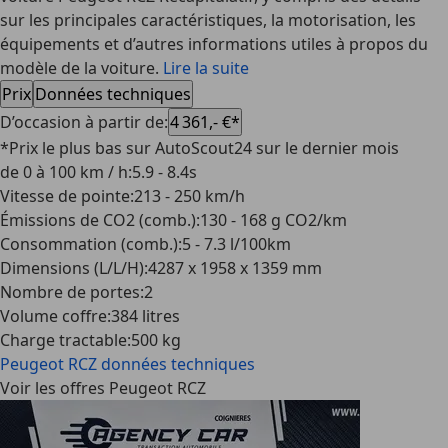
sur les principales caractéristiques, la motorisation, les
équipements et d’autres informations utiles à propos du
modèle de la voiture.
Lire la suite
Prix
Données techniques
D’occasion à partir de
:
4 361,- €*
*Prix le plus bas sur AutoScout24 sur le dernier mois
de 0 à 100 km / h
:
5.9 - 8.4s
Vitesse de pointe
:
213 - 250 km/h
Émissions de CO2 (comb.)
:
130 - 168 g CO2/km
Consommation (comb.)
:
5 - 7.3 l/100km
Dimensions (L/L/H)
:
4287 x 1958 x 1359 mm
Nombre de portes
:
2
Volume coffre
:
384 litres
Charge tractable
:
500 kg
Peugeot RCZ
données techniques
Voir les offres Peugeot RCZ