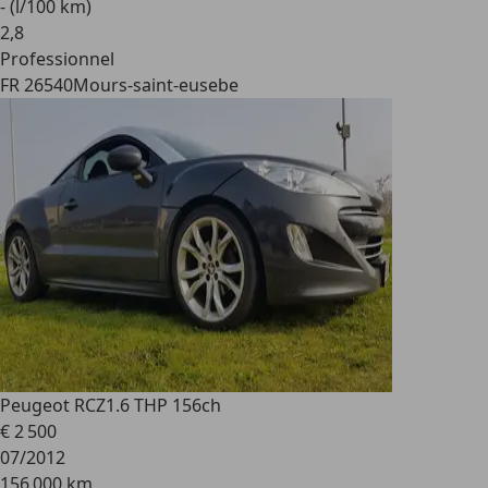
- (l/100 km)
2
,
8
Professionnel
FR 26540
Mours-saint-eusebe
Peugeot RCZ
1.6 THP 156ch
€ 2 500
07/2012
156 000 km