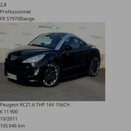
2
,
8
Professionnel
FR 57970
Illange
Peugeot RCZ
1.6 THP 16V 156CH
€ 11 900
10/2011
105 046 km