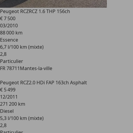
Peugeot RCZ
RCZ 1.6 THP 156ch
€ 7 500
03/2010
88 000 km
Essence
6,7 l/100 km (mixte)
2
,
8
Particulier
FR 78711
Mantes-la-ville
Peugeot RCZ
2.0 HDi FAP 163ch Asphalt
€ 5 499
12/2011
271 200 km
Diesel
5,3 l/100 km (mixte)
2
,
8
Particulier