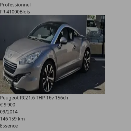
Professionnel
FR 41000
Blois
Peugeot RCZ
1.6 THP 16v 156ch
€ 9 900
09/2014
146 159 km
Essence