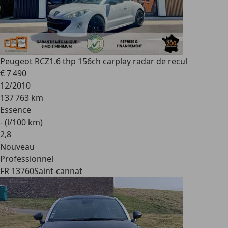
Peugeot RCZ
1.6 thp 156ch carplay radar de recul
€ 7 490
12/2010
137 763 km
Essence
- (l/100 km)
2
,
8
Nouveau
Professionnel
FR 13760
Saint-cannat