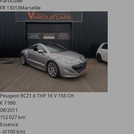
Particulier
FR 13013
Marseille
Peugeot RCZ
1.6 THP 16 V 156 CH
€ 7 990
08/2011
152 027 km
Essence
- (l/100 km)