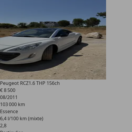
Peugeot RCZ
1.6 THP 156ch
€ 8 500
08/2011
103 000 km
Essence
6,4 l/100 km (mixte)
2
,
8