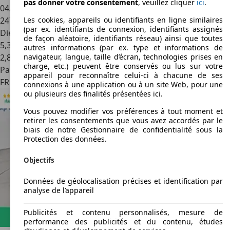
pas donner votre consentement
, veuillez cliquer
ici
.
04/2011
247 990 km
Les cookies, appareils ou identifiants en ligne similaires
(par ex. identifiants de connexion, identifiants assignés
Diesel
de façon aléatoire, identifiants réseau) ainsi que toutes
5,3 l/100 km (mixte)
autres informations (par ex. type et informations de
2
,
8
navigateur, langue, taille d’écran, technologies prises en
charge, etc.) peuvent être conservés ou lus sur votre
Particulier
appareil pour reconnaître celui-ci à chacune de ses
FR 44100
Nantes
connexions à une application ou à un site Web, pour une
ou plusieurs des finalités présentées ici.
Vous pouvez modifier vos préférences à tout moment et
retirer les consentements que vous avez accordés par le
biais de notre Gestionnaire de confidentialité sous la
Protection des données.
Objectifs
Données de géolocalisation précises et identification par
analyse de l’appareil
Publicités et contenu personnalisés, mesure de
performance des publicités et du contenu, études