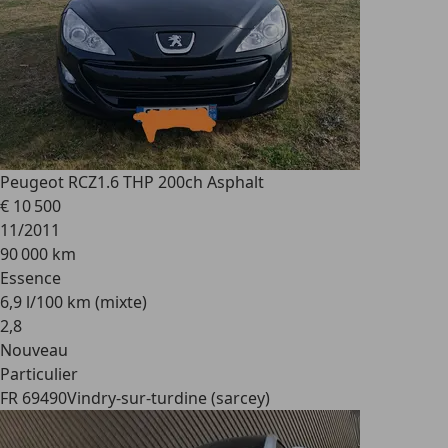
Peugeot RCZ
1.6 THP 200ch Asphalt
€ 10 500
11/2011
90 000 km
Essence
6,9 l/100 km (mixte)
2
,
8
Nouveau
Particulier
FR 69490
Vindry-sur-turdine (sarcey)