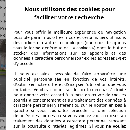
96 700 km
Essence
Nous utilisons des cookies pour
- (l/100 km)
faciliter votre recherche.
2
,
8
Professionnel
Pour vous offrir la meilleure expérience de navigation
FR 29850
Gouesnou
possible parmi nos offres, nous et certains tiers utilisons
des cookies et d’autres technologies (que nous désignons
sous le terme générique de : « cookies ») dans le but de
stocker des informations sur les appareils et des
données à caractère personnel (par ex. les adresses IP) et
d’y accéder.
Il nous est ainsi possible de faire apparaître une
publicité personnalisée en fonction de vos intérêts,
d’optimiser notre offre et d’analyser l’utilisation que vous
en faites. Veuillez cliquer sur le bouton en bas à droite
pour donner votre accord à la mise en œuvre de cookies
soumis à consentement et au traitement des données à
caractère personnel y afférent ou sur le bouton en bas à
gauche si vous souhaitez procéder à une sélection
détaillée des cookies ou si vous voulez vous opposer au
Peugeot RCZ
RCZ 2.0 HDi FAP 163ch
traitement des données à caractère personnel reposant
sur la poursuite d’intérêts légitimes. Si vous
ne voulez
€ 6 990