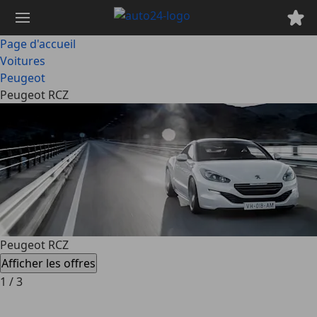
Passer
au
contenu
Page d'accueil
principal
Voitures
Peugeot
Peugeot RCZ
Peugeot RCZ
Afficher les offres
1
/
3