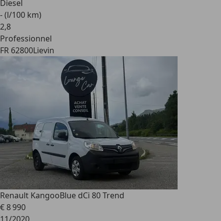
Diesel
- (l/100 km)
2
,
8
Professionnel
FR 62800
Lievin
Renault Kangoo
Blue dCi 80 Trend
€ 8 990
11/2020