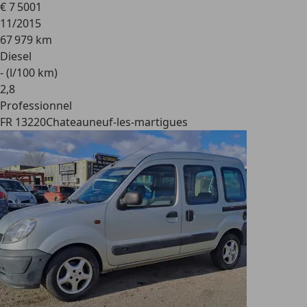
€ 7 500
1
11/2015
67 979 km
Diesel
- (l/100 km)
2
,
8
Professionnel
FR 13220
Chateauneuf-les-martigues