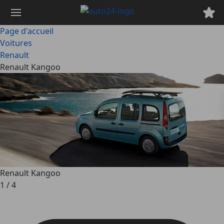
Passer
au
contenu
Page d'accueil
principal
Voitures
Renault
Renault Kangoo
Renault Kangoo
1
/
4