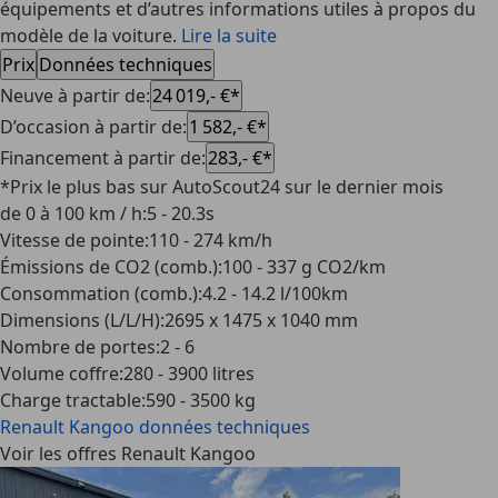
équipements et d’autres informations utiles à propos du
modèle de la voiture.
Lire la suite
Prix
Données techniques
Neuve à partir de
:
24 019,- €*
D’occasion à partir de
:
1 582,- €*
Financement à partir de
:
283,- €*
*Prix le plus bas sur AutoScout24 sur le dernier mois
de 0 à 100 km / h
:
5 - 20.3s
Vitesse de pointe
:
110 - 274 km/h
Émissions de CO2 (comb.)
:
100 - 337 g CO2/km
Consommation (comb.)
:
4.2 - 14.2 l/100km
Dimensions (L/L/H)
:
2695 x 1475 x 1040 mm
Nombre de portes
:
2 - 6
Volume coffre
:
280 - 3900 litres
Charge tractable
:
590 - 3500 kg
Renault Kangoo
données techniques
Voir les offres Renault Kangoo