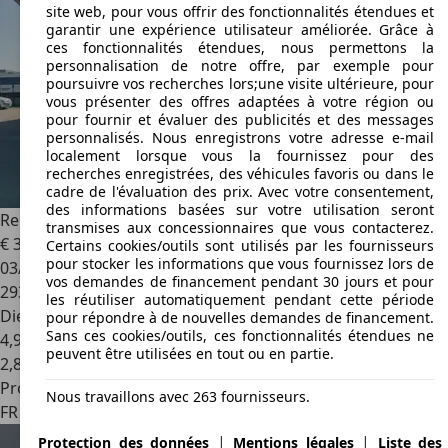
site web, pour vous offrir des fonctionnalités étendues et
garantir une expérience utilisateur améliorée. Grâce à
ces fonctionnalités étendues, nous permettons la
personnalisation de notre offre, par exemple pour
poursuivre vos recherches lors;une visite ultérieure, pour
vous présenter des offres adaptées à votre région ou
pour fournir et évaluer des publicités et des messages
personnalisés. Nous enregistrons votre adresse e-mail
localement lorsque vous la fournissez pour des
recherches enregistrées, des véhicules favoris ou dans le
cadre de l'évaluation des prix. Avec votre consentement,
des informations basées sur votre utilisation seront
Renault Kangoo
Kangoo 1.5 dCi 75 eco2 Authentique Euro 5
transmises aux concessionnaires que vous contacterez.
€ 3 490
Certains cookies/outils sont utilisés par les fournisseurs
pour stocker les informations que vous fournissez lors de
03/2011
vos demandes de financement pendant 30 jours et pour
293 482 km
les réutiliser automatiquement pendant cette période
Diesel
pour répondre à de nouvelles demandes de financement.
Sans ces cookies/outils, ces fonctionnalités étendues ne
4,9 l/100 km (mixte)
peuvent être utilisées en tout ou en partie.
2
,
8
Professionnel
Nous travaillons avec 263 fournisseurs.
FR 54720
Lexy
|
|
Protection des données
Mentions légales
Liste des