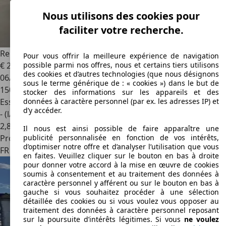
Nous utilisons des cookies pour
faciliter votre recherche.
Renault Kangoo
EXPRESSION 1.2 16V
Pour vous offrir la meilleure expérience de navigation
€ 2 990
possible parmi nos offres, nous et certains tiers utilisons
des cookies et d’autres technologies (que nous désignons
06/2004
sous le terme générique de : « cookies ») dans le but de
150 000 km
stocker des informations sur les appareils et des
Essence
données à caractère personnel (par ex. les adresses IP) et
d’y accéder.
- (l/100 km)
2
,
8
Il nous est ainsi possible de faire apparaître une
Professionnel
publicité personnalisée en fonction de vos intérêts,
d’optimiser notre offre et d’analyser l’utilisation que vous
FR 92600
Asnières-sur-seine
en faites. Veuillez cliquer sur le bouton en bas à droite
pour donner votre accord à la mise en œuvre de cookies
soumis à consentement et au traitement des données à
caractère personnel y afférent ou sur le bouton en bas à
gauche si vous souhaitez procéder à une sélection
détaillée des cookies ou si vous voulez vous opposer au
traitement des données à caractère personnel reposant
sur la poursuite d’intérêts légitimes. Si vous
ne voulez