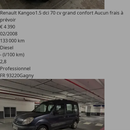
Renault Kangoo
1.5 dci 70 cv grand confort Aucun frais à
prévoir
€ 4 390
02/2008
133 000 km
Diesel
- (l/100 km)
2
,
8
Professionnel
FR 93220
Gagny