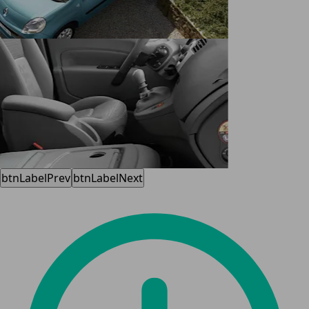
btnLabelPrev
btnLabelNext