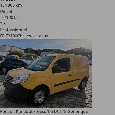
134 900 km
Diesel
- (l/100 km)
2
,
8
Professionnel
FR 73190
Challes-les-eaux
Renault Kangoo
Express 1.5 DCI 75 Generique