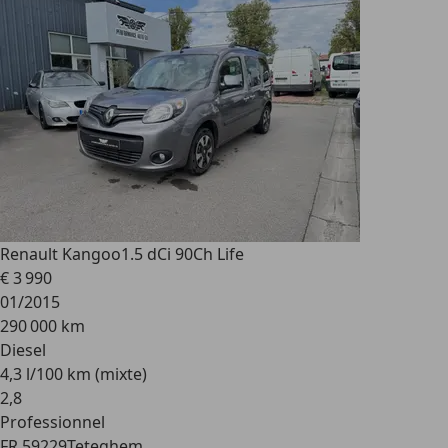
Renault Kangoo
1.5 dCi 90Ch Life
€ 3 990
01/2015
290 000 km
Diesel
4,3 l/100 km (mixte)
2
,
8
Professionnel
FR 59229
Teteghem