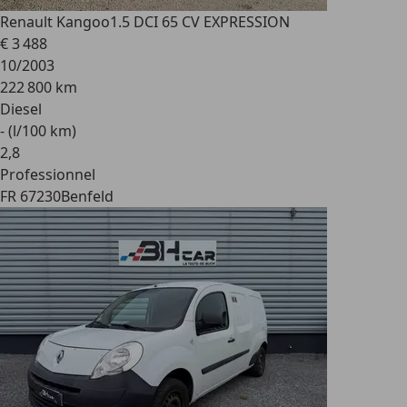
Renault Kangoo
1.5 DCI 65 CV EXPRESSION
€ 3 488
10/2003
222 800 km
Diesel
- (l/100 km)
2
,
8
Professionnel
FR 67230
Benfeld