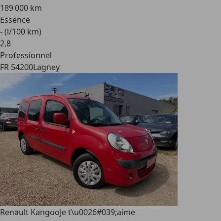
189 000 km
Essence
- (l/100 km)
2
,
8
Professionnel
FR 54200
Lagney
Renault Kangoo
Je t\u0026#039;aime