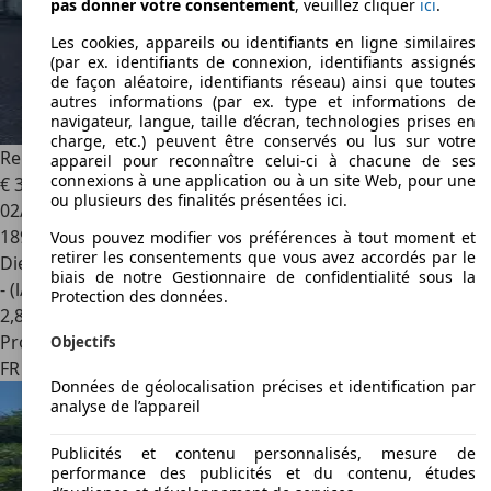
pas donner votre consentement
, veuillez cliquer
ici
.
Les cookies, appareils ou identifiants en ligne similaires
(par ex. identifiants de connexion, identifiants assignés
de façon aléatoire, identifiants réseau) ainsi que toutes
autres informations (par ex. type et informations de
navigateur, langue, taille d’écran, technologies prises en
charge, etc.) peuvent être conservés ou lus sur votre
Renault Kangoo
1.5 dCi Business 1 ères mains
appareil pour reconnaître celui-ci à chacune de ses
connexions à une application ou à un site Web, pour une
€ 3 990
ou plusieurs des finalités présentées ici.
02/2009
189 000 km
Vous pouvez modifier vos préférences à tout moment et
retirer les consentements que vous avez accordés par le
Diesel
biais de notre Gestionnaire de confidentialité sous la
- (l/100 km)
Protection des données.
2
,
8
Professionnel
Objectifs
FR 57245
Peltre
Données de géolocalisation précises et identification par
analyse de l’appareil
Publicités et contenu personnalisés, mesure de
performance des publicités et du contenu, études