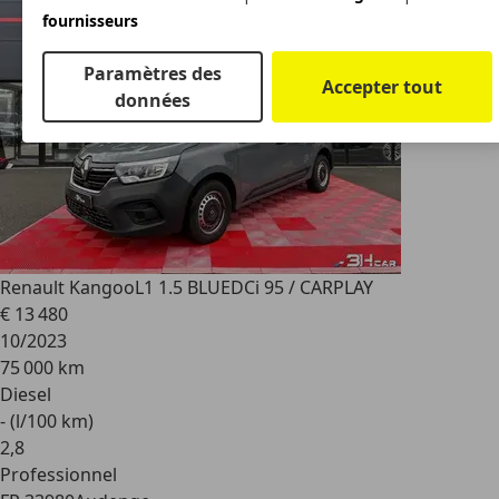
fournisseurs
Paramètres des
Accepter tout
données
Renault Kangoo
L1 1.5 BLUEDCi 95 / CARPLAY
€ 13 480
10/2023
75 000 km
Diesel
- (l/100 km)
2
,
8
Professionnel