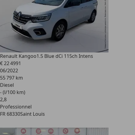
Renault Kangoo
1.5 Blue dCi 115ch Intens
€ 22 499
1
06/2022
55 797 km
Diesel
- (l/100 km)
2
,
8
Professionnel
FR 68330
Saint Louis