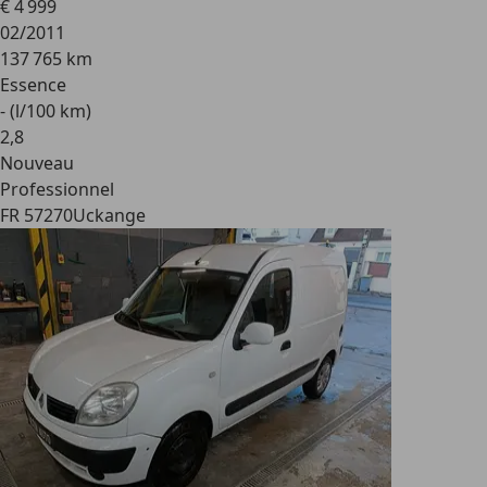
€ 4 999
02/2011
137 765 km
Essence
- (l/100 km)
2
,
8
Nouveau
Professionnel
FR 57270
Uckange