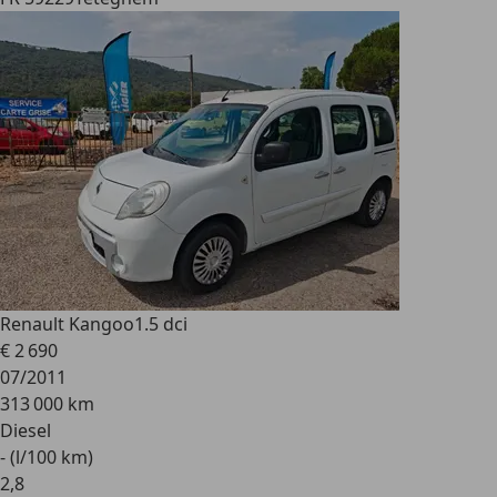
Renault Kangoo
1.5 dci
€ 2 690
07/2011
313 000 km
Diesel
- (l/100 km)
2
,
8