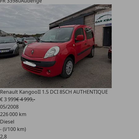
FR 33980
Audenge
Renault Kangoo
II 1.5 DCI 85CH AUTHENTIQUE
€ 3 999
€ 4 999,-
05/2008
226 000 km
Diesel
- (l/100 km)
2
,
8