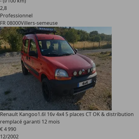
- (l/100 km)
2
,
8
Professionnel
FR 08000
Villers-semeuse
Renault Kangoo
1.6l 16v 4x4 5 places CT OK & distribution
remplacé garanti 12 mois
€ 4 990
12/2002