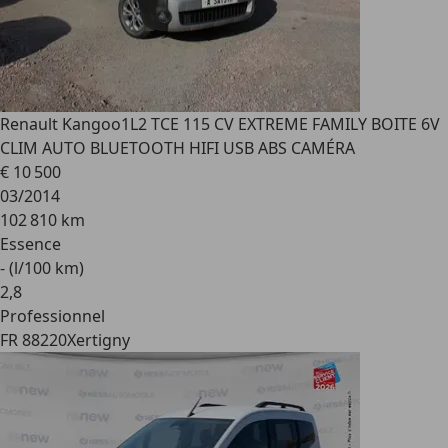
Renault Kangoo
1L2 TCE 115 CV EXTREME FAMILY BOITE 6V
CLIM AUTO BLUETOOTH HIFI USB ABS CAMÉRA
€ 10 500
03/2014
102 810 km
Essence
- (l/100 km)
2
,
8
Professionnel
FR 88220
Xertigny