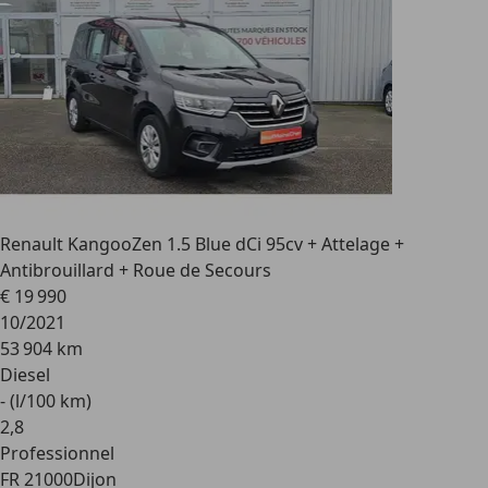
Renault Kangoo
Zen 1.5 Blue dCi 95cv + Attelage +
Antibrouillard + Roue de Secours
€ 19 990
10/2021
53 904 km
Diesel
- (l/100 km)
2
,
8
Professionnel
FR 21000
Dijon