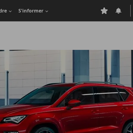
dre
S'informer