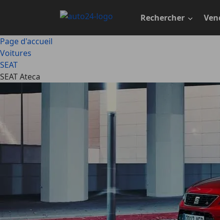
Passer
au
Rechercher
Ven
contenu
principal
Page d'accueil
Voitures
SEAT
SEAT Ateca