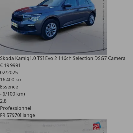
Skoda Kamiq
1.0 TSI Evo 2 116ch Selection DSG7 Camera
€ 19 999
1
02/2025
16 400 km
Essence
- (l/100 km)
2
,
8
Professionnel
FR 57970
Illange