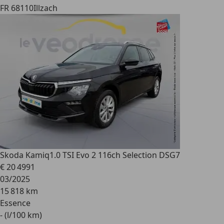
FR 68110
Illzach
Skoda Kamiq
1.0 TSI Evo 2 116ch Selection DSG7
€ 20 499
1
03/2025
15 818 km
Essence
- (l/100 km)