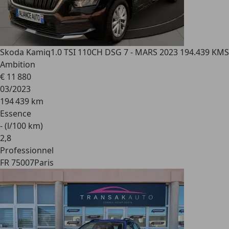
Skoda Kamiq
1.0 TSI 110CH DSG 7 - MARS 2023 194.439 KMS
Ambition
€ 11 880
03/2023
194 439 km
Essence
- (l/100 km)
2
,
8
Professionnel
FR 75007
Paris