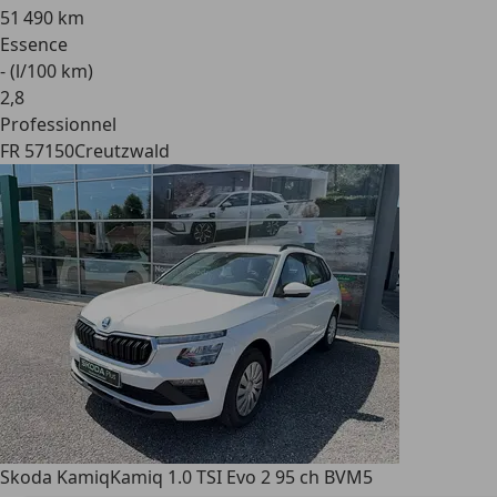
51 490 km
Essence
- (l/100 km)
2
,
8
Professionnel
FR 57150
Creutzwald
Skoda Kamiq
Kamiq 1.0 TSI Evo 2 95 ch BVM5