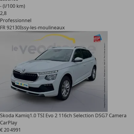
- (l/100 km)
2
,
8
Professionnel
FR 92130
Issy-les-moulineaux
Skoda Kamiq
1.0 TSI Evo 2 116ch Selection DSG7 Camera
CarPlay
€ 20 499
1