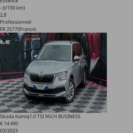
Essence
- (l/100 km)
2
,
8
Professionnel
FR 25770
Franois
Skoda Kamiq
1.0 TSI 95CH BUSINESS
€ 14 490
03/2023