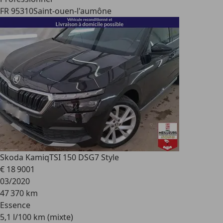
FR 95310
Saint-ouen-l'aumône
Skoda Kamiq
TSI 150 DSG7 Style
€ 18 900
1
03/2020
47 370 km
Essence
5,1 l/100 km (mixte)