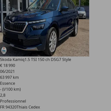
Skoda Kamiq
1.5 TSI 150 ch DSG7 Style
€ 18 990
06/2021
63 997 km
Essence
- (l/100 km)
2
,
8
Professionnel
FR 94320
Thiais Cedex