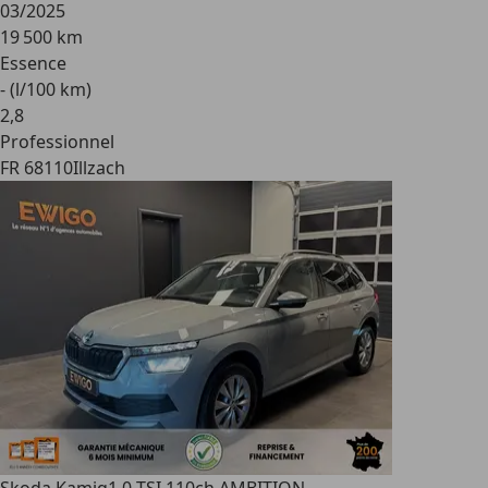
03/2025
19 500 km
Essence
- (l/100 km)
2
,
8
Professionnel
FR 68110
Illzach