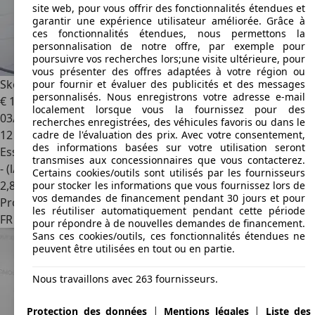
site web, pour vous offrir des fonctionnalités étendues et
garantir une expérience utilisateur améliorée. Grâce à
ces fonctionnalités étendues, nous permettons la
personnalisation de notre offre, par exemple pour
poursuivre vos recherches lors;une visite ultérieure, pour
vous présenter des offres adaptées à votre région ou
Skoda Kamiq
1.0 TSI Evo 2 116ch Selection DSG7 Camera
pour fournir et évaluer des publicités et des messages
personnalisés. Nous enregistrons votre adresse e-mail
€ 19 999
1
localement lorsque vous la fournissez pour des
03/2025
recherches enregistrées, des véhicules favoris ou dans le
12 594 km
cadre de l'évaluation des prix. Avec votre consentement,
des informations basées sur votre utilisation seront
Essence
transmises aux concessionnaires que vous contacterez.
- (l/100 km)
Certains cookies/outils sont utilisés par les fournisseurs
2
,
8
pour stocker les informations que vous fournissez lors de
vos demandes de financement pendant 30 jours et pour
Professionnel
les réutiliser automatiquement pendant cette période
FR 21000
Dijon
pour répondre à de nouvelles demandes de financement.
Sans ces cookies/outils, ces fonctionnalités étendues ne
peuvent être utilisées en tout ou en partie.
Nous travaillons avec 263 fournisseurs.
|
|
Protection des données
Mentions légales
Liste des