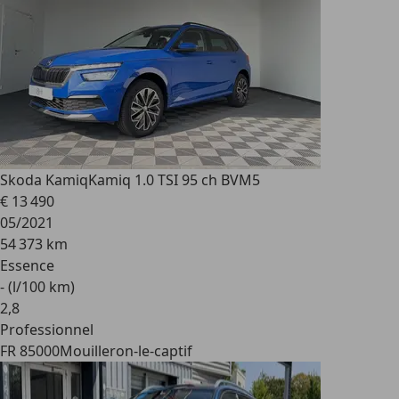
Skoda Kamiq
Kamiq 1.0 TSI 95 ch BVM5
€ 13 490
05/2021
54 373 km
Essence
- (l/100 km)
2
,
8
Professionnel
FR 85000
Mouilleron-le-captif