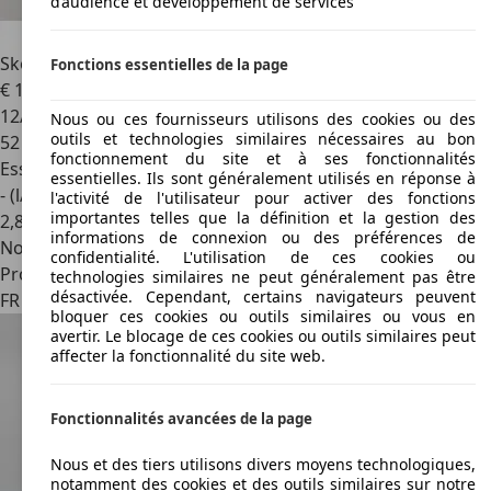
d’audience et développement de services
Skoda Kamiq
Kamiq 1.0 TSI Evo 110 ch BVM6
Fonctions essentielles de la page
€ 16 990
12/2022
Nous ou ces fournisseurs utilisons des cookies ou des
outils et technologies similaires nécessaires au bon
52 303 km
fonctionnement du site et à ses fonctionnalités
Essence
essentielles. Ils sont généralement utilisés en réponse à
- (l/100 km)
l'activité de l'utilisateur pour activer des fonctions
importantes telles que la définition et la gestion des
2
,
8
informations de connexion ou des préférences de
Nouveau
confidentialité. L'utilisation de ces cookies ou
Professionnel
technologies similaires ne peut généralement pas être
désactivée. Cependant, certains navigateurs peuvent
FR 38200
Vienne
bloquer ces cookies ou outils similaires ou vous en
avertir. Le blocage de ces cookies ou outils similaires peut
affecter la fonctionnalité du site web.
Fonctionnalités avancées de la page
Nous et des tiers utilisons divers moyens technologiques,
notamment des cookies et des outils similaires sur notre