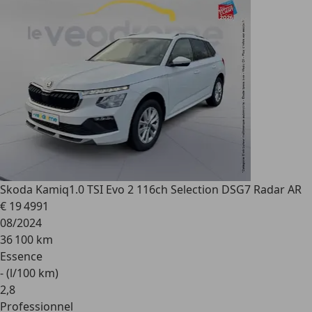
Skoda Kamiq
1.0 TSI Evo 2 116ch Selection DSG7 Radar AR
€ 19 499
1
08/2024
36 100 km
Essence
- (l/100 km)
2
,
8
Professionnel