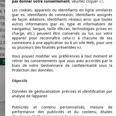
pas donner votre consentement
, veuillez cliquer
ici
.
Skoda Kamiq
1.0 TSI Evo 2 116ch Selection Camera CarPlay
Les cookies, appareils ou identifiants en ligne similaires
€ 18 999
1
(par ex. identifiants de connexion, identifiants assignés
05/2025
de façon aléatoire, identifiants réseau) ainsi que toutes
18 900 km
autres informations (par ex. type et informations de
navigateur, langue, taille d’écran, technologies prises en
Essence
charge, etc.) peuvent être conservés ou lus sur votre
- (l/100 km)
appareil pour reconnaître celui-ci à chacune de ses
2
,
8
connexions à une application ou à un site Web, pour une
ou plusieurs des finalités présentées ici.
Professionnel
FR 68110
Illzach
Vous pouvez modifier vos préférences à tout moment et
retirer les consentements que vous avez accordés par le
biais de notre Gestionnaire de confidentialité sous la
Protection des données.
Objectifs
Données de géolocalisation précises et identification par
analyse de l’appareil
Publicités et contenu personnalisés, mesure de
performance des publicités et du contenu, études