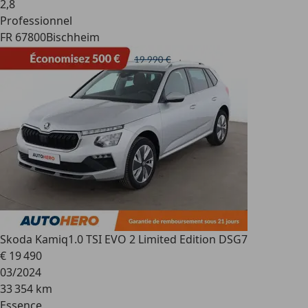
2
,
8
Professionnel
FR 67800
Bischheim
Skoda Kamiq
1.0 TSI EVO 2 Limited Edition DSG7
€ 19 490
03/2024
33 354 km
Essence