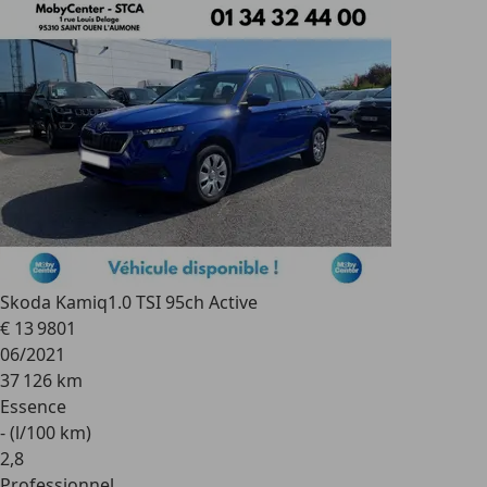
Skoda Kamiq
1.0 TSI 95ch Active
€ 13 980
1
06/2021
37 126 km
Essence
- (l/100 km)
2
,
8
Professionnel