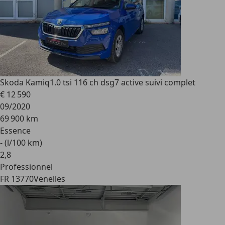
Skoda Kamiq
1.0 tsi 116 ch dsg7 active suivi complet
€ 12 590
09/2020
69 900 km
Essence
- (l/100 km)
2
,
8
Professionnel
FR 13770
Venelles