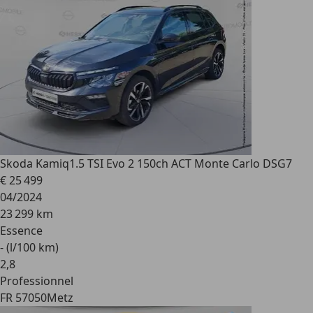
Skoda Kamiq
1.5 TSI Evo 2 150ch ACT Monte Carlo DSG7
€ 25 499
04/2024
23 299 km
Essence
- (l/100 km)
2
,
8
Professionnel
FR 57050
Metz