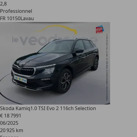
2
,
8
Professionnel
FR 10150
Lavau
Skoda Kamiq
1.0 TSI Evo 2 116ch Selection
€ 18 799
1
06/2025
20 925 km