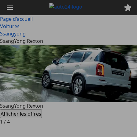
Passer
au
contenu
Page d'accueil
principal
Voitures
Ssangyong
SsangYong Rexton
SsangYong Rexton
Afficher les offres
1
/
4