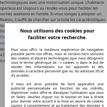
technologiques avec une motorisation unique. L’habitacle
spacieux est toujours au rendez-vous pour faciliter les
sorties weekend en famille. Si vous songez à adopter un
Rexton, il suffit de chercher sur la toile les caractéristiques
qui vous conviennent, le choix n’en manque pas.
Nous utilisons des cookies pour
Intéressé par l'SsangYong Rexton
faciliter votre recherche.
SsangYong Rexton voiture d'occasion
SsangYong Rexton
nouvelle voiture
SsangYong Rexton offres concessionnaire
Avis sur le véhicule SsangYong REXTON
Pour vous offrir la meilleure expérience de navigation
possible parmi nos offres, nous et certains tiers utilisons
4 Évaluations
des cookies et d’autres technologies (que nous désignons
4,4
sous le terme générique de : « cookies ») dans le but de
stocker des informations sur les appareils et des
données à caractère personnel (par ex. les adresses IP) et
d’y accéder.
Il nous est ainsi possible de faire apparaître une
publicité personnalisée en fonction de vos intérêts,
d’optimiser notre offre et d’analyser l’utilisation que vous
en faites. Veuillez cliquer sur le bouton en bas à droite
pour donner votre accord à la mise en œuvre de cookies
soumis à consentement et au traitement des données à