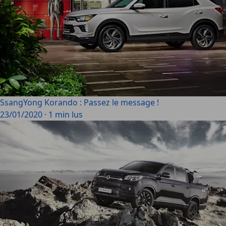
SsangYong Korando : Passez le message !
23/01/2020
·
1 min lus