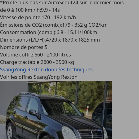
*Prix le plus bas sur AutoScout24 sur le dernier mois
de 0 à 100 km / h
:
9.9 - 14s
Vitesse de pointe
:
170 - 192 km/h
Émissions de CO2 (comb.)
:
179 - 352 g CO2/km
Consommation (comb.)
:
6.8 - 15.1 l/100km
Dimensions (L/L/H)
:
4720 x 1870 x 1825 mm
Nombre de portes
:
5
Volume coffre
:
660 - 2100 litres
Charge tractable
:
2600 - 3500 kg
SsangYong Rexton
données techniques
Voir les offres SsangYong Rexton