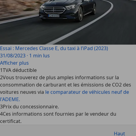
Essai : Mercedes Classe E, du taxi à l’iPad (2023)
31/08/2023
·
1 min lus
Afficher plus
1
TVA déductible
2
Vous trouverez de plus amples informations sur la
consommation de carburant et les émissions de CO2 des
voitures neuves via
le comparateur de véhicules neuf de
l'ADEME.
3
Prix du concessionnaire.
4
Ces informations sont fournies par le vendeur du
certificat.
Haut