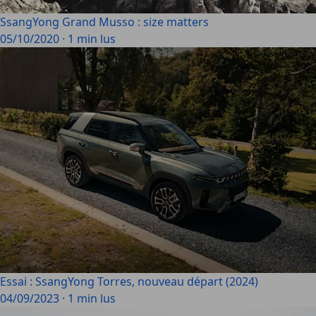
SsangYong Grand Musso : size matters
05/10/2020
·
1 min lus
Essai : SsangYong Torres, nouveau départ (2024)
04/09/2023
·
1 min lus