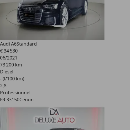
Audi A6
Standard
€ 34 530
06/2021
73 200 km
Diesel
- (l/100 km)
2
,
8
Professionnel
FR 33150
Cenon