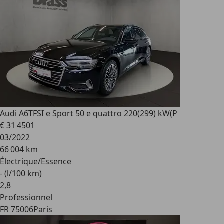
Audi A6
TFSI e Sport 50 e quattro 220(299) kW(P
€ 31 450
1
03/2022
66 004 km
Électrique/Essence
- (l/100 km)
2
,
8
Professionnel
FR 75006
Paris