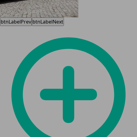
btnLabelPrev
btnLabelNext