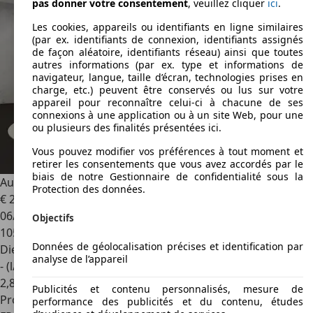
pas donner votre consentement
, veuillez cliquer
ici
.
Les cookies, appareils ou identifiants en ligne similaires
(par ex. identifiants de connexion, identifiants assignés
de façon aléatoire, identifiants réseau) ainsi que toutes
autres informations (par ex. type et informations de
navigateur, langue, taille d’écran, technologies prises en
charge, etc.) peuvent être conservés ou lus sur votre
appareil pour reconnaître celui-ci à chacune de ses
connexions à une application ou à un site Web, pour une
ou plusieurs des finalités présentées ici.
Vous pouvez modifier vos préférences à tout moment et
retirer les consentements que vous avez accordés par le
biais de notre Gestionnaire de confidentialité sous la
Audi A6
40 TDI 150(204) kW(PS) S tronic
Protection des données.
€ 24 000
06/2020
Objectifs
105 491 km
Données de géolocalisation précises et identification par
Diesel
analyse de l’appareil
- (l/100 km)
2
,
8
Publicités et contenu personnalisés, mesure de
Professionnel
performance des publicités et du contenu, études