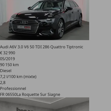
Audi A6
V 3.0 V6 50 TDI 286 Quattro Tiptronic
€ 32 990
05/2019
90 150 km
Diesel
7,2 l/100 km (mixte)
2
,
8
Professionnel
FR 06550
La Roquette Sur Siagne