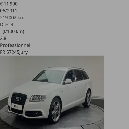
€ 11 990
06/2011
219 002 km
Diesel
- (l/100 km)
2
,
8
Professionnel
FR 57245
Jury