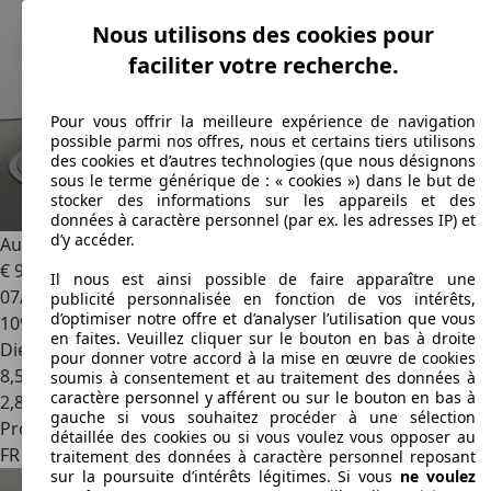
Nous utilisons des cookies pour
faciliter votre recherche.
Pour vous offrir la meilleure expérience de navigation
possible parmi nos offres, nous et certains tiers utilisons
des cookies et d’autres technologies (que nous désignons
sous le terme générique de : « cookies ») dans le but de
stocker des informations sur les appareils et des
données à caractère personnel (par ex. les adresses IP) et
d’y accéder.
Audi A6
A6 3.0 V6 TDi 225 Quattro Ambition Luxe Tiptronic
€ 9 990
Il nous est ainsi possible de faire apparaître une
07/2006
publicité personnalisée en fonction de vos intérêts,
d’optimiser notre offre et d’analyser l’utilisation que vous
109 700 km
en faites. Veuillez cliquer sur le bouton en bas à droite
Diesel
pour donner votre accord à la mise en œuvre de cookies
8,5 l/100 km (mixte)
soumis à consentement et au traitement des données à
caractère personnel y afférent ou sur le bouton en bas à
2
,
8
gauche si vous souhaitez procéder à une sélection
Professionnel
détaillée des cookies ou si vous voulez vous opposer au
FR 93250
Villemomble
traitement des données à caractère personnel reposant
sur la poursuite d’intérêts légitimes. Si vous
ne voulez