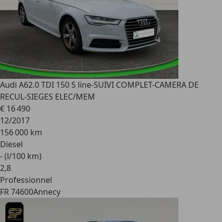
Audi A6
2.0 TDI 150 S line-SUIVI COMPLET-CAMERA DE
RECUL-SIEGES ELEC/MEM
€ 16 490
12/2017
156 000 km
Diesel
- (l/100 km)
2
,
8
Professionnel
FR 74600
Annecy