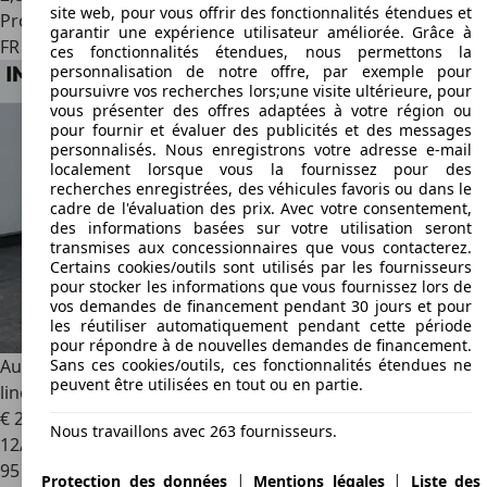
site web, pour vous offrir des fonctionnalités étendues et
Professionnel
garantir une expérience utilisateur améliorée. Grâce à
FR 54580
Moineville
ces fonctionnalités étendues, nous permettons la
personnalisation de notre offre, par exemple pour
poursuivre vos recherches lors;une visite ultérieure, pour
vous présenter des offres adaptées à votre région ou
pour fournir et évaluer des publicités et des messages
personnalisés. Nous enregistrons votre adresse e-mail
localement lorsque vous la fournissez pour des
recherches enregistrées, des véhicules favoris ou dans le
cadre de l'évaluation des prix. Avec votre consentement,
des informations basées sur votre utilisation seront
transmises aux concessionnaires que vous contacterez.
Certains cookies/outils sont utilisés par les fournisseurs
pour stocker les informations que vous fournissez lors de
vos demandes de financement pendant 30 jours et pour
les réutiliser automatiquement pendant cette période
pour répondre à de nouvelles demandes de financement.
Sans ces cookies/outils, ces fonctionnalités étendues ne
Audi A6
Avant 2.0 40 TDI - 204 - BV S-tronic AVANT BREAK S
peuvent être utilisées en tout ou en partie.
line / SUIVI / GARANTIE
€ 26 490
Nous travaillons avec 263 fournisseurs.
12/2018
95 000 km
|
|
Protection des données
Mentions légales
Liste des