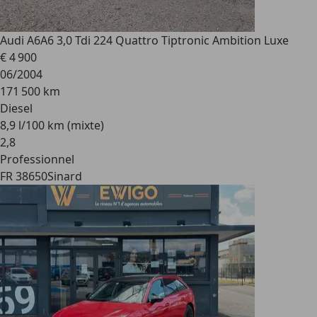
Audi A6
A6 3,0 Tdi 224 Quattro Tiptronic Ambition Luxe
€ 4 900
06/2004
171 500 km
Diesel
8,9 l/100 km (mixte)
2
,
8
Professionnel
FR 38650
Sinard