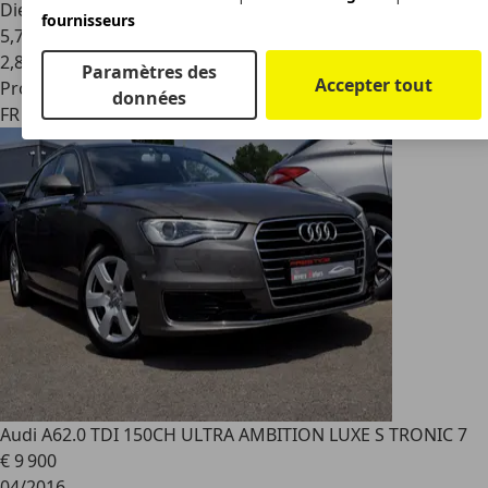
Diesel
fournisseurs
5,7 l/100 km (mixte)
2
,
8
Paramètres des
Accepter tout
Professionnel
données
FR 78300
Poissy
Audi A6
2.0 TDI 150CH ULTRA AMBITION LUXE S TRONIC 7
€ 9 900
04/2016