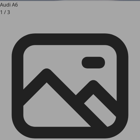
Audi A6
1
/
3