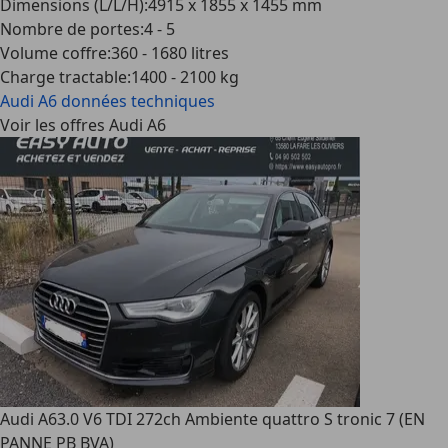
Dimensions (L/L/H)
:
4915 x 1855 x 1455 mm
Nombre de portes
:
4 - 5
Volume coffre
:
360 - 1680 litres
Charge tractable
:
1400 - 2100 kg
Audi A6
données techniques
Voir les offres Audi A6
Audi A6
3.0 V6 TDI 272ch Ambiente quattro S tronic 7 (EN
PANNE PB BVA)