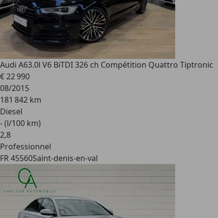
Audi A6
3.0l V6 BiTDI 326 ch Compétition Quattro Tiptronic
€ 22 990
08/2015
181 842 km
Diesel
- (l/100 km)
2
,
8
Professionnel
FR 45560
Saint-denis-en-val