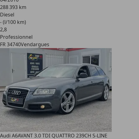
288 393 km
Diesel
- (l/100 km)
2
,
8
Professionnel
FR 34740
Vendargues
Audi A6
AVANT 3.0 TDI QUATTRO 239CH S-LINE