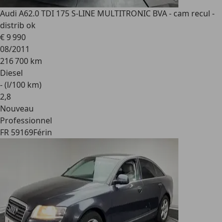
Audi A6
2.0 TDI 175 S-LINE MULTITRONIC BVA - cam recul -
distrib ok
€ 9 990
08/2011
216 700 km
Diesel
- (l/100 km)
2
,
8
Nouveau
Professionnel
FR 59169
Férin