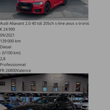
Audi A6
avant 2.0 40 tdi 205ch s-line avus s-tronic
€ 24 990
09/2021
139 000 km
Diesel
- (l/100 km)
2
,
8
Professionnel
FR 26800
Valence