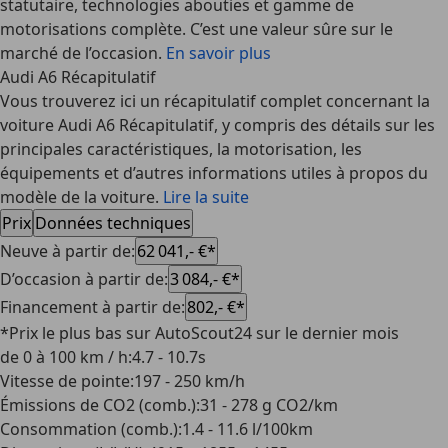
statutaire, technologies abouties et gamme de
motorisations complète. C’est une valeur sûre sur le
marché de l’occasion.
En savoir plus
Audi A6 Récapitulatif
Vous trouverez ici un récapitulatif complet concernant la
voiture Audi A6 Récapitulatif, y compris des détails sur les
principales caractéristiques, la motorisation, les
équipements et d’autres informations utiles à propos du
modèle de la voiture.
Lire la suite
Prix
Données techniques
Neuve à partir de
:
62 041,- €*
D’occasion à partir de
:
3 084,- €*
Financement à partir de
:
802,- €*
*Prix le plus bas sur AutoScout24 sur le dernier mois
de 0 à 100 km / h
:
4.7 - 10.7s
Vitesse de pointe
:
197 - 250 km/h
Émissions de CO2 (comb.)
:
31 - 278 g CO2/km
Consommation (comb.)
:
1.4 - 11.6 l/100km