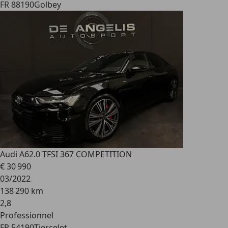
FR 88190
Golbey
Audi A6
2.0 TFSI 367 COMPETITION
€ 30 990
03/2022
138 290 km
2
,
8
Professionnel
FR 54190
Tiercelet