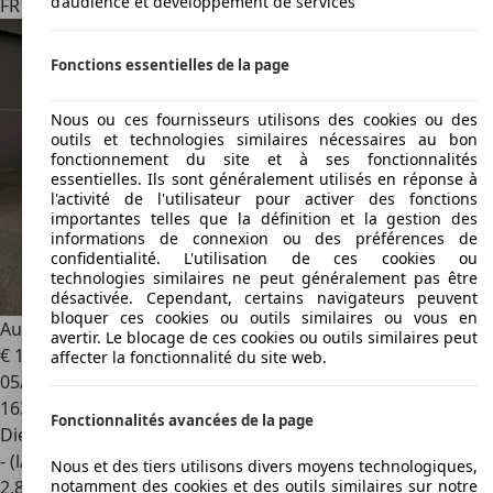
d’audience et développement de services
FR 75006
Paris
Fonctions essentielles de la page
Nous ou ces fournisseurs utilisons des cookies ou des
outils et technologies similaires nécessaires au bon
fonctionnement du site et à ses fonctionnalités
essentielles. Ils sont généralement utilisés en réponse à
l'activité de l'utilisateur pour activer des fonctions
importantes telles que la définition et la gestion des
informations de connexion ou des préférences de
confidentialité. L'utilisation de ces cookies ou
technologies similaires ne peut généralement pas être
désactivée. Cependant, certains navigateurs peuvent
bloquer ces cookies ou outils similaires ou vous en
Audi A6
AVANT 2.0 tdi c7 190 cv S-tronic 7 garantie 12 mois -
avertir. Le blocage de ces cookies ou outils similaires peut
€ 17 990
affecter la fonctionnalité du site web.
05/2014
163 000 km
Fonctionnalités avancées de la page
Diesel
- (l/100 km)
Nous et des tiers utilisons divers moyens technologiques,
notamment des cookies et des outils similaires sur notre
2
,
8