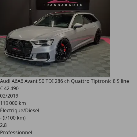
Audi A6
A6 Avant 50 TDI 286 ch Quattro Tiptronic 8 S line
€ 42 490
02/2019
119 000 km
Électrique/Diesel
- (l/100 km)
2
,
8
Professionnel