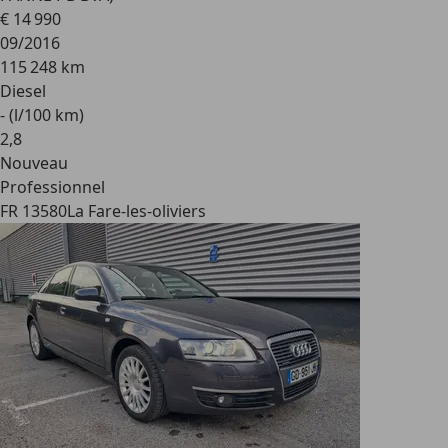
€ 14 990
09/2016
115 248 km
Diesel
- (l/100 km)
2
,
8
Nouveau
Professionnel
FR 13580
La Fare-les-oliviers