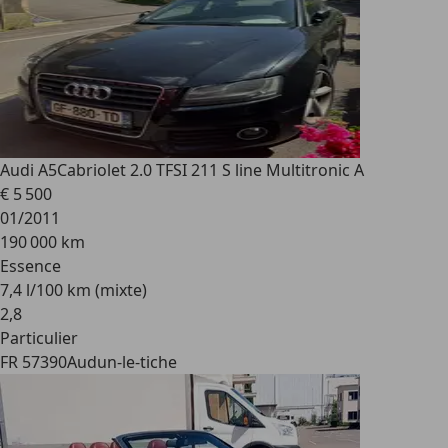
Audi A5
Cabriolet 2.0 TFSI 211 S line Multitronic A
€ 5 500
01/2011
190 000 km
Essence
7,4 l/100 km (mixte)
2
,
8
Particulier
FR 57390
Audun-le-tiche