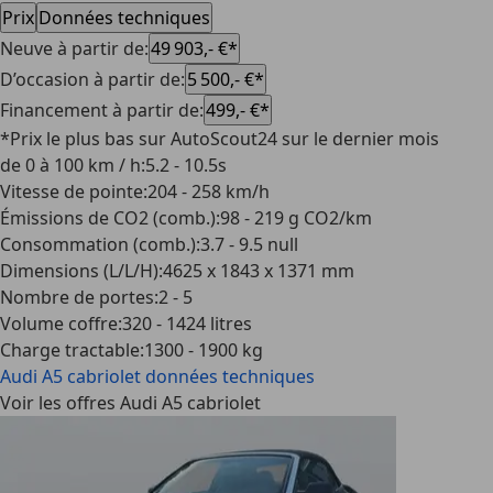
Prix
Données techniques
Neuve à partir de
:
49 903,- €*
D’occasion à partir de
:
5 500,- €*
Financement à partir de
:
499,- €*
*Prix le plus bas sur AutoScout24 sur le dernier mois
de 0 à 100 km / h
:
5.2 - 10.5s
Vitesse de pointe
:
204 - 258 km/h
Émissions de CO2 (comb.)
:
98 - 219 g CO2/km
Consommation (comb.)
:
3.7 - 9.5 null
Dimensions (L/L/H)
:
4625 x 1843 x 1371 mm
Nombre de portes
:
2 - 5
Volume coffre
:
320 - 1424 litres
Charge tractable
:
1300 - 1900 kg
Audi A5 cabriolet
données techniques
Voir les offres Audi A5 cabriolet