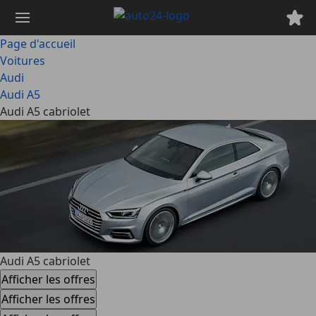
Passer
au
contenu
Page d'accueil
principal
Voitures
Audi
Audi A5
Audi A5 cabriolet
Audi A5 cabriolet
Afficher les offres
Afficher les offres