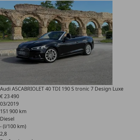
Audi A5
CABRIOLET 40 TDI 190 S tronic 7 Design Luxe
€ 23 490
03/2019
151 900 km
Diesel
- (l/100 km)
2
,
8