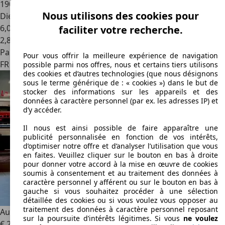
190 000 km
Nous utilisons des cookies pour
Diesel
6,0 l/100 km (mixte)
faciliter votre recherche.
2
,
8
Particulier
Pour vous offrir la meilleure expérience de navigation
FR 93190
Livry-gargan
possible parmi nos offres, nous et certains tiers utilisons
des cookies et d’autres technologies (que nous désignons
sous le terme générique de : « cookies ») dans le but de
stocker des informations sur les appareils et des
données à caractère personnel (par ex. les adresses IP) et
d’y accéder.
Il nous est ainsi possible de faire apparaître une
publicité personnalisée en fonction de vos intérêts,
d’optimiser notre offre et d’analyser l’utilisation que vous
en faites. Veuillez cliquer sur le bouton en bas à droite
pour donner votre accord à la mise en œuvre de cookies
soumis à consentement et au traitement des données à
caractère personnel y afférent ou sur le bouton en bas à
gauche si vous souhaitez procéder à une sélection
détaillée des cookies ou si vous voulez vous opposer au
traitement des données à caractère personnel reposant
Audi A5
Cabriolet 2.0 TDi 190cv 3x S-LINE - S tronic
sur la poursuite d’intérêts légitimes. Si vous
ne voulez
€ 20 990