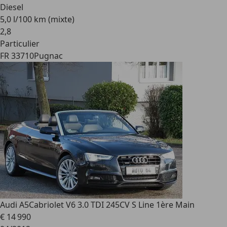
Diesel
5,0 l/100 km (mixte)
2
,
8
Particulier
FR 33710
Pugnac
Audi A5
Cabriolet V6 3.0 TDI 245CV S Line 1ère Main
€ 14 990