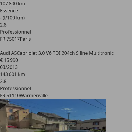
107 800 km
Essence
- (l/100 km)
2
,
8
Professionnel
FR 75017
Paris
Audi A5
Cabriolet 3.0 V6 TDI 204ch S line Multitronic
€ 15 990
03/2013
143 601 km
2
,
8
Professionnel
FR 51110
Warmeriville