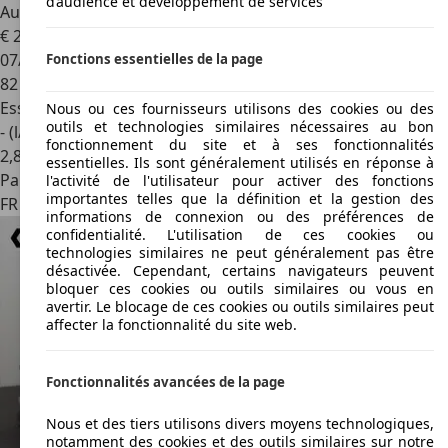
d’audience et développement de services
Audi A5
3.0 TFSI S Line
€ 20 900
07/2012
Fonctions essentielles de la page
82 000 km
Essence
Nous ou ces fournisseurs utilisons des cookies ou des
outils et technologies similaires nécessaires au bon
- (l/100 km)
fonctionnement du site et à ses fonctionnalités
2
,
8
essentielles. Ils sont généralement utilisés en réponse à
Particulier
l'activité de l'utilisateur pour activer des fonctions
importantes telles que la définition et la gestion des
FR 85100
Les Sables-d'olonne
informations de connexion ou des préférences de
confidentialité. L'utilisation de ces cookies ou
technologies similaires ne peut généralement pas être
désactivée. Cependant, certains navigateurs peuvent
bloquer ces cookies ou outils similaires ou vous en
avertir. Le blocage de ces cookies ou outils similaires peut
affecter la fonctionnalité du site web.
Fonctionnalités avancées de la page
Nous et des tiers utilisons divers moyens technologiques,
notamment des cookies et des outils similaires sur notre