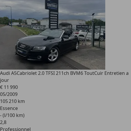
Audi A5
Cabriolet 2.0 TFSI 211ch BVM6 ToutCuir Entretien a
jour
€ 11 990
05/2009
105 210 km
Essence
- (l/100 km)
2
,
8
Professionnel