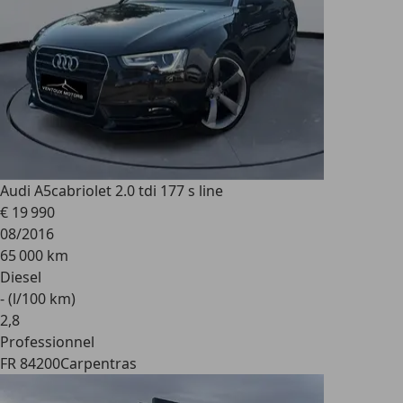
Audi A5
cabriolet 2.0 tdi 177 s line
€ 19 990
08/2016
65 000 km
Diesel
- (l/100 km)
2
,
8
Professionnel
FR 84200
Carpentras