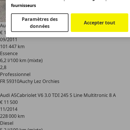
fournisseurs
Paramètres des
Accepter tout
Audi A5
Cabriolet 1.8 TFSI 170 S Line
données
€ 14 990
09/2011
101 447 km
Essence
6,2 l/100 km (mixte)
2
,
8
Professionnel
FR 59310
Auchy Lez Orchies
Audi A5
Cabriolet V6 3.0 TDI 245 S Line Multitronic 8 A
€ 11 500
11/2014
228 000 km
Diesel