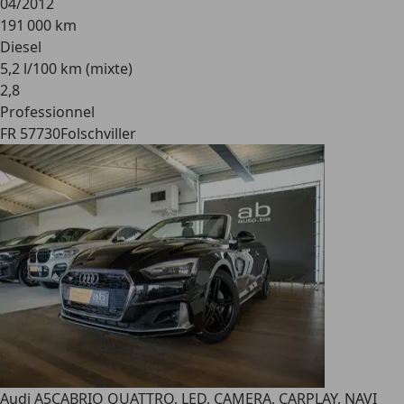
04/2012
191 000 km
Diesel
5,2 l/100 km (mixte)
2
,
8
Professionnel
FR 57730
Folschviller
Audi A5
CABRIO QUATTRO, LED, CAMERA, CARPLAY, NAVI