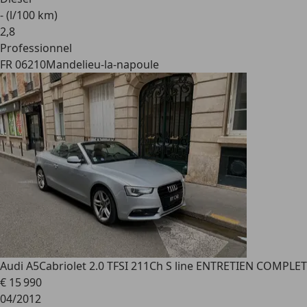
- (l/100 km)
2
,
8
Professionnel
FR 06210
Mandelieu-la-napoule
Audi A5
Cabriolet 2.0 TFSI 211Ch S line ENTRETIEN COMPLET
€ 15 990
04/2012