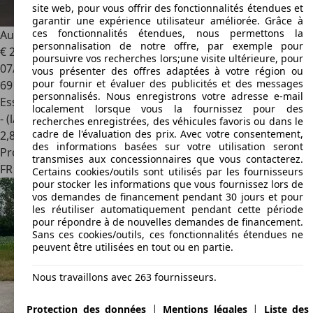
site web, pour vous offrir des fonctionnalités étendues et
garantir une expérience utilisateur améliorée. Grâce à
ces fonctionnalités étendues, nous permettons la
Audi A5
2.0 TSI CABRIO - S-line - LEDER - NAVI - QUATTRO
personnalisation de notre offre, par exemple pour
€ 27 995
poursuivre vos recherches lors;une visite ultérieure, pour
07/2018
vous présenter des offres adaptées à votre région ou
pour fournir et évaluer des publicités et des messages
69 403 km
personnalisés. Nous enregistrons votre adresse e-mail
Essence
localement lorsque vous la fournissez pour des
- (l/100 km)
recherches enregistrées, des véhicules favoris ou dans le
cadre de l'évaluation des prix. Avec votre consentement,
2
,
8
des informations basées sur votre utilisation seront
Professionnel
transmises aux concessionnaires que vous contacterez.
FR 59000
Lille
Certains cookies/outils sont utilisés par les fournisseurs
pour stocker les informations que vous fournissez lors de
vos demandes de financement pendant 30 jours et pour
les réutiliser automatiquement pendant cette période
pour répondre à de nouvelles demandes de financement.
Sans ces cookies/outils, ces fonctionnalités étendues ne
peuvent être utilisées en tout ou en partie.
Nous travaillons avec 263 fournisseurs.
|
|
Protection des données
Mentions légales
Liste des