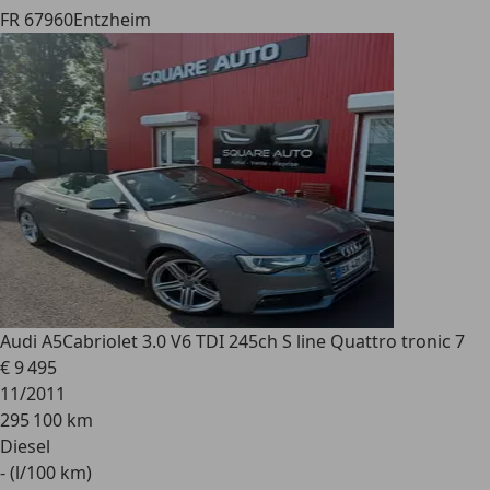
FR 67960
Entzheim
Audi A5
Cabriolet 3.0 V6 TDI 245ch S line Quattro tronic 7
€ 9 495
11/2011
295 100 km
Diesel
- (l/100 km)