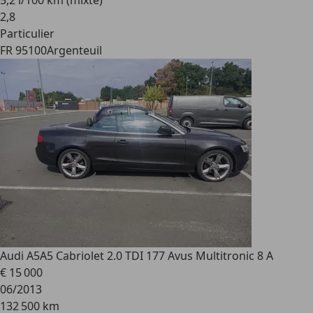
5,2 l/100 km (mixte)
2
,
8
Particulier
FR 95100
Argenteuil
Audi A5
A5 Cabriolet 2.0 TDI 177 Avus Multitronic 8 A
€ 15 000
06/2013
132 500 km