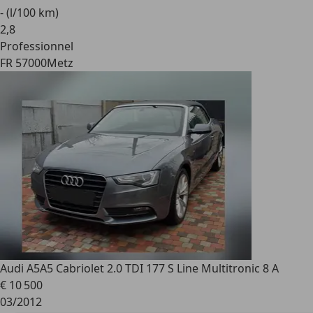
- (l/100 km)
2
,
8
Professionnel
FR 57000
Metz
Audi A5
A5 Cabriolet 2.0 TDI 177 S Line Multitronic 8 A
€ 10 500
03/2012