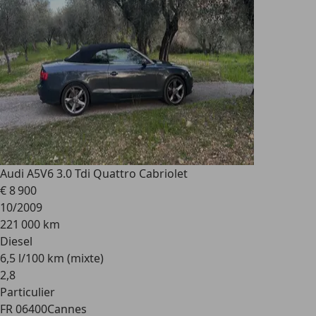
Audi A5
V6 3.0 Tdi Quattro Cabriolet
€ 8 900
10/2009
221 000 km
Diesel
6,5 l/100 km (mixte)
2
,
8
Particulier
FR 06400
Cannes