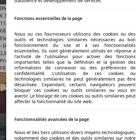
d’audience et développement de services
BMW 528
eDrive35 286ch
€ 33 890
1
Fonctions essentielles de la page
11/2023
68 571 km
Nous ou ces fournisseurs utilisons des cookies ou des
Electrique
outils et technologies similaires nécessaires au bon
- (kWh/100 km)
fonctionnement du site et à ses fonctionnalités
essentielles. Ils sont généralement utilisés en réponse à
2
,
8
l'activité de l'utilisateur pour activer des fonctions
Professionnel
importantes telles que la définition et la gestion des
FR 77100
Mareuil-les-meaux
informations de connexion ou des préférences de
confidentialité. L'utilisation de ces cookies ou
technologies similaires ne peut généralement pas être
désactivée. Cependant, certains navigateurs peuvent
bloquer ces cookies ou outils similaires ou vous en
avertir. Le blocage de ces cookies ou outils similaires peut
affecter la fonctionnalité du site web.
Fonctionnalités avancées de la page
Nous et des tiers utilisons divers moyens technologiques,
notamment des cookies et des outils similaires sur notre