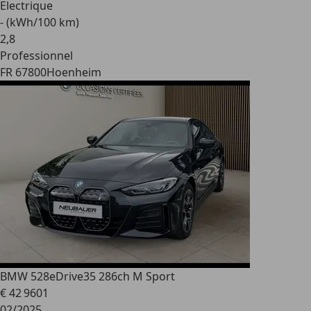
Electrique
- (kWh/100 km)
2
,
8
Professionnel
FR 67800
Hoenheim
BMW 528
eDrive35 286ch M Sport
€ 42 960
1
02/2025