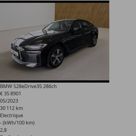
BMW 528
eDrive35 286ch
€ 35 890
1
05/2023
30 112 km
Electrique
- (kWh/100 km)
2
,
8