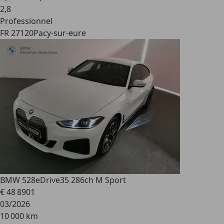
2
,
8
Professionnel
FR 27120
Pacy-sur-eure
BMW 528
eDrive35 286ch M Sport
€ 48 890
1
03/2026
10 000 km