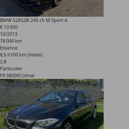
BMW 528
528i 245 ch M Sport A
€ 13 000
10/2013
78 000 km
Essence
6,5 l/100 km (mixte)
2
,
8
Particulier
FR 68000
Colmar