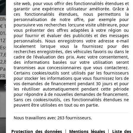
site web, pour vous offrir des fonctionnalités étendues et
garantir une expérience utilisateur améliorée. Grâce à
ces fonctionnalités étendues, nous permettons la
BMW 528
528i 258ch Luxe A
personnalisation de notre offre, par exemple pour
poursuivre vos recherches lors;une visite ultérieure, pour
€ 18 300
vous présenter des offres adaptées à votre région ou
01/2011
pour fournir et évaluer des publicités et des messages
127 000 km
personnalisés. Nous enregistrons votre adresse e-mail
localement lorsque vous la fournissez pour des
Essence
recherches enregistrées, des véhicules favoris ou dans le
7,6 l/100 km (mixte)
cadre de l'évaluation des prix. Avec votre consentement,
2
,
8
des informations basées sur votre utilisation seront
transmises aux concessionnaires que vous contacterez.
Particulier
Certains cookies/outils sont utilisés par les fournisseurs
FR 94270
Kremlin Bicetre
pour stocker les informations que vous fournissez lors de
vos demandes de financement pendant 30 jours et pour
les réutiliser automatiquement pendant cette période
pour répondre à de nouvelles demandes de financement.
Sans ces cookies/outils, ces fonctionnalités étendues ne
peuvent être utilisées en tout ou en partie.
Nous travaillons avec 263 fournisseurs.
|
|
Protection des données
Mentions légales
Liste des