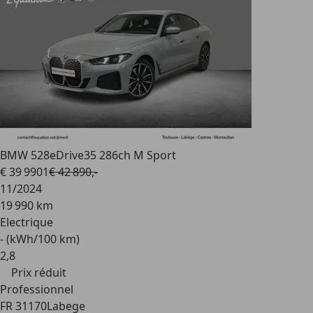
BMW 528
eDrive35 286ch M Sport
€ 39 990
1
€ 42 890,-
11/2024
19 990 km
Electrique
- (kWh/100 km)
2
,
8
Prix réduit
Professionnel
FR 31170
Labege