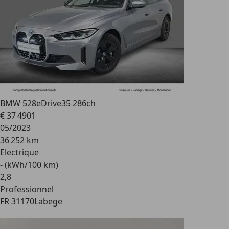
BMW 528
eDrive35 286ch
€ 37 490
1
05/2023
36 252 km
Electrique
- (kWh/100 km)
2
,
8
Professionnel
FR 31170
Labege