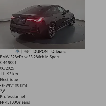
BMW 528
eDrive35 286ch M Sport
€ 44 900
1
06/2025
11 193 km
Electrique
- (kWh/100 km)
2
,
8
Professionnel
FR 45100
Orleans