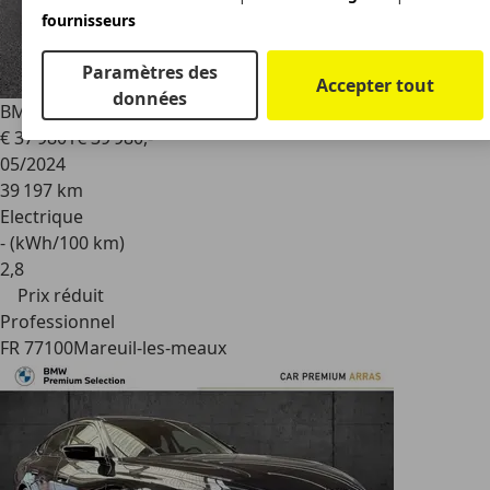
fournisseurs
Paramètres des
Accepter tout
données
BMW 528
eDrive35 286ch M Sport
€ 37 980
1
€ 39 980,-
05/2024
39 197 km
Electrique
- (kWh/100 km)
2
,
8
Prix réduit
Professionnel
FR 77100
Mareuil-les-meaux