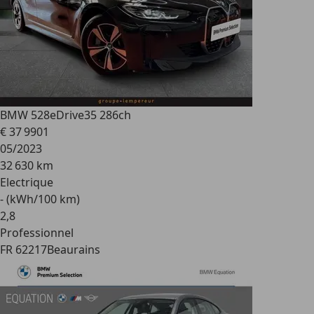
BMW 528
eDrive35 286ch
€ 37 990
1
05/2023
32 630 km
Electrique
- (kWh/100 km)
2
,
8
Professionnel
FR 62217
Beaurains