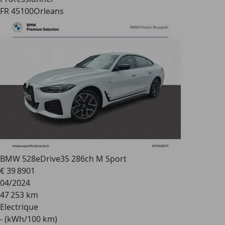
FR 45100
Orleans
BMW 528
eDrive35 286ch M Sport
€ 39 890
1
04/2024
47 253 km
Electrique
- (kWh/100 km)