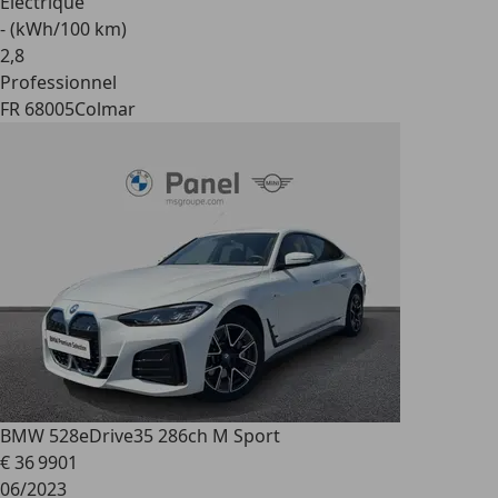
Electrique
- (kWh/100 km)
2
,
8
Professionnel
FR 68005
Colmar
BMW 528
eDrive35 286ch M Sport
€ 36 990
1
06/2023