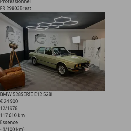
Professionnel
FR 29803
Brest
BMW 528
SERIE E12 528i
€ 24 900
12/1978
117 610 km
Essence
- (l/100 km)