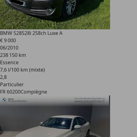
BMW 528
528i 258ch Luxe A
€ 9 000
06/2010
238 150 km
Essence
7,6 l/100 km (mixte)
2
,
8
Particulier
FR 60200
Compiègne