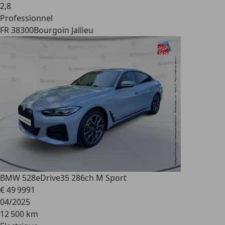
2
,
8
Professionnel
FR 38300
Bourgoin Jallieu
BMW 528
eDrive35 286ch M Sport
€ 49 999
1
04/2025
12 500 km