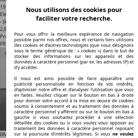
19 500 km
Nous utilisons des cookies pour
Electrique
faciliter votre recherche.
- (kWh/100 km)
2
,
8
Pour vous offrir la meilleure expérience de navigation
Professionnel
possible parmi nos offres, nous et certains tiers utilisons
FR 78370
Plaisir
des cookies et d’autres technologies (que nous désignons
sous le terme générique de : « cookies ») dans le but de
stocker des informations sur les appareils et des
données à caractère personnel (par ex. les adresses IP) et
d’y accéder.
Il nous est ainsi possible de faire apparaître une
publicité personnalisée en fonction de vos intérêts,
d’optimiser notre offre et d’analyser l’utilisation que vous
en faites. Veuillez cliquer sur le bouton en bas à droite
pour donner votre accord à la mise en œuvre de cookies
soumis à consentement et au traitement des données à
caractère personnel y afférent ou sur le bouton en bas à
gauche si vous souhaitez procéder à une sélection
détaillée des cookies ou si vous voulez vous opposer au
traitement des données à caractère personnel reposant
BMW 528
eDrive35 286ch
sur la poursuite d’intérêts légitimes. Si vous
ne voulez