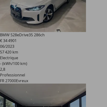
BMW 528
eDrive35 286ch
€ 34 490
1
06/2023
57 420 km
Electrique
- (kWh/100 km)
2
,
8
Professionnel
FR 27000
Evreux