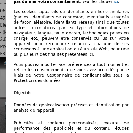
pas donner votre consentement
, veuillez cliquer
ici
.
€ 34 820
1
06/2023
Les cookies, appareils ou identifiants en ligne similaires
(par ex. identifiants de connexion, identifiants assignés
49 309 km
de façon aléatoire, identifiants réseau) ainsi que toutes
Electrique
autres informations (par ex. type et informations de
- (kWh/100 km)
navigateur, langue, taille d’écran, technologies prises en
charge, etc.) peuvent être conservés ou lus sur votre
2
,
8
appareil pour reconnaître celui-ci à chacune de ses
Professionnel
connexions à une application ou à un site Web, pour une
FR 17300
Rochefort
ou plusieurs des finalités présentées ici.
Vous pouvez modifier vos préférences à tout moment et
retirer les consentements que vous avez accordés par le
biais de notre Gestionnaire de confidentialité sous la
Protection des données.
Objectifs
Données de géolocalisation précises et identification par
analyse de l’appareil
Publicités et contenu personnalisés, mesure de
performance des publicités et du contenu, études