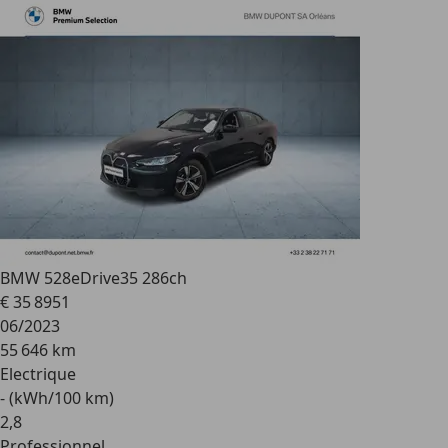
BMW 528
eDrive35 286ch
€ 35 895
1
06/2023
55 646 km
Electrique
- (kWh/100 km)
2
,
8
Professionnel