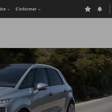
dre
S'informer