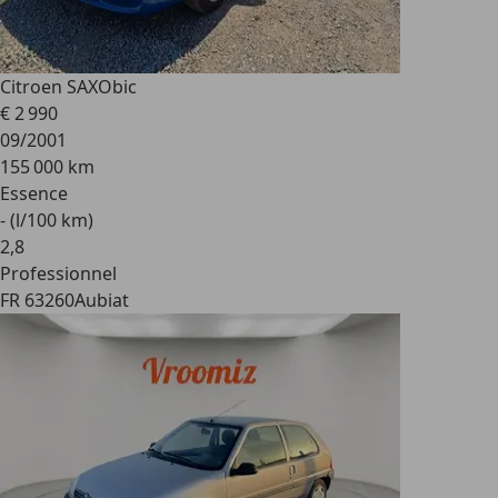
Citroen SAXO
bic
€ 2 990
09/2001
155 000 km
Essence
- (l/100 km)
2
,
8
Professionnel
FR 63260
Aubiat