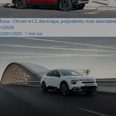
Essai : Citroën ë-C3, électrique, polyvalente, mais abordable
! (2024)
23/01/2025
·
1 min lus