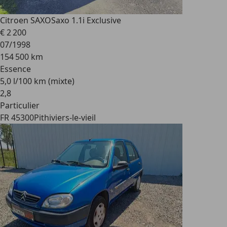
Citroen SAXO
Saxo 1.1i Exclusive
€ 2 200
07/1998
154 500 km
Essence
5,0 l/100 km (mixte)
2
,
8
Particulier
FR 45300
Pithiviers-le-vieil