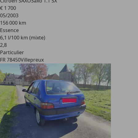
Citroen SAXO
Saxo 1.1 SX
€ 1 700
05/2003
156 000 km
Essence
6,1 l/100 km (mixte)
2
,
8
Particulier
FR 78450
Villepreux