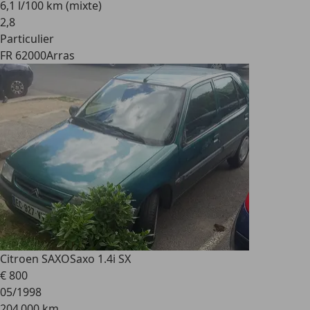
6,1 l/100 km (mixte)
2
,
8
Particulier
FR 62000
Arras
Citroen SAXO
Saxo 1.4i SX
€ 800
05/1998
204 000 km