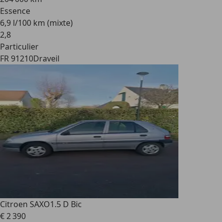
Essence
6,9 l/100 km (mixte)
2
,
8
Particulier
FR 91210
Draveil
Citroen SAXO
1.5 D Bic
€ 2 390