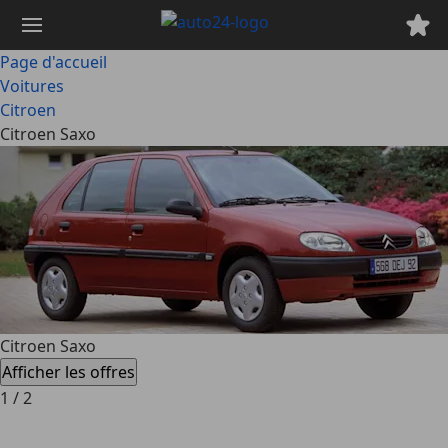
Passer
au
contenu
Page d'accueil
principal
Voitures
Citroen
Citroen Saxo
Citroen Saxo
Afficher les offres
1
/
2