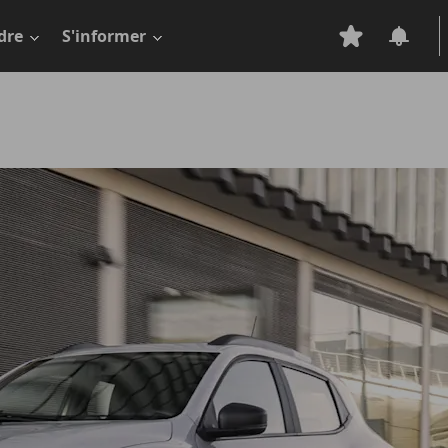
dre
S'informer