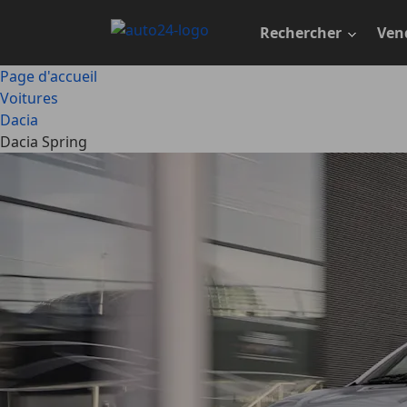
Passer
au
Rechercher
Ven
contenu
principal
Page d'accueil
Voitures
Dacia
Dacia Spring