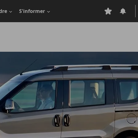
dre
S'informer