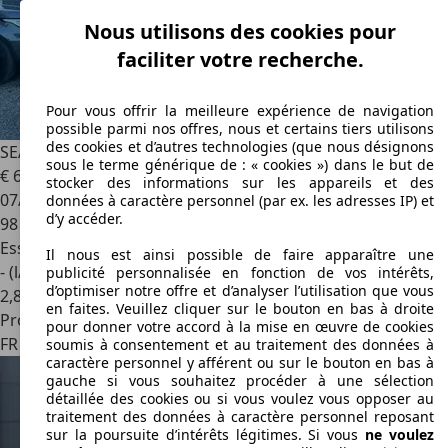
Nous utilisons des cookies pour
faciliter votre recherche.
Pour vous offrir la meilleure expérience de navigation
possible parmi nos offres, nous et certains tiers utilisons
des cookies et d’autres technologies (que nous désignons
SEAT Mii
1.0 75CH STYLE 5P
sous le terme générique de : « cookies ») dans le but de
€ 6 490
stocker des informations sur les appareils et des
07/2014
données à caractère personnel (par ex. les adresses IP) et
d’y accéder.
98 000 km
Essence
Il nous est ainsi possible de faire apparaître une
- (l/100 km)
publicité personnalisée en fonction de vos intérêts,
d’optimiser notre offre et d’analyser l’utilisation que vous
2
,
8
en faites. Veuillez cliquer sur le bouton en bas à droite
Professionnel
pour donner votre accord à la mise en œuvre de cookies
FR 83210
La Farlède
soumis à consentement et au traitement des données à
caractère personnel y afférent ou sur le bouton en bas à
gauche si vous souhaitez procéder à une sélection
détaillée des cookies ou si vous voulez vous opposer au
traitement des données à caractère personnel reposant
sur la poursuite d’intérêts légitimes. Si vous
ne voulez