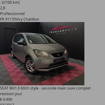
- (l/100 km)
2
,
8
Professionnel
FR 91170
Viry Chatillon
SEAT Mii
1.0 60ch style - seconde main suivi complet
revision jour
€ 6 490