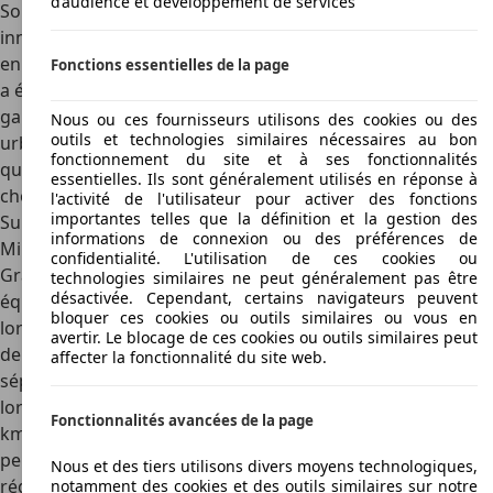
d’audience et développement de services
Son architecture et son design aux lignes inédites,
innovantes, sportives, dynamiques, piquantes et vaillantes
en font une voiture aussi bien féminine que masculine. Elle
Fonctions essentielles de la page
a été conçue par SEAT pour se faufiler entre les géants et
garantir à chaque conducteur une place dans la jungle
Nous ou ces fournisseurs utilisons des cookies ou des
outils et technologies similaires nécessaires au bon
urbaine sans stress. Conçue pour faire de chaque trajet
fonctionnement du site et à ses fonctionnalités
quotidien un véritable plaisir, la Mii se décline en un large
essentielles. Ils sont généralement utilisés en réponse à
choix de coloris dont le Tornado Red, le Reflex Cilver, le
l'activité de l'utilisateur pour activer des fonctions
importantes telles que la définition et la gestion des
Sunflower yellow, le White et le Deep Black.
informations de connexion ou des préférences de
Mii, la citadine sûre
confidentialité. L'utilisation de ces cookies ou
Grâce au système de freinage d'urgence dont elle est
technologies similaires ne peut généralement pas être
désactivée. Cependant, certains navigateurs peuvent
équipée, la Mii offre un confort de conduite optimal même
bloquer ces cookies ou outils similaires ou vous en
lorsque la circulation devient dense. En effet, son système
avertir. Le blocage de ces cookies ou outils similaires peut
de sécurité contrôle automatiquement la distance qui la
affecter la fonctionnalité du site web.
sépare des autres automobiles et freine automatiquement
lorsqu'il y a risque de collision (à une vitesse inférieure à 30
Fonctionnalités avancées de la page
km/heure). Très bien équipée, la petite citadine de SEAT
peut prendre 4 personnes à bord et est dotée d'un
Nous et des tiers utilisons divers moyens technologiques,
régulateur de vitesse qui facilite la conduite sur de longues
notamment des cookies et des outils similaires sur notre