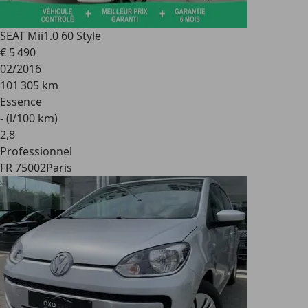
SEAT Mii
1.0 60 Style
€ 5 490
02/2016
101 305 km
Essence
- (l/100 km)
2
,
8
Professionnel
FR 75002
Paris