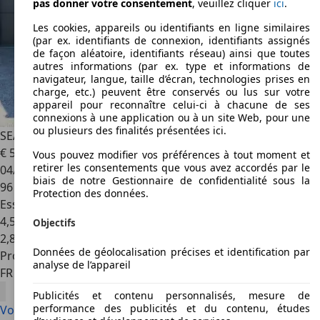
pas donner votre consentement
, veuillez cliquer
ici
.
Les cookies, appareils ou identifiants en ligne similaires
(par ex. identifiants de connexion, identifiants assignés
de façon aléatoire, identifiants réseau) ainsi que toutes
autres informations (par ex. type et informations de
navigateur, langue, taille d’écran, technologies prises en
charge, etc.) peuvent être conservés ou lus sur votre
appareil pour reconnaître celui-ci à chacune de ses
connexions à une application ou à un site Web, pour une
ou plusieurs des finalités présentées ici.
SEAT Mii
Mii 1.0 60 ch Style
€ 5 990
Vous pouvez modifier vos préférences à tout moment et
retirer les consentements que vous avez accordés par le
04/2013
biais de notre Gestionnaire de confidentialité sous la
96 000 km
Protection des données.
Essence
4,5 l/100 km (mixte)
Objectifs
2
,
8
Données de géolocalisation précises et identification par
Professionnel
analyse de l’appareil
FR 21220
Gevrey-chambertin
Publicités et contenu personnalisés, mesure de
performance des publicités et du contenu, études
Voir toutes les offres SEAT Mii