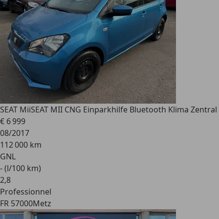
SEAT Mii
SEAT MII CNG Einparkhilfe Bluetooth Klima Zentral
€ 6 999
08/2017
112 000 km
GNL
- (l/100 km)
2
,
8
Professionnel
FR 57000
Metz