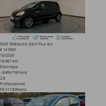
SEAT Mii
Electric 83ch Plus 4cv
€ 14 990
1
10/2020
18 461 km
Electrique
- (kWh/100 km)
2
,
8
Professionnel
FR 51100
Reims