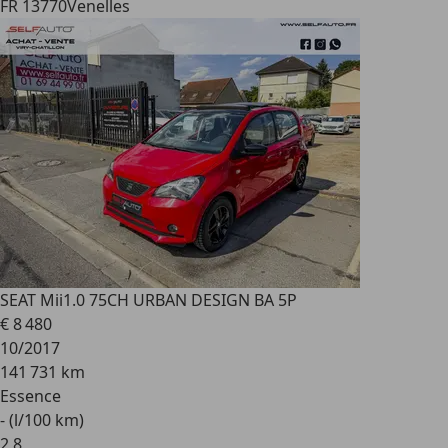
FR 13770
Venelles
SEAT Mii
1.0 75CH URBAN DESIGN BA 5P
€ 8 480
10/2017
141 731 km
Essence
- (l/100 km)
2
,
8