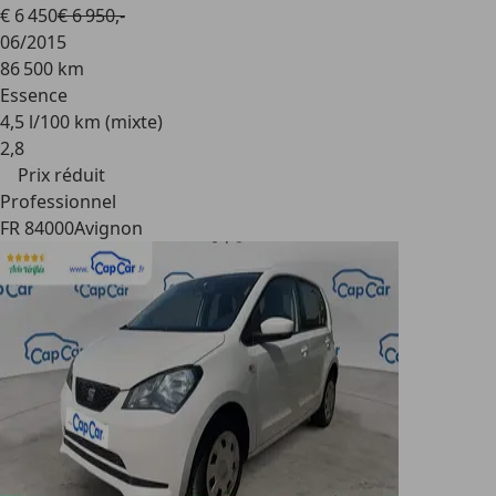
€ 6 450
€ 6 950,-
06/2015
86 500 km
Essence
4,5 l/100 km (mixte)
2
,
8
Prix réduit
Professionnel
FR 84000
Avignon