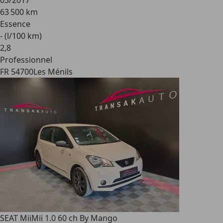
03/2017
63 500 km
Essence
- (l/100 km)
2
,
8
Professionnel
FR 54700
Les Ménils
SEAT Mii
Mii 1.0 60 ch By Mango