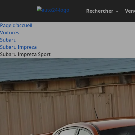
Passer
au
Rechercher
Ven
contenu
principal
Page d'accueil
Voitures
Subaru
Subaru Impreza
Subaru Impreza Sport