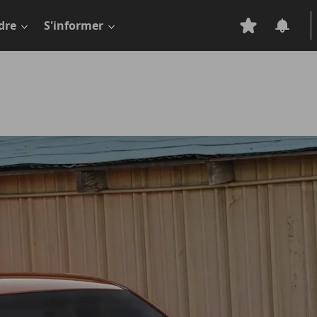
dre
S'informer