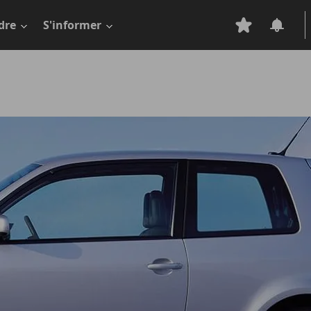
dre
S'informer