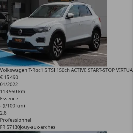
Volkswagen T-Roc
1.5 TSI 150ch ACTIVE START-STOP VIRTU
€ 15 490
01/2022
113 950 km
Essence
- (l/100 km)
2
,
8
Professionnel
FR 57130
Jouy-aux-arches