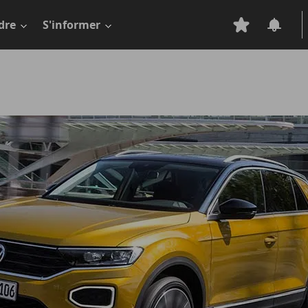
dre
S'informer