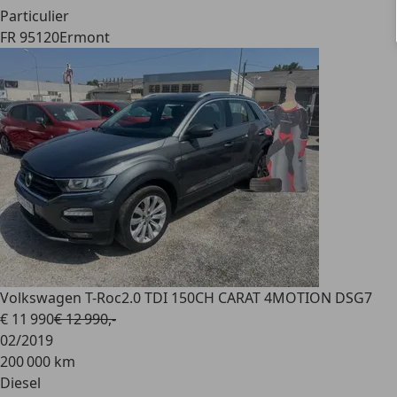
Particulier
FR 95120
Ermont
Volkswagen T-Roc
2.0 TDI 150CH CARAT 4MOTION DSG7
€ 11 990
€ 12 990,-
02/2019
200 000 km
Diesel