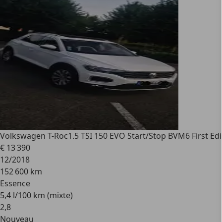
Volkswagen T-Roc
1.5 TSI 150 EVO Start/Stop BVM6 First Edi
€ 13 390
12/2018
152 600 km
Essence
5,4 l/100 km (mixte)
2
,
8
Nouveau