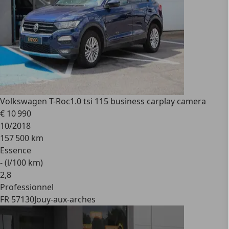
Volkswagen T-Roc
1.0 tsi 115 business carplay camera
€ 10 990
10/2018
157 500 km
Essence
- (l/100 km)
2
,
8
Professionnel
FR 57130
Jouy-aux-arches