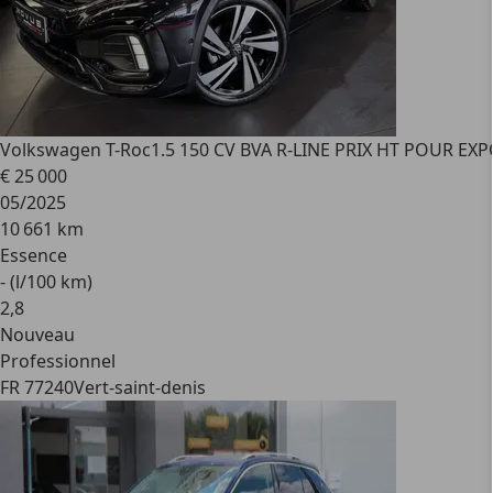
Volkswagen T-Roc
1.5 150 CV BVA R-LINE PRIX HT POUR EX
€ 25 000
05/2025
10 661 km
Essence
- (l/100 km)
2
,
8
Nouveau
Professionnel
FR 77240
Vert-saint-denis