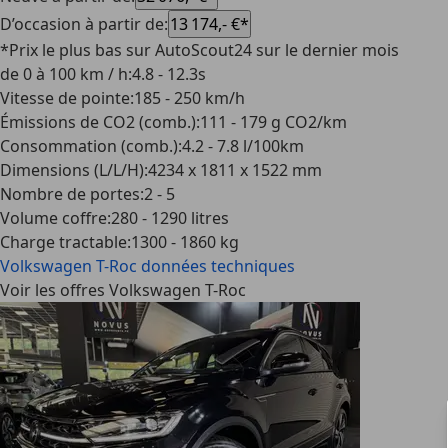
D’occasion à partir de
:
13 174,- €*
*Prix le plus bas sur AutoScout24 sur le dernier mois
de 0 à 100 km / h
:
4.8 - 12.3s
Vitesse de pointe
:
185 - 250 km/h
Émissions de CO2 (comb.)
:
111 - 179 g CO2/km
Consommation (comb.)
:
4.2 - 7.8 l/100km
Dimensions (L/L/H)
:
4234 x 1811 x 1522 mm
Nombre de portes
:
2 - 5
Volume coffre
:
280 - 1290 litres
Charge tractable
:
1300 - 1860 kg
Volkswagen T-Roc
données techniques
Voir les offres Volkswagen T-Roc